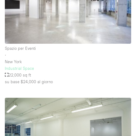
Raw
Riscaldamento
Sistema di sicurezza
Smoking Area
Spazio per Eventi
Soundproof
∙
New York
Spazio living
Industrial Space
Stile Haussmann
22,000 sq ft
su base $24,000
al giorno
Terrace
Tetto / Terrazza
Vetrina
Vista incredibile
Water Access
Whitebox / Minimal