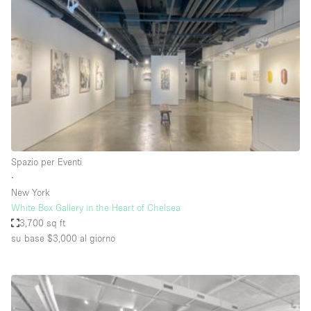
Aria condizionata
Arredamento
Ascensore
Attaccapanni
Attrezzature da ufficio
Bagni
Spazio per Eventi
Bagno
∙
Banconi
New York
White Box Gallery in the Heart of Chelsea
Bar
3,700 sq ft
Camere Multiple
su base $3,000
al giorno
Camerini di prova
Concierge
Cucina