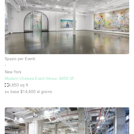
Elettricità
Esposizione di Automobili
Giardino
Illuminazione
Impianto audiovisivo
Spazio per Eventi
Industriale
∙
Internet
New York
Modern Chelsea Event Venue, 4850 SF
Licenza per Liquori
4,850 sq ft
su base $14,400
al giorno
Livello strada
Luce Diurna
Magazzino
Parcheggio privato
Piano terra