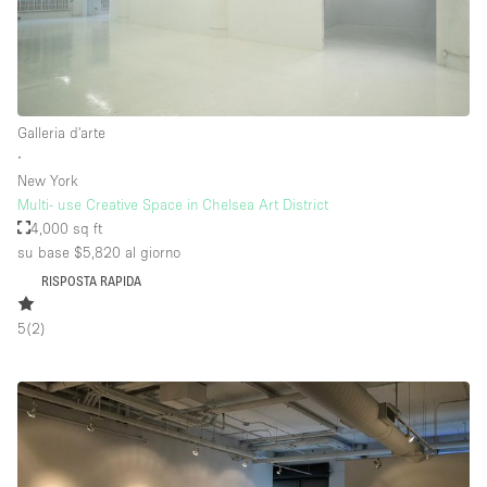
Piano/Accesso
Seminterrato
Galleria d'arte
∙
Piano terra su corte
New York
Piano terra su strada
Multi- use Creative Space in Chelsea Art District
4,000 sq ft
Centro commerciale
su base $5,820
al giorno
Terrazza
RISPOSTA RAPIDA
Di sopra
5
(
2
)
Altro