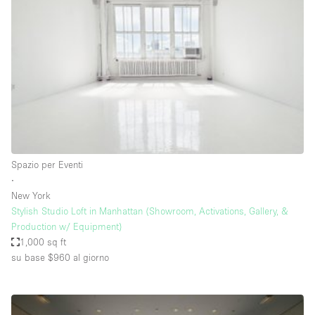
Servizio
Acquista
Conferenza
Meeting
Ufficio
fotografico
Condividi
Tipo di spazio
Acquista Condividi
Spazio per Eventi
∙
Altro
New York
Appartamento/loft
Stylish Studio Loft in Manhattan (Showroom, Activations, Gallery, &
Production w/ Equipment)
Atelier / Laboratorio
1,000 sq ft
Boutique/negozio
su base $960
al giorno
Camion
Container