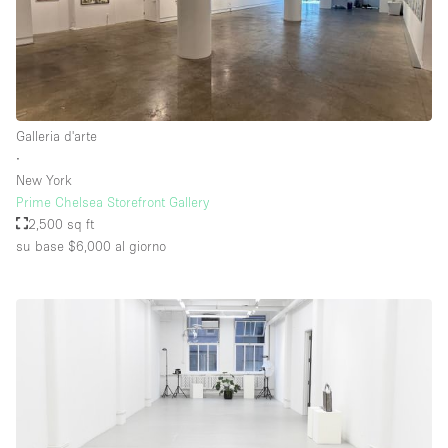
Galleria d'arte
∙
New York
Prime Chelsea Storefront Gallery
2,500 sq ft
su base $6,000
al giorno