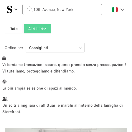
Prezzo al giorno
$0
$5,000+
Date
Altri filtri
Ordina per
Dimensioni dello spazio
Consigliati
Vi forniamo transazioni sicure, quindi prenota senza preoccupazioni!
100 sq ft
5000+ sq ft
Vi tuteliamo, proteggiamo e difendiamo.
~ 13 persone
~ 650 persone
La più ampia selezione di spazi al mondo.
Tipo di progetto
Unisciti a migliaia di affittuari e marchi all'interno della famiglia di
Storefront.
Evento
Vendita
Showroom
Evento
Cibo
artistico