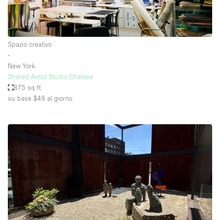
Spazio creativo
∙
New York
Shared Artist Studio Chelsea
875 sq ft
su base $48
al giorno