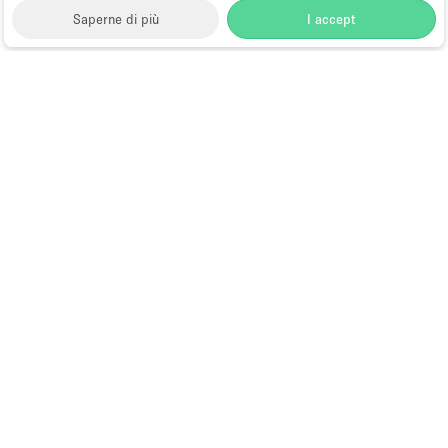
Saperne di più
I accept
Storefront
>
Affitta sale per conferenze
>
Sale
Conferenze, Convegni e Congressi a New York
>
Sale
Conferenze, Convegni e Congressi a Chelsea, New
York
>
Sale Conferenze, Convegni e Congressi a 10th
Avenue
Sale Conferenze in Affitto a 10th
Avenue
Choose
Tutte le località
Italiano
a
Tutti i tipi di spazi
Language
Spazi retail temporanei
Negozi pop-up