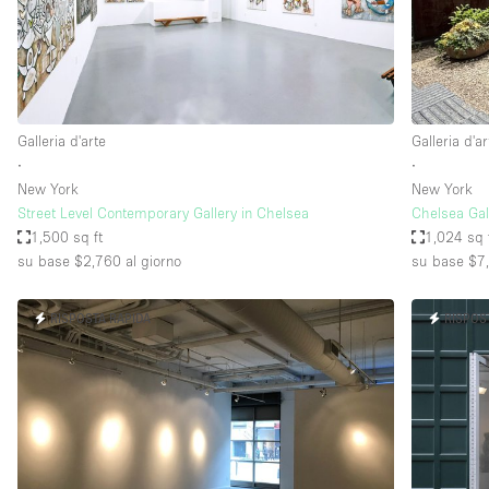
Spazio pubblicitario
Stand / Bancarella
Studio fotografico / riprese
Uffici
Galleria d'arte
Galleria d'ar
∙
∙
New York
New York
Dotazioni dello 
Accesso per disabili
Street Level Contemporary Gallery in Chelsea
Chelsea Gal
spazio
1,500 sq ft
1,024 sq 
Animals Friendly
su base $2,760
al giorno
su base $7
Arredamento
RISPOSTA RAPIDA
RISPOS
Attaccapanni
Bagni
Banconi
Camere Multiple
Concierge