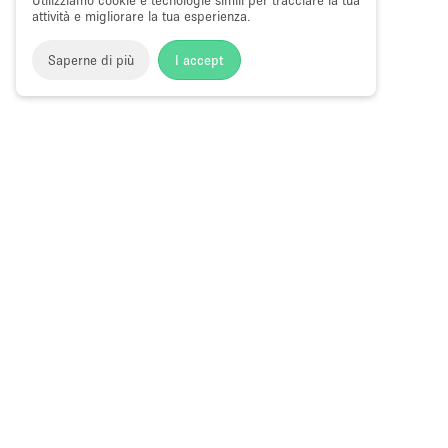
Utilizziamo cookie e tecnologie simili per tracciare la tua
attività e migliorare la tua esperienza.
Saperne di più
I accept
Storefront
>
Affitta uno fashion showroom
>
Fashion Showr
Fashion Showroom in Affitto a High Line
Choose
Tutte le local
Italiano
a
Tutti i tipi di
Language
Spazi retail
Negozi pop-