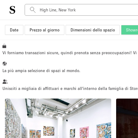
Date
Prezzo al giorno
Dimensioni dello spazio
Showr
Tipo di spazio
Acquista Condividi
Appartamento/loft
Vi forniamo transazioni sicure, quindi prenota senza preoccupazioni! V
Boutique/negozio
Container
La più ampia selezione di spazi al mondo.
Galleria d'arte
Imbarcazione
Unisciti a migliaia di affittuari e marchi all'interno della famiglia di Stor
Negozio in centro commerciale
Sala conferenze
Salone
Spazio hall