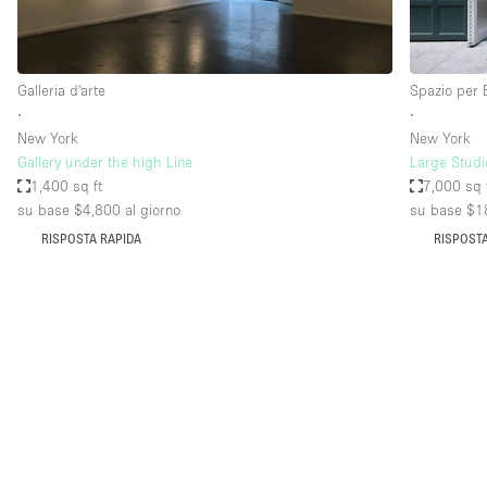
Elettricità
Giardino
Galleria d'arte
Spazio per 
Impianto audiovisivo
∙
∙
Internet
New York
New York
Gallery under the high Line
Large Studi
Livello strada
1,400 sq ft
7,000 sq 
Magazzino
su base $4,800
al giorno
su base $1
RISPOSTA RAPIDA
RISPOSTA
Piano terra
Riscaldamento
Smoking Area
Spazio living
Terrace
Vetrina
Water Access