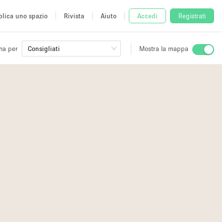
lica uno spazio
Rivista
Aiuto
Accedi
Registrati
na per
Consigliati
Mostra la mappa
io
fè