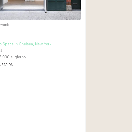
Esposizione di Aut
Illuminazione
Eventi
Industriale
Licenza per Liquori
o Space In Chelsea, New York
Luce Diurna
ft
Parcheggio privato
8,000
al giorno
 RAPIDA
Raw
Sistema di sicurez
Soundproof
Stile Haussmann
Tetto / Terrazza
Vista incredibile
Whitebox / Minima