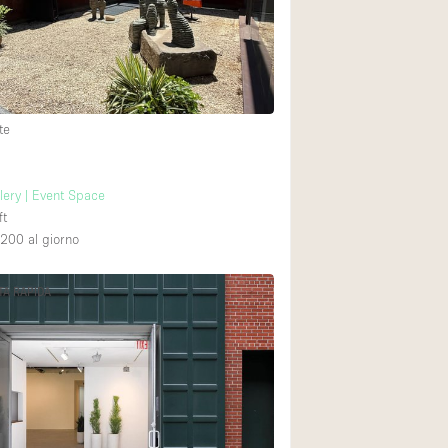
Spazio unico
Stand / Chiosco / 
Terrazzo
Villa / Casa
te
Ampia Porta d'Ingr
lery | Event Space
ft
Aria condizionata
,200
al giorno
Ascensore
TA RAPIDA
Attrezzature da uff
Bagno
Bar
Camerini di prova
Cucina