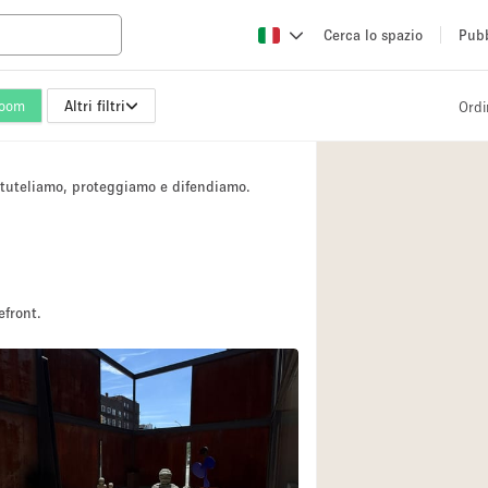
Cerca lo spazio
Pubb
oom
Altri filtri
Ordi
Altro
Atelier / Laborator
i tuteliamo, proteggiamo e difendiamo.
Camion
Fiera/festival
Hall
Magazzino
efront.
Ristorante/bar/caf
Sala riunioni
Spazio creativo
Spazio per Eventi