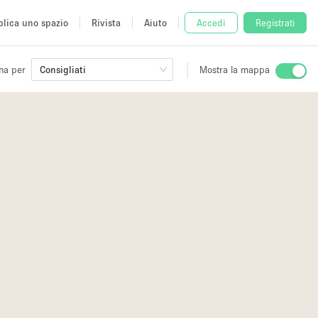
lica uno spazio
Rivista
Aiuto
Accedi
Registrati
na per
Consigliati
Mostra la mappa
io
3
fè