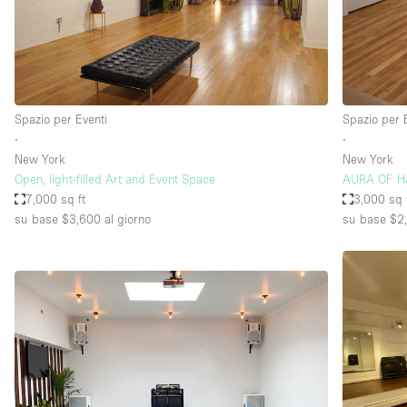
Elettricità
Giardino
Impianto audiovisivo
Internet
Spazio per Eventi
Spazio per 
∙
∙
Livello strada
New York
New York
Magazzino
Open, light-filled Art and Event Space
AURA OF 
7,000 sq ft
3,000 sq 
Piano terra
su base $3,600
al giorno
su base $2
Riscaldamento
Smoking Area
Spazio living
Terrace
Vetrina
Water Access