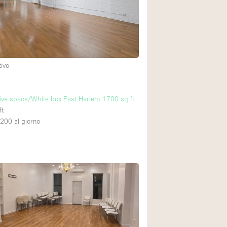
Spazio unico
Stand / Chiosco / 
Terrazzo
Villa / Casa
tivo
Ampia Porta d'Ingr
ive space/White box East Harlem 1700 sq ft
ft
Aria condizionata
,200
al giorno
Ascensore
Attrezzature da uff
Bagno
Bar
Camerini di prova
Cucina