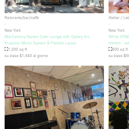
Ristorante/bar/caffè
Atelier / La
∙
∙
New York
New York
Mid-Century Harlem Café Lounge with Gallery Art,
White (PINK
Projector, Music System & Flexible Layout
Harlem - wit
1,200 sq ft
800 sq ft
su base $1,440
al giorno
su base $6