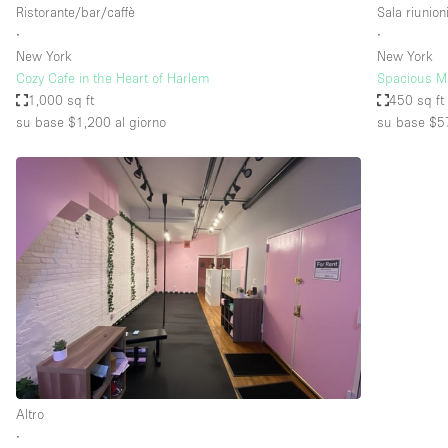
Ristorante/bar/caffè
Sala riunion
∙
∙
New York
New York
Cozy Cafe in the Heart of Harlem
Spacious Mu
1,000 sq ft
450 sq ft
su base $1,200
al giorno
su base $5
Altro
∙