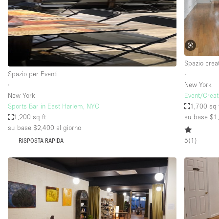
Spazio pubblicitario
Stand / Bancarella
Studio fotografico / riprese
Uffici
Spazio crea
Spazio per Eventi
∙
∙
New York
Dotazioni dello 
Accesso per disabili
New York
Event/Creat
spazio
Sports Bar in East Harlem, NYC
1,700 sq 
Animals Friendly
1,200 sq ft
su base $1
Arredamento
su base $2,400
al giorno
5
(
1
)
RISPOSTA RAPIDA
Attaccapanni
Bagni
Banconi
Camere Multiple
Concierge