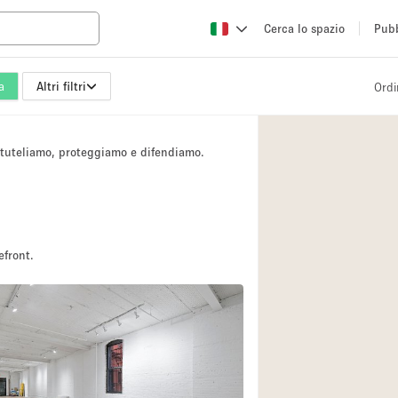
Cerca lo spazio
Pubb
a
Altri filtri
Ordi
Altro
Atelier / Laborator
i tuteliamo, proteggiamo e difendiamo.
Camion
Fiera/festival
Hall
Magazzino
efront.
Ristorante/bar/caf
Sala riunioni
Spazio creativo
Spazio per Eventi