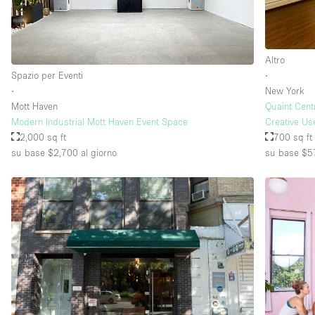
Piano/Accesso
Seminterrato
Altro
Piano terra su strada
Spazio per Eventi
∙
∙
New York
Terrazza
Mott Haven
Quaint Cent
Altro
Modern Industrial Mott Haven Event Space
Creative Us
2,000 sq ft
700 sq ft
su base $2,700
al giorno
su base $5