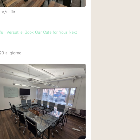
bar/caffè
ul. Versatile. Book Our Cafe for Your Next
20
al giorno