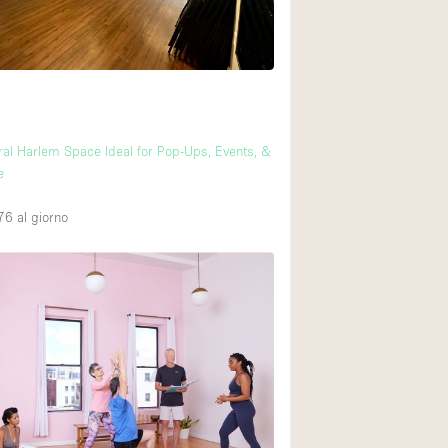
Piano terra su cort
Centro commercial
Di sopra
ral Harlem Space Ideal for Pop-Ups, Events, &
e
76
al giorno