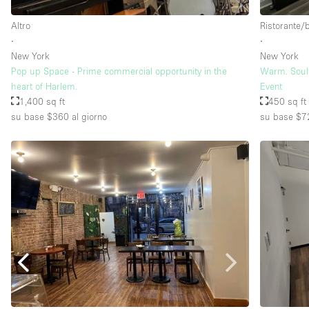
Altro
Ristorante/
∙
∙
New York
New York
Pop up Space - Prime commercial opportunity in the
Warm. Soulf
heart of Harlem.
Event
1,400 sq ft
450 sq ft
su base $360
al giorno
su base $7