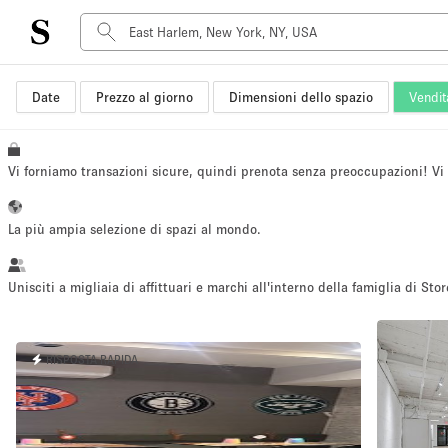
Date
Prezzo al giorno
Dimensioni dello spazio
Vendit
Tipo di spazio
Acquista Condividi
Appartamento/loft
Vi forniamo transazioni sicure, quindi prenota senza preoccupazioni! V
Boutique/negozio
Container
La più ampia selezione di spazi al mondo.
Galleria d'arte
Imbarcazione
Unisciti a migliaia di affittuari e marchi all'interno della famiglia di Stor
Negozio in centro commerciale
Sala conferenze
RISPOSTA RAPIDA
Salone
Spazio hall