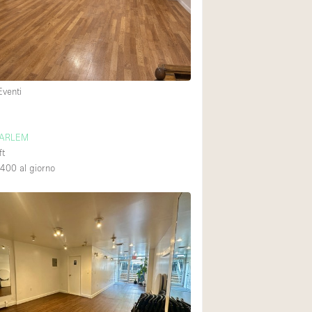
Esposizione di Aut
Illuminazione
Industriale
Licenza per Liquori
Eventi
Luce Diurna
Parcheggio privato
HARLEM
ft
Raw
,400
al giorno
Sistema di sicurez
Soundproof
Stile Haussmann
Tetto / Terrazza
Vista incredibile
Whitebox / Minima