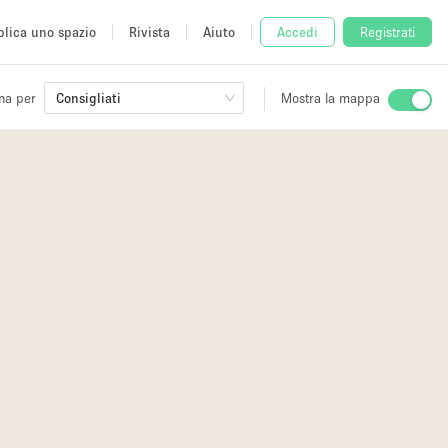
lica uno spazio
Rivista
Aiuto
Accedi
Registrati
na per
Consigliati
Mostra la mappa
io
fè