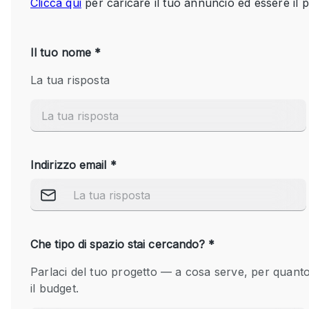
Spazio pubblicitario
Stand / Bancarella
Studio fotografico / riprese
Uffici
Dotazioni dello 
Accesso per disabili
spazio
Animals Friendly
Arredamento
Attaccapanni
Bagni
Banconi
Camere Multiple
Concierge