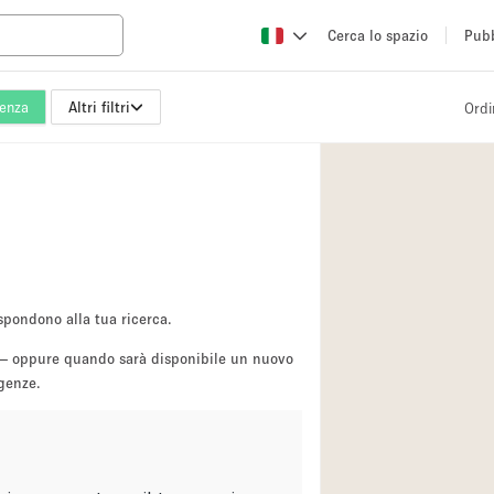
Cerca lo spazio
Pubb
enza
Altri filtri
Ordi
Altro
Atelier / Laborator
Camion
Fiera/festival
Hall
Magazzino
spondono alla tua ricerca.
Ristorante/bar/caf
sa — oppure quando sarà disponibile un nuovo
igenze.
Sala riunioni
Spazio creativo
Spazio per Eventi