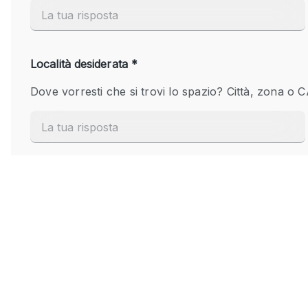
Elettricità
Giardino
Impianto audiovisivo
Internet
Livello strada
Magazzino
Piano terra
Riscaldamento
Smoking Area
Spazio living
Terrace
Vetrina
Water Access