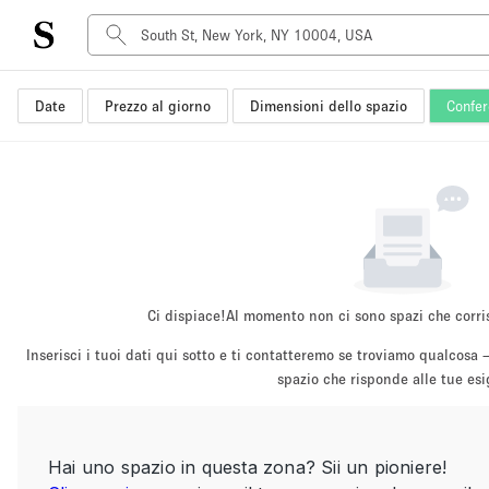
Date
Prezzo al giorno
Dimensioni dello spazio
Confer
Tipo di spazio
Acquista Condividi
Appartamento/loft
Boutique/negozio
Container
Galleria d'arte
Imbarcazione
Ci dispiace!
Al momento non ci sono spazi che corri
Negozio in centro commerciale
Inserisci i tuoi dati qui sotto e ti contatteremo se troviamo qualco
Sala conferenze
spazio che risponde alle tue es
Salone
Spazio hall