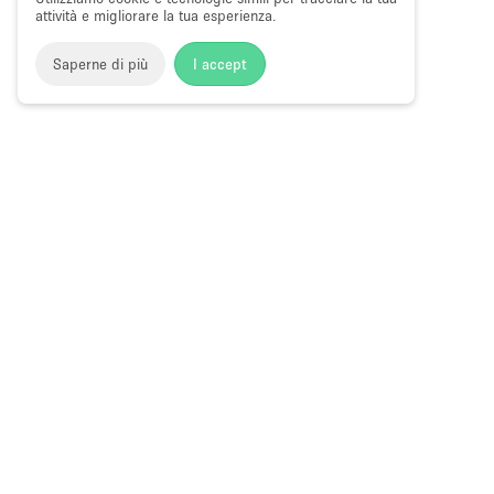
attività e migliorare la tua esperienza.
Saperne di più
I accept
Storefront
>
Affitta sale per conferenze
>
Sale Conferenze, C
Convegni e Congressi a South Street, New York
Sale Conferenze in Affitto a South Stree
Choose
Tutte le local
Italiano
a
Tutti i tipi di
Language
Spazi retail
Negozi pop-