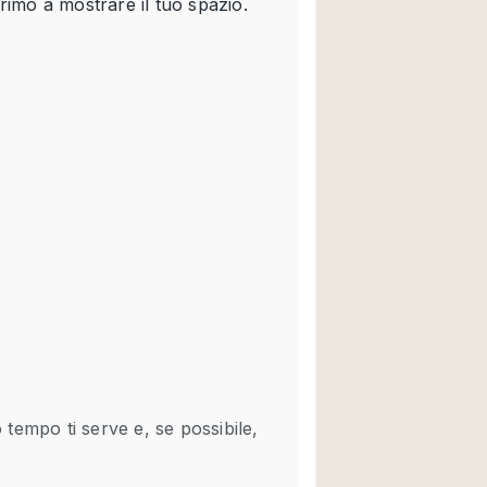
Spazio unico
Stand / Chiosco / 
Terrazzo
Villa / Casa
Ampia Porta d'Ingr
Aria condizionata
Ascensore
Attrezzature da uff
Bagno
Bar
Camerini di prova
Cucina