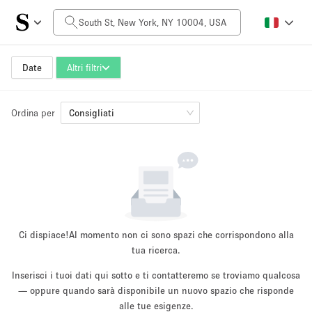
Prezzo al giorno
$0
$5,000+
Date
Altri filtri
Ordina per
Dimensioni dello spazio
Consigliati
100 sq ft
5000+ sq ft
~ 13 persone
~ 650 persone
Tipo di progetto
Ci dispiace!
Al momento non ci sono spazi che corrispondono alla
tua ricerca.
Inserisci i tuoi dati qui sotto e ti contatteremo se troviamo qualcosa
Evento
— oppure quando sarà disponibile un nuovo spazio che risponde
Vendita
Showroom
Evento
Cibo
artistico
alle tue esigenze.