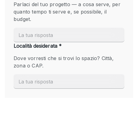
Fiera/festival
Galleria d'arte
Hall
Imbarcazione
Magazzino
Negozio in centro commerciale
Ristorante/bar/caffè
Sala conferenze
Sala riunioni
Salone
Spazio creativo
Spazio hall
Spazio per Eventi