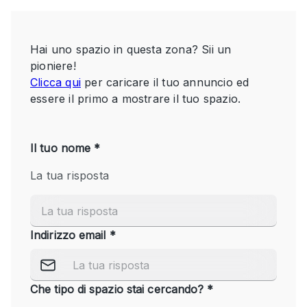
Servizio
Acquista
Conferenza
Meeting
Ufficio
fotografico
Condividi
Tipo di spazio
Acquista Condividi
Altro
Appartamento/loft
Atelier / Laboratorio
Boutique/negozio
Camion
Container