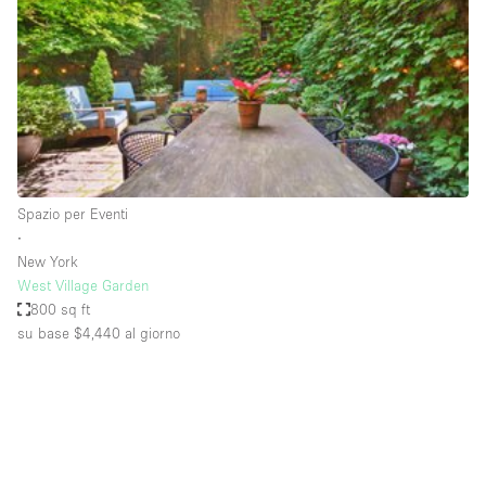
Fiera/festival
Galleria d'arte
Hall
Imbarcazione
Magazzino
Negozio in centro commerciale
Spazio per Eventi
∙
Ristorante/bar/caffè
New York
Sala conferenze
West Village Garden
800 sq ft
Sala riunioni
su base $4,440
al giorno
Salone
Spazio creativo
Spazio hall
Spazio per Eventi