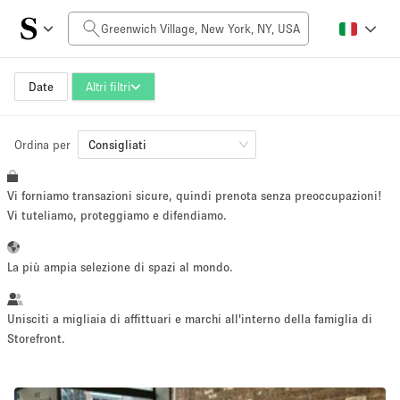
Prezzo al giorno
$0
$5,000+
Date
Altri filtri
Ordina per
Dimensioni dello spazio
Consigliati
Vi forniamo transazioni sicure, quindi prenota senza preoccupazioni!
100 sq ft
5000+ sq ft
Vi tuteliamo, proteggiamo e difendiamo.
~ 13 persone
~ 650 persone
La più ampia selezione di spazi al mondo.
Tipo di progetto
Unisciti a migliaia di affittuari e marchi all'interno della famiglia di
Storefront.
Evento
Vendita
Showroom
Evento
Cibo
artistico