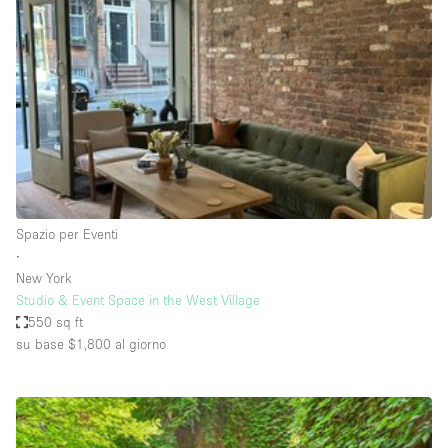
Servizio
Acquista
Conferenza
Meeting
Ufficio
fotografico
Condividi
Tipo di spazio
Acquista Condividi
Spazio per Eventi
∙
Altro
New York
Appartamento/loft
Studio & Event Space in the West Village
550 sq ft
Atelier / Laboratorio
su base $1,800
al giorno
Boutique/negozio
Camion
Container