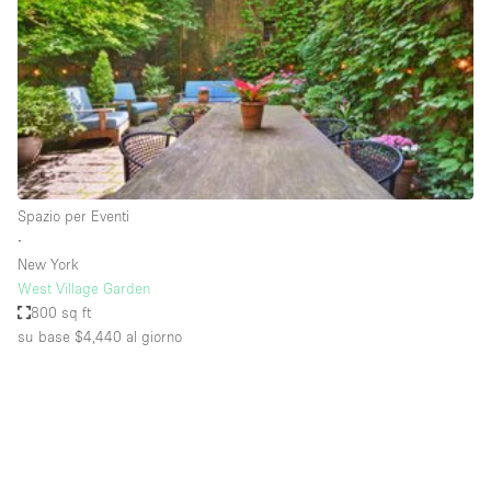
Fiera/festival
Galleria d'arte
Hall
Imbarcazione
Magazzino
Negozio in centro commerciale
Spazio per Eventi
∙
Ristorante/bar/caffè
New York
Sala conferenze
West Village Garden
800 sq ft
Sala riunioni
su base $4,440
al giorno
Salone
Spazio creativo
Spazio hall
Spazio per Eventi