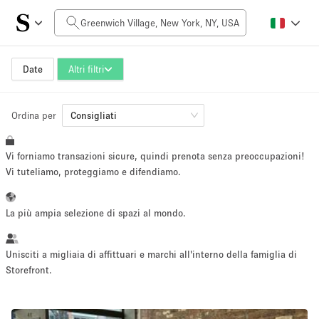
Prezzo al giorno
$0
$5,000+
Date
Altri filtri
Ordina per
Dimensioni dello spazio
Consigliati
Vi forniamo transazioni sicure, quindi prenota senza preoccupazioni!
100 sq ft
5000+ sq ft
Vi tuteliamo, proteggiamo e difendiamo.
~ 13 persone
~ 650 persone
La più ampia selezione di spazi al mondo.
Tipo di progetto
Unisciti a migliaia di affittuari e marchi all'interno della famiglia di
Storefront.
Evento
Vendita
Showroom
Evento
Cibo
artistico