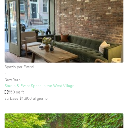
Servizio
Acquista
Conferenza
Meeting
Ufficio
fotografico
Condividi
Tipo di spazio
Acquista Condividi
Spazio per Eventi
∙
Altro
New York
Appartamento/loft
Studio & Event Space in the West Village
550 sq ft
Atelier / Laboratorio
su base $1,800
al giorno
Boutique/negozio
Camion
Container