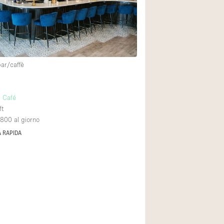
Spazio unico
Stand / Chiosco / 
Terrazzo
Villa / Casa
bar/caffè
Ampia Porta d'Ingr
 Café
ft
Aria condizionata
,800
al giorno
Ascensore
 RAPIDA
Attrezzature da uff
Bagno
Bar
Camerini di prova
Cucina