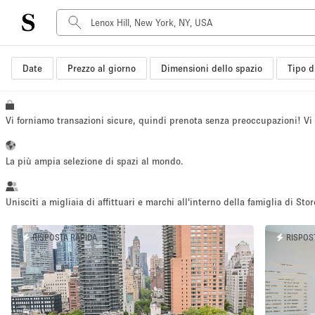
Date
Prezzo al giorno
Dimensioni dello spazio
Tipo d
Tipo di spazio
Acquista Condividi
Appartamento/loft
Vi forniamo transazioni sicure, quindi prenota senza preoccupazioni! V
Boutique/negozio
Container
La più ampia selezione di spazi al mondo.
Galleria d'arte
Imbarcazione
Unisciti a migliaia di affittuari e marchi all'interno della famiglia di Stor
Negozio in centro commerciale
RISPOSTA RAPIDA
RISPOS
Sala conferenze
Salone
Spazio hall