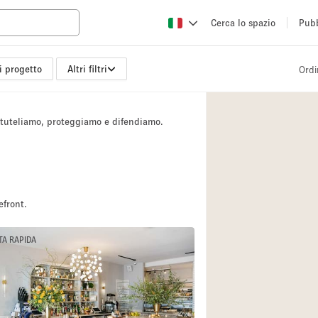
Cerca lo spazio
Pubb
i progetto
Altri filtri
Ordi
Altro
Atelier / Laborator
i tuteliamo, proteggiamo e difendiamo.
Camion
Fiera/festival
Hall
Magazzino
efront.
Ristorante/bar/caf
TA RAPIDA
Sala riunioni
Spazio creativo
Spazio per Eventi