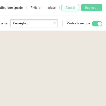
lica uno spazio
Rivista
Aiuto
Accedi
Registrati
na per
Consigliati
Mostra la mappa
io
fè