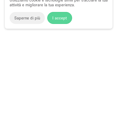
Utilizziamo cookie e tecnologie simili per tracciare la tua
attività e migliorare la tua esperienza.
Saperne di più
I accept
Storefront
>
Negozi e locali commerciali in affito
>
Negozi e 
Spazi Commerciali in Affitto a Lenox Hil
Choose
Tutte le local
Italiano
a
Tutti i tipi di
Language
Spazi retail
Negozi pop-