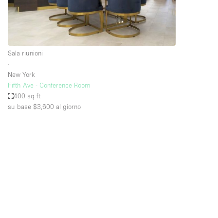
Elettricità
Giardino
Impianto audiovisivo
Sala riunioni
Internet
∙
New York
Livello strada
Fifth Ave - Conference Room
Magazzino
400 sq ft
su base $3,600
al giorno
Piano terra
Riscaldamento
Smoking Area
Spazio living
Terrace
Vetrina
Water Access