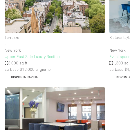
Spazio pubblicitario
Stand / Bancarella
Studio fotografico / riprese
Uffici
Terrazzo
Ristorante/
∙
∙
New York
New York
Dotazioni dello 
Accesso per disabili
Upper East Side Luxury Rooftop
Event space
spazio
3,000 sq ft
1,300 sq 
Animals Friendly
su base $12,000
al giorno
su base $4
Arredamento
RISPOSTA RAPIDA
RISPOSTA
Attaccapanni
Bagni
Banconi
Camere Multiple
Concierge