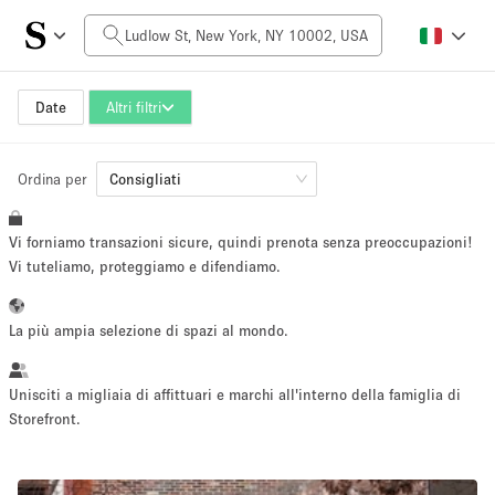
Prezzo al giorno
$0
$5,000+
Date
Altri filtri
Ordina per
Dimensioni dello spazio
Consigliati
Vi forniamo transazioni sicure, quindi prenota senza preoccupazioni!
100 sq ft
5000+ sq ft
Vi tuteliamo, proteggiamo e difendiamo.
~ 13 persone
~ 650 persone
La più ampia selezione di spazi al mondo.
Tipo di progetto
Unisciti a migliaia di affittuari e marchi all'interno della famiglia di
Storefront.
Evento
Vendita
Showroom
Evento
Cibo
artistico