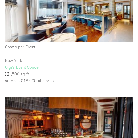
Elettricità
Esposizione di Automobili
Giardino
Illuminazione
Spazio per Eventi
Impianto audiovisivo
∙
New York
Industriale
Gigi's Event Space
Internet
1,500 sq ft
su base $18,000
al giorno
Licenza per Liquori
Livello strada
Luce Diurna
Magazzino
Parcheggio privato
Piano terra