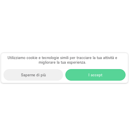
Utilizziamo cookie e tecnologie simili per tracciare la tua attività e
migliorare la tua esperienza.
Saperne di più
I accept
Storefront
>
Affitta sale per conferenze
>
Sale
Conferenze, Convegni e Congressi a New York
>
Sale
Conferenze, Convegni e Congressi a Lower East Side,
New York
>
Sale Conferenze, Convegni e Congressi a
Ludlow Street, New York