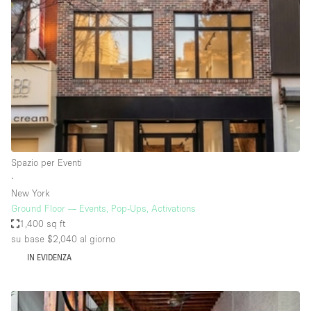
Servizio
Acquista
Conferenza
Meeting
Ufficio
fotografico
Condividi
Tipo di spazio
Acquista Condividi
Spazio per Eventi
∙
Altro
New York
Appartamento/loft
Ground Floor — Events, Pop-Ups, Activations
1,400 sq ft
Atelier / Laboratorio
su base $2,040
al giorno
Boutique/negozio
IN EVIDENZA
Camion
Container