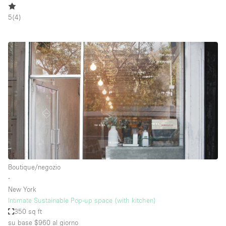
5
(
4
)
Boutique/negozio
∙
New York
Intimate Sustainable Pop-up space (with kitchen)
350 sq ft
su base $960
al giorno