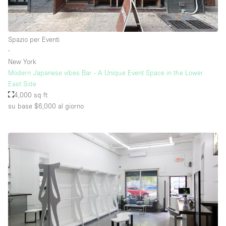
Piano/Accesso
Spazio per Eventi
∙
Seminterrato
New York
Modern Japanese vibes Bar - A Unique Event Space in the Lower
Piano terra su corte
East Side
Piano terra su strada
4,000 sq ft
su base $6,000
al giorno
Centro commerciale
Terrazza
Di sopra
Altro