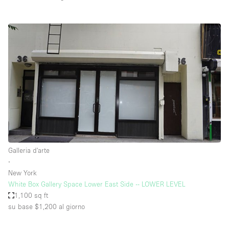
Galleria d'arte
∙
New York
White Box Gallery Space Lower East Side -- LOWER LEVEL
1,100 sq ft
su base $1,200
al giorno