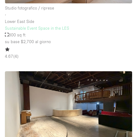
Studio fotografico / riprese
∙
Lower East Side
Sustainable Event Space in the LES
800 sq ft
su base $2,700
al giorno
4.67
(
4
)