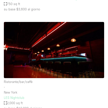
750 sq ft
su base $3,600
al giorno
Ristorante/bar/caffè
∙
New York
LES Nightclub
2,000 sq ft