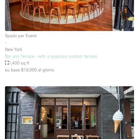
Raw
Riscaldamento
Sistema di sicurezza
Spazio per Eventi
Smoking Area
∙
New York
Soundproof
Bar and Terrace - with a spacious outdoor terrace.
1,400 sq ft
Spazio living
su base $18,000
al giorno
Stile Haussmann
Terrace
Tetto / Terrazza
Vetrina
Vista incredibile
Water Access
Whitebox / Minimal