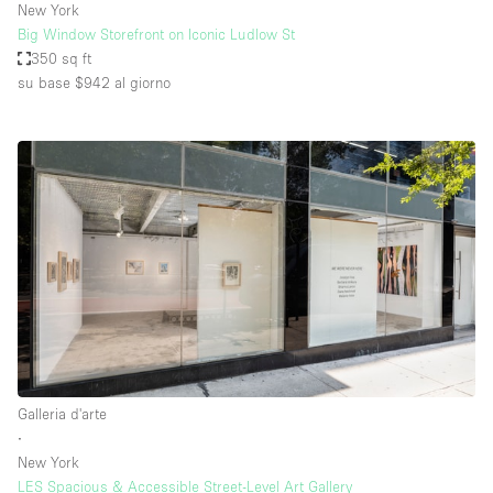
New York
Big Window Storefront on Iconic Ludlow St
350 sq ft
su base $942
al giorno
Galleria d'arte
∙
New York
LES Spacious & Accessible Street-Level Art Gallery