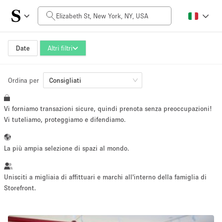
Prezzo al giorno
$0
$5,000+
Date
Altri filtri
Ordina per
Dimensioni dello spazio
Consigliati
Vi forniamo transazioni sicure, quindi prenota senza preoccupazioni!
100 sq ft
5000+ sq ft
Vi tuteliamo, proteggiamo e difendiamo.
~ 13 persone
~ 650 persone
La più ampia selezione di spazi al mondo.
Tipo di progetto
Unisciti a migliaia di affittuari e marchi all'interno della famiglia di
Storefront.
Evento
Vendita
Showroom
Evento
Cibo
artistico