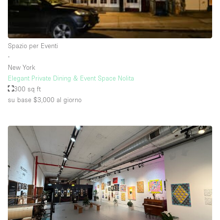
Raw
Riscaldamento
Spazio per Eventi
Sistema di sicurezza
∙
Smoking Area
New York
Elegant Private Dining & Event Space Nolita
Soundproof
300 sq ft
su base $3,000
al giorno
Spazio living
Stile Haussmann
Terrace
Tetto / Terrazza
Vetrina
Vista incredibile
Water Access
Whitebox / Minimal