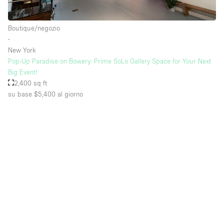
Boutique/negozio
Piano/Accesso
∙
New York
Seminterrato
Pop-Up Paradise on Bowery: Prime SoLo Gallery Space for Your Next
Big Event!
Piano terra su corte
2,400 sq ft
Piano terra su strada
su base $5,400
al giorno
Centro commerciale
Terrazza
Di sopra
Altro