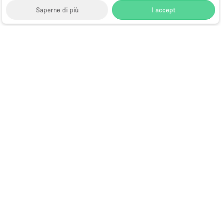
Saperne di più
I accept
Storefront
>
Spazio Foto e Video Shooting
>
Foto e
Video Shooting a New York
>
Foto e Video Shooting a
Nolita, New York
>
Foto e Video Shooting a Elizabeth
Street, New York
Spazi per Foto e Video a Elizabeth
Street, New York
Choose
Tutte le località
Italiano
a
Tutti i tipi di spazi
Language
Spazi retail temporanei
Negozi pop-up
Spazi per eventi