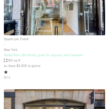
Spazio pubblicitario
Spazio unico
Stand / Bancarella
Stand / Chiosco / Stand
Studio fotografico / riprese
Spazio per Eventi
∙
Terrazzo
New York
Uffici
Nolita/Soho Storefront, great for popups, best location!
350 sq ft
Villa / Casa
su base $2,400
al giorno
5
(
1
)
Dotazioni dello spazio
Accesso per disabili
Ampia Porta d'Ingresso
Animals Friendly