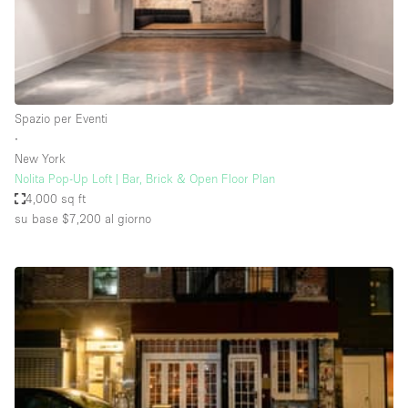
Elettricità
Esposizione di Automobili
Giardino
Spazio per Eventi
Illuminazione
∙
Impianto audiovisivo
New York
Nolita Pop-Up Loft | Bar, Brick & Open Floor Plan
Industriale
4,000 sq ft
Internet
su base $7,200
al giorno
Licenza per Liquori
Livello strada
Luce Diurna
Magazzino
Parcheggio privato
Piano terra