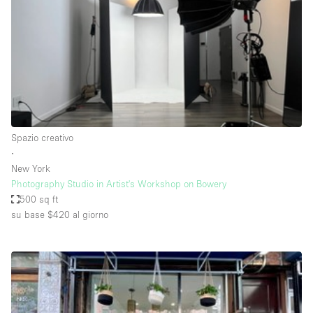
Fiera/festival
Galleria d'arte
Hall
Imbarcazione
Magazzino
Negozio in centro commerciale
Spazio creativo
∙
Ristorante/bar/caffè
New York
Sala conferenze
Photography Studio in Artist's Workshop on Bowery
500 sq ft
Sala riunioni
su base $420
al giorno
Salone
Spazio creativo
Spazio hall
Spazio per Eventi