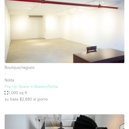
Servizio
Acquista
Conferenza
Meeting
Ufficio
fotografico
Condividi
Tipo di spazio
Acquista Condividi
Boutique/negozio
∙
Altro
Nolita
Appartamento/loft
Pop-Up Space in Bowery/Nolita
1,000 sq ft
Atelier / Laboratorio
su base $2,880
al giorno
Boutique/negozio
Camion
Container