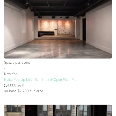
Fiera/festival
Galleria d'arte
Hall
Imbarcazione
Magazzino
Negozio in centro commerciale
Ristorante/bar/caffè
Spazio per Eventi
Sala conferenze
∙
New York
Sala riunioni
Nolita Pop-Up Loft | Bar, Brick & Open Floor Plan
Salone
4,000 sq ft
su base $7,200
al giorno
Spazio creativo
Spazio hall
Spazio per Eventi