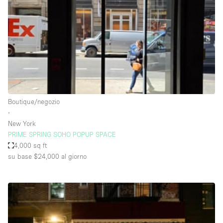
Spazio pubblicitario
Spazio unico
Stand / Bancarella
Stand / Chiosco / Stand
Studio fotografico / riprese
Terrazzo
Boutique/negozio
Uffici
∙
New York
Villa / Casa
PRIME SPRING SOHO POPUP SPACE
4,000 sq ft
su base $24,000
al giorno
Dotazioni dello spazio
Accesso per disabili
Ampia Porta d'Ingresso
Animals Friendly