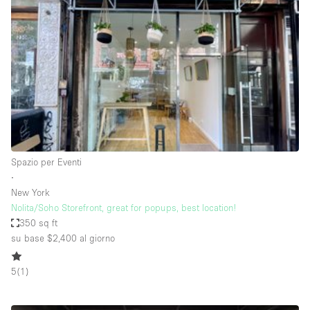
Servizio
Acquista
Conferenza
Meeting
Ufficio
fotografico
Condividi
Tipo di spazio
Acquista Condividi
Spazio per Eventi
∙
Altro
New York
Appartamento/loft
Nolita/Soho Storefront, great for popups, best location!
350 sq ft
Atelier / Laboratorio
su base $2,400
al giorno
Boutique/negozio
5
(
1
)
Camion
Container