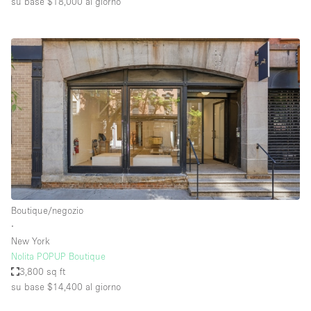
su base $18,000
al giorno
Boutique/negozio
∙
New York
Nolita POPUP Boutique
3,800 sq ft
su base $14,400
al giorno