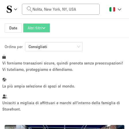
Prezzo al giorno
$0
$5,000+
Date
Altri filtri
Ordina per
Dimensioni dello spazio
Consigliati
Vi forniamo transazioni sicure, quindi prenota senza preoccupazioni!
100 sq ft
5000+ sq ft
Vi tuteliamo, proteggiamo e difendiamo.
~ 13 persone
~ 650 persone
La più ampia selezione di spazi al mondo.
Tipo di progetto
Unisciti a migliaia di affittuari e marchi all'interno della famiglia di
Storefront.
Evento
Vendita
Showroom
Evento
Cibo
artistico