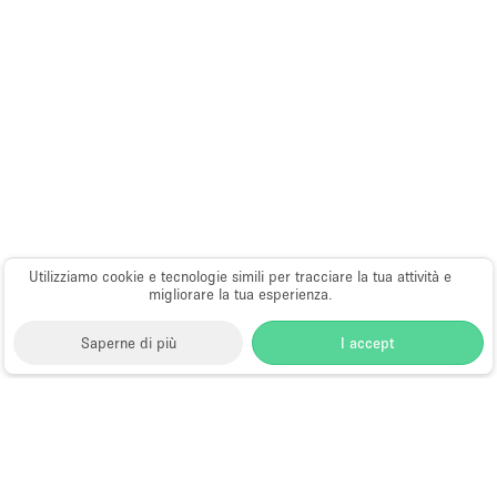
Utilizziamo cookie e tecnologie simili per tracciare la tua attività e
migliorare la tua esperienza.
Saperne di più
I accept
Storefront
>
Affitta uno spazio per riunioni
>
Sale
Meeting e Riunioni Aziendali a New York
>
Sale
Meeting e Riunioni Aziendali a Nolita, New York