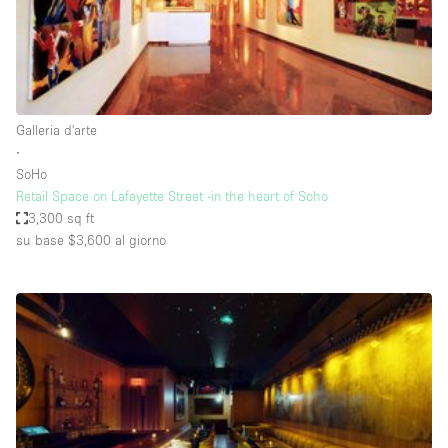
Elettricità
Esposizione di Automobili
Giardino
Galleria d'arte
Illuminazione
∙
Impianto audiovisivo
SoHo
Retail Space on Lafayette Street -in the heart of Soho
Industriale
3,300 sq ft
Internet
su base $3,600
al giorno
Licenza per Liquori
Livello strada
Luce Diurna
Magazzino
Parcheggio privato
Piano terra