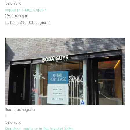
New York
popup restaurant space
5,000 sq ft
su base $12,000
al giorno
Boutique/negozio
∙
New York
Storefront boutique in the heart of SoHo