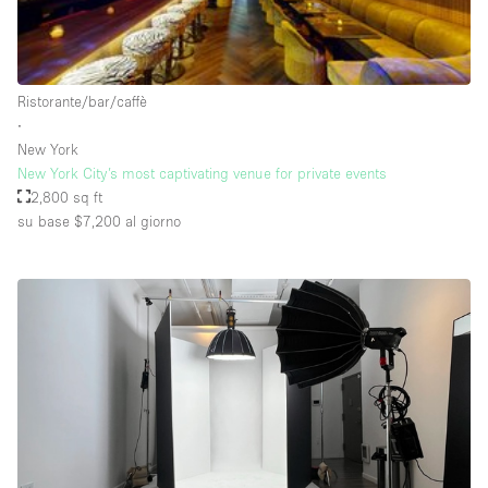
Raw
Riscaldamento
Ristorante/bar/caffè
Sistema di sicurezza
∙
Smoking Area
New York
New York City’s most captivating venue for private events
Soundproof
2,800 sq ft
su base $7,200
al giorno
Spazio living
Stile Haussmann
Terrace
Tetto / Terrazza
Vetrina
Vista incredibile
Water Access
Whitebox / Minimal