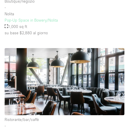
Boutique/negozio
∙
Nolita
Pop-Up Space in Bowery/Nolita
1,000 sq ft
su base $2,880
al giorno
Ristorante/bar/caffè
∙