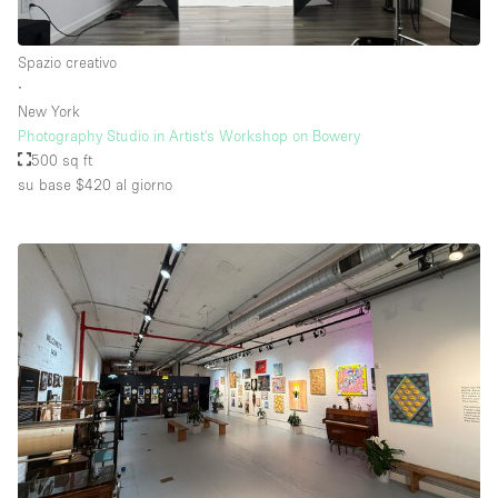
Spazio creativo
Piano/Accesso
∙
New York
Seminterrato
Photography Studio in Artist's Workshop on Bowery
500 sq ft
Piano terra su corte
su base $420
al giorno
Piano terra su strada
Centro commerciale
Terrazza
Di sopra
Altro