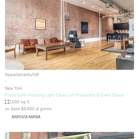
Elettricità
Esposizione di Automobili
Giardino
Illuminazione
Impianto audiovisivo
Industriale
Internet
Appartamento/loft
∙
Licenza per Liquori
New York
Prime SoHo Amazing Light Clean Loft Production & Event Space
Livello strada
2,000 sq ft
Luce Diurna
su base $4,800
al giorno
Magazzino
RISPOSTA RAPIDA
Parcheggio privato
Piano terra