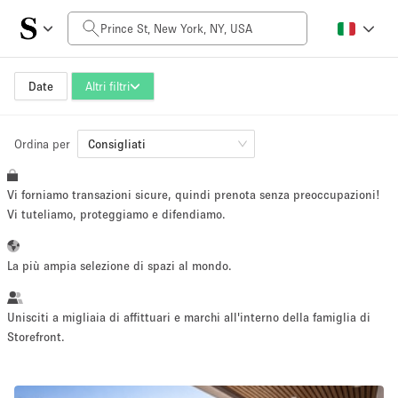
Prezzo al giorno
$0
$5,000+
Date
Altri filtri
Ordina per
Dimensioni dello spazio
Consigliati
Vi forniamo transazioni sicure, quindi prenota senza preoccupazioni!
100 sq ft
5000+ sq ft
Vi tuteliamo, proteggiamo e difendiamo.
~ 13 persone
~ 650 persone
La più ampia selezione di spazi al mondo.
Tipo di progetto
Unisciti a migliaia di affittuari e marchi all'interno della famiglia di
Storefront.
Evento
Vendita
Showroom
Evento
Cibo
artistico