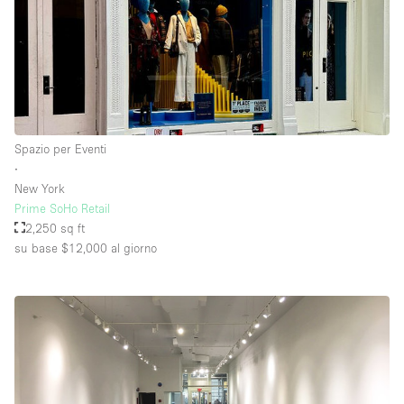
Spazio per Eventi
∙
New York
Prime SoHo Retail
2,250 sq ft
su base $12,000
al giorno