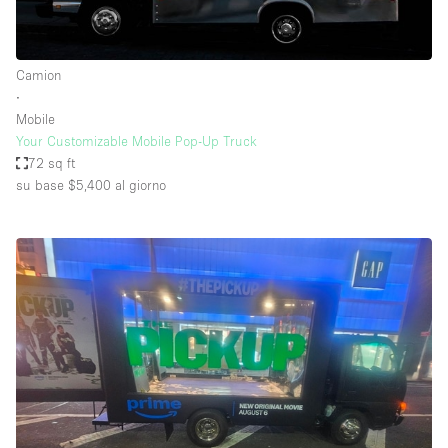
Camion
∙
Mobile
Your Customizable Mobile Pop-Up Truck
72 sq ft
su base $5,400
al giorno