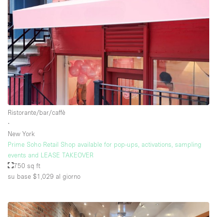
Piano/Accesso
Seminterrato
Piano terra su corte
Piano terra su strada
Centro commerciale
Ristorante/bar/caffè
∙
Terrazza
New York
Di sopra
Prime Soho Retail Shop available for pop-ups, activations, sampling
events and LEASE TAKEOVER
Altro
750 sq ft
su base $1,029
al giorno