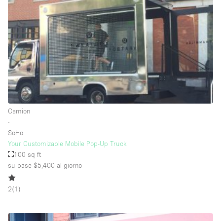
Raw
Riscaldamento
Sistema di sicurezza
Smoking Area
Soundproof
Spazio living
Camion
Stile Haussmann
∙
SoHo
Terrace
Your Customizable Mobile Pop-Up Truck
Tetto / Terrazza
100 sq ft
su base $5,400
al giorno
Vetrina
Vista incredibile
2
(
1
)
Water Access
Whitebox / Minimal