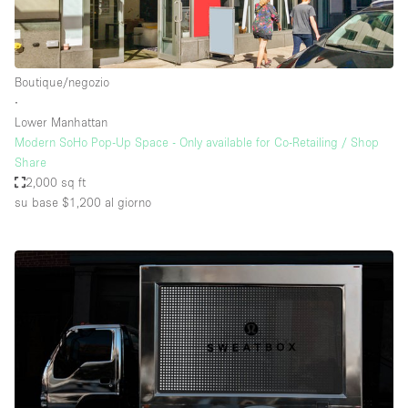
Boutique/negozio
∙
Lower Manhattan
Modern SoHo Pop-Up Space - Only available for Co-Retailing / Shop
Share
2,000 sq ft
su base $1,200
al giorno