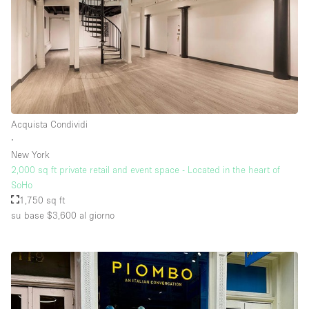
Acquista Condividi
∙
New York
2,000 sq ft private retail and event space - Located in the heart of
SoHo
1,750 sq ft
su base $3,600
al giorno