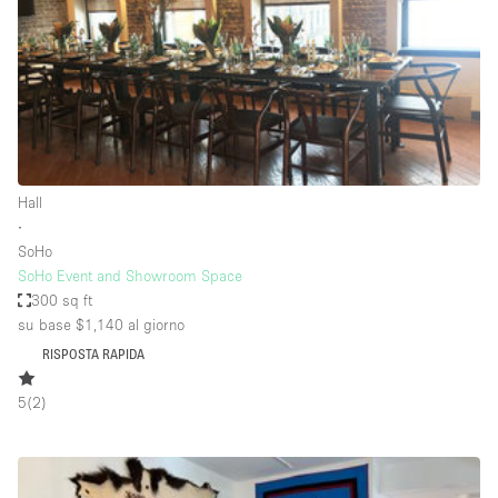
Spazio pubblicitario
Spazio unico
Stand / Bancarella
Stand / Chiosco / Stand
Studio fotografico / riprese
Hall
Terrazzo
∙
Uffici
SoHo
SoHo Event and Showroom Space
Villa / Casa
300 sq ft
su base $1,140
al giorno
RISPOSTA RAPIDA
Dotazioni dello spazio
5
(
2
)
Accesso per disabili
Ampia Porta d'Ingresso
Animals Friendly