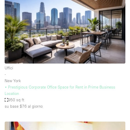
Servizio
Acquista
Conferenza
Meeting
Ufficio
fotografico
Condividi
Tipo di spazio
Acquista Condividi
Uffici
∙
Altro
New York
Appartamento/loft
• Prestigious Corporate Office Space for Rent in Prime Business
Location
Atelier / Laboratorio
950 sq ft
Boutique/negozio
su base $76
al giorno
Camion
Container