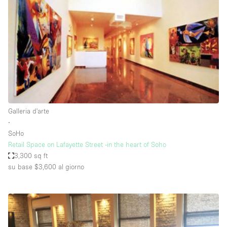
Fiera/festival
Galleria d'arte
Hall
Imbarcazione
Magazzino
Negozio in centro commerciale
Galleria d'arte
Ristorante/bar/caffè
∙
Sala conferenze
SoHo
Retail Space on Lafayette Street -in the heart of Soho
Sala riunioni
3,300 sq ft
Salone
su base $3,600
al giorno
Spazio creativo
Spazio hall
Spazio per Eventi