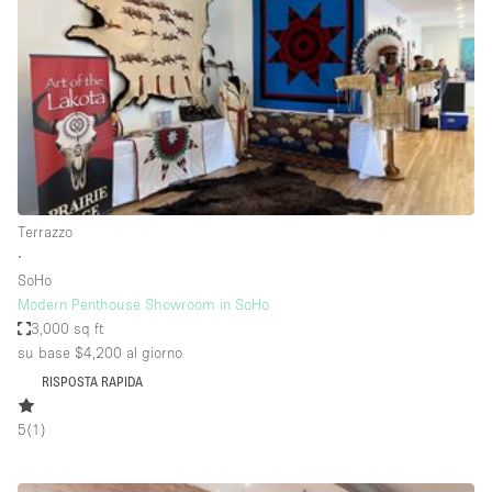
Aria condizionata
Arredamento
Ascensore
Attaccapanni
Attrezzature da ufficio
Bagni
Terrazzo
∙
Bagno
SoHo
Banconi
Modern Penthouse Showroom in SoHo
3,000 sq ft
Bar
su base $4,200
al giorno
Camere Multiple
RISPOSTA RAPIDA
Camerini di prova
5
(
1
)
Concierge
Cucina