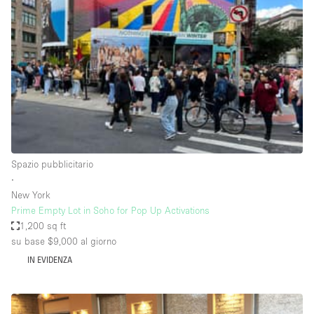
Servizio
Acquista
Conferenza
Meeting
Ufficio
fotografico
Condividi
Tipo di spazio
Acquista Condividi
Spazio pubblicitario
∙
Altro
New York
Appartamento/loft
Prime Empty Lot in Soho for Pop Up Activations
1,200 sq ft
Atelier / Laboratorio
su base $9,000
al giorno
Boutique/negozio
IN EVIDENZA
Camion
Container