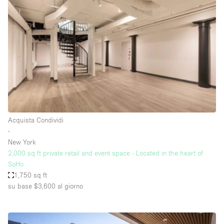
Elettricità
Esposizione di Automobili
Giardino
Illuminazione
Impianto audiovisivo
Industriale
Internet
Acquista Condividi
∙
Licenza per Liquori
New York
2,000 sq ft private retail and event space - Located in the heart of
Livello strada
SoHo
Luce Diurna
1,750 sq ft
su base $3,600
al giorno
Magazzino
Parcheggio privato
Piano terra