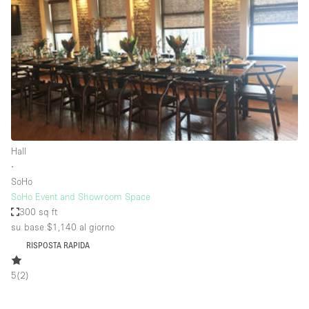
Fiera/festival
Galleria d'arte
Hall
Imbarcazione
Magazzino
Negozio in centro commerciale
Hall
Ristorante/bar/caffè
∙
Sala conferenze
SoHo
SoHo Event and Showroom Space
Sala riunioni
300 sq ft
Salone
su base $1,140
al giorno
RISPOSTA RAPIDA
Spazio creativo
Spazio hall
5
(
2
)
Spazio per Eventi