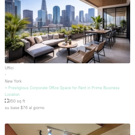
Raw
Riscaldamento
Sistema di sicurezza
Smoking Area
Soundproof
Spazio living
Uffici
Stile Haussmann
∙
New York
Terrace
• Prestigious Corporate Office Space for Rent in Prime Business
Tetto / Terrazza
Location
950 sq ft
Vetrina
su base $76
al giorno
Vista incredibile
Water Access
Whitebox / Minimal