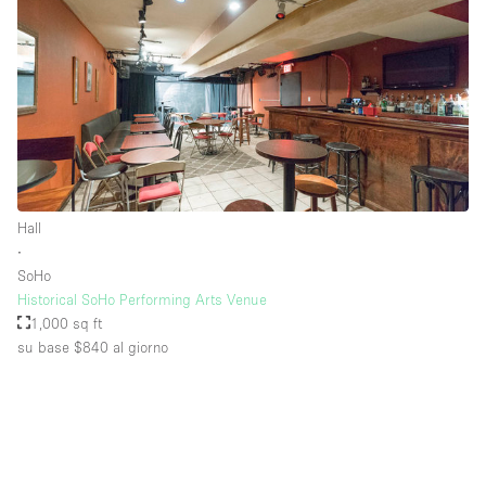
Piano/Accesso
Seminterrato
Piano terra su corte
Piano terra su strada
Hall
Centro commerciale
∙
SoHo
Terrazza
Historical SoHo Performing Arts Venue
Di sopra
1,000 sq ft
su base $840
al giorno
Altro