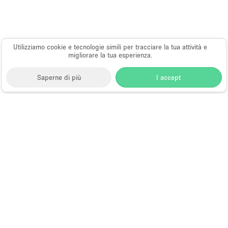
Utilizziamo cookie e tecnologie simili per tracciare la tua attività e
migliorare la tua esperienza.
Saperne di più
I accept
Storefront
>
Spazio Foto e Video Shooting
>
Foto e
Video Shooting a New York
>
Foto e Video Shooting a
SoHo, New York
>
Foto e Video Shooting a Sullivan
Street, New York
Spazi per Foto e Video a Sullivan
Street, New York