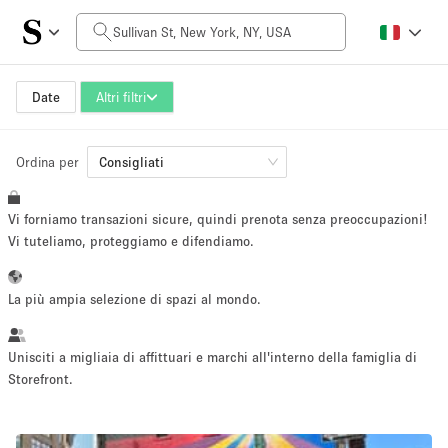
Prezzo al giorno
$0
$5,000+
Date
Altri filtri
Ordina per
Dimensioni dello spazio
Consigliati
Vi forniamo transazioni sicure, quindi prenota senza preoccupazioni!
100 sq ft
5000+ sq ft
Vi tuteliamo, proteggiamo e difendiamo.
~ 13 persone
~ 650 persone
La più ampia selezione di spazi al mondo.
Tipo di progetto
Unisciti a migliaia di affittuari e marchi all'interno della famiglia di
Storefront.
Evento
Vendita
Showroom
Evento
Cibo
artistico