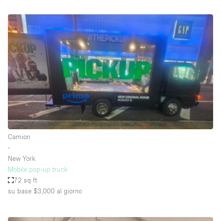
Aria condizionata
Arredamento
Ascensore
Attaccapanni
Attrezzature da ufficio
Bagni
Bagno
Banconi
Camion
∙
Bar
New York
Camere Multiple
Mobile pop-up truck
72 sq ft
Camerini di prova
su base $3,000
al giorno
Concierge
Cucina