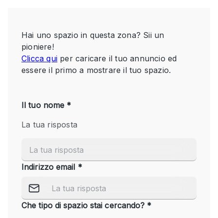
Servizio
Acquista
Conferenza
Meeting
Ufficio
fotografico
Condividi
Tipo di spazio
Acquista Condividi
Altro
Appartamento/loft
Atelier / Laboratorio
Boutique/negozio
Camion
Container