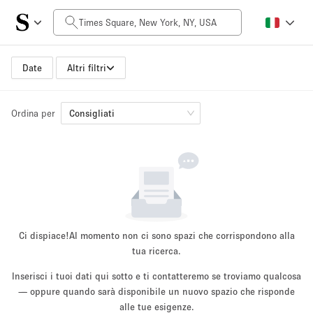
Prezzo al giorno
$0
$5,000+
Date
Altri filtri
Ordina per
Dimensioni dello spazio
Consigliati
100 sq ft
5000+ sq ft
~ 13 persone
~ 650 persone
Tipo di progetto
Ci dispiace!
Al momento non ci sono spazi che corrispondono alla
tua ricerca.
Inserisci i tuoi dati qui sotto e ti contatteremo se troviamo qualcosa
Evento
— oppure quando sarà disponibile un nuovo spazio che risponde
Vendita
Showroom
Evento
Cibo
artistico
alle tue esigenze.