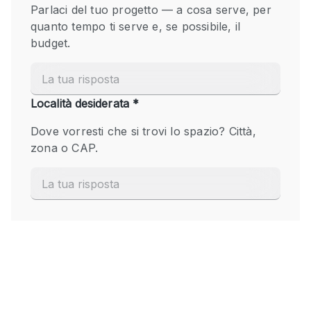
Fiera/festival
Galleria d'arte
Hall
Imbarcazione
Magazzino
Negozio in centro commerciale
Ristorante/bar/caffè
Sala conferenze
Sala riunioni
Salone
Spazio creativo
Spazio hall
Spazio per Eventi