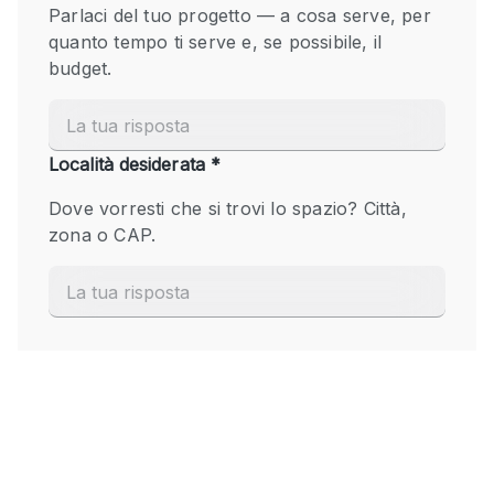
Fiera/festival
Galleria d'arte
Hall
Imbarcazione
Magazzino
Negozio in centro commerciale
Ristorante/bar/caffè
Sala conferenze
Sala riunioni
Salone
Spazio creativo
Spazio hall
Spazio per Eventi