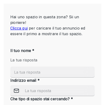
Servizio
Acquista
Conferenza
Meeting
Ufficio
fotografico
Condividi
Tipo di spazio
Acquista Condividi
Altro
Appartamento/loft
Atelier / Laboratorio
Boutique/negozio
Camion
Container