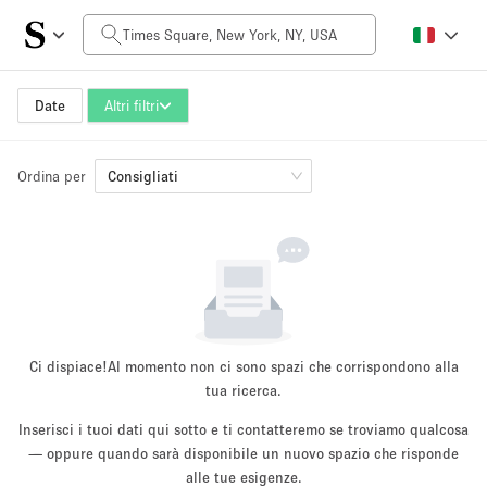
Prezzo al giorno
$0
$5,000+
Date
Altri filtri
Ordina per
Dimensioni dello spazio
Consigliati
100 sq ft
5000+ sq ft
~ 13 persone
~ 650 persone
Tipo di progetto
Ci dispiace!
Al momento non ci sono spazi che corrispondono alla
tua ricerca.
Inserisci i tuoi dati qui sotto e ti contatteremo se troviamo qualcosa
Evento
— oppure quando sarà disponibile un nuovo spazio che risponde
Vendita
Showroom
Evento
Cibo
artistico
alle tue esigenze.