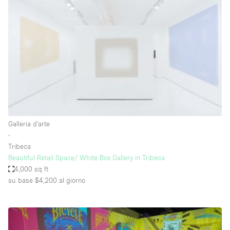
Fiera/festival
Galleria d'arte
Hall
Imbarcazione
Magazzino
Negozio in centro commerciale
Ristorante/bar/caffè
Galleria d'arte
Sala conferenze
∙
Tribeca
Sala riunioni
Beautiful Retail Space/ White Box Gallery in Tribeca
Salone
4,000 sq ft
su base $4,200
al giorno
Spazio creativo
Spazio hall
Spazio per Eventi