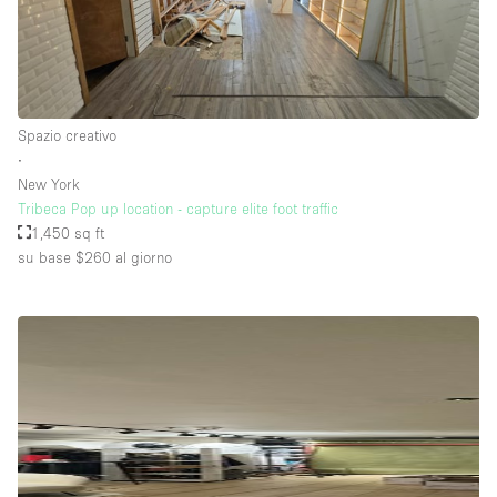
Piano/Accesso
Seminterrato
Spazio creativo
∙
Piano terra su corte
New York
Piano terra su strada
Tribeca Pop up location - capture elite foot traffic
1,450 sq ft
Centro commerciale
su base $260
al giorno
Terrazza
Di sopra
Altro