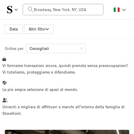
Prezzo al giorno
$0
$5,000+
Date
Altri filtri
Ordina per
Dimensioni dello spazio
Consigliati
Vi forniamo transazioni sicure, quindi prenota senza preoccupazioni!
100 sq ft
5000+ sq ft
Vi tuteliamo, proteggiamo e difendiamo.
~ 13 persone
~ 650 persone
La più ampia selezione di spazi al mondo.
Tipo di progetto
Unisciti a migliaia di affittuari e marchi all'interno della famiglia di
Storefront.
Evento
Vendita
Showroom
Evento
Cibo
artistico