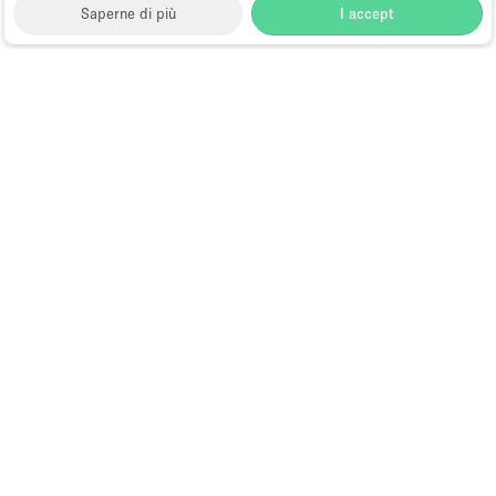
Saperne di più
I accept
Storefront
>
Negozi e locali commerciali in affito
>
Negozi e Locali Commerciali a New York
>
Negozi e
Locali Commerciali a Tribeca, New York
>
Negozi e
Locali Commerciali a Broadway, New York
Spazi Commerciali in Affitto a
Broadway, New York
Choose
Tutte le località
Italiano
a
Tutti i tipi di spazi
Language
Spazi retail temporanei
Negozi pop-up
Spazi per eventi
Gallerie d’arte e spazi espositivi