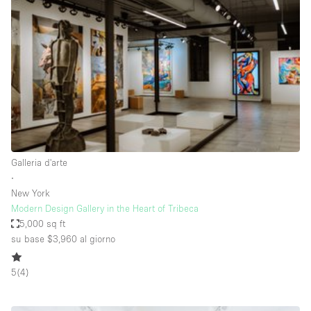
Servizio
Acquista
Conferenza
Meeting
Ufficio
fotografico
Condividi
Tipo di spazio
Acquista Condividi
Galleria d'arte
∙
Altro
New York
Appartamento/loft
Modern Design Gallery in the Heart of Tribeca
5,000 sq ft
Atelier / Laboratorio
su base $3,960
al giorno
Boutique/negozio
5
(
4
)
Camion
Container