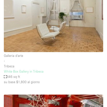
Aria condizionata
Arredamento
Ascensore
Attaccapanni
Attrezzature da ufficio
Bagni
Galleria d'arte
Bagno
∙
Banconi
Tribeca
White Box Gallery in Tribeca
Bar
646 sq ft
Camere Multiple
su base $1,800
al giorno
Camerini di prova
Concierge
Cucina