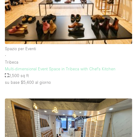
Raw
Riscaldamento
Sistema di sicurezza
Smoking Area
Spazio per Eventi
Soundproof
∙
Tribeca
Spazio living
Multi-dimensional Event Space in Tribeca with Chef's Kitchen
Stile Haussmann
2,500 sq ft
su base $5,400
al giorno
Terrace
Tetto / Terrazza
Vetrina
Vista incredibile
Water Access
Whitebox / Minimal