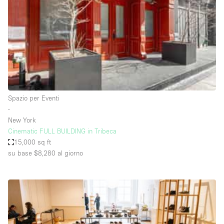
Elettricità
Esposizione di Automobili
Giardino
Illuminazione
Impianto audiovisivo
Spazio per Eventi
Industriale
∙
Internet
New York
Cinematic FULL BUILDING in Tribeca
Licenza per Liquori
15,000 sq ft
su base $8,280
al giorno
Livello strada
Luce Diurna
Magazzino
Parcheggio privato
Piano terra