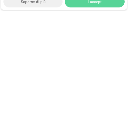
Saperne di più
I accept
Storefront
>
Negozi e locali commerciali in affito
>
Negozi e Locali Commerciali a New York
>
Negozi e
Locali Commerciali a Upper East Side, New York
>
Negozi e Locali Commerciali a Park Avenue, New York
Spazi Commerciali in Affitto a Park
Avenue, New York
Quali sono le posizioni più
ricercate per l'affitto di
un negozio pop-up a Park
Avenue, New York?
Come strada al dettaglio più costosa del mondo, Park