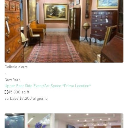
Servizio
Acquista
Conferenza
Meeting
Ufficio
fotografico
Condividi
Tipo di spazio
Acquista Condividi
Galleria d'arte
∙
Altro
New York
Appartamento/loft
Upper East Side Event/Art Space *Prime Location*
45,000 sq ft
Atelier / Laboratorio
su base $7,200
al giorno
Boutique/negozio
Camion
Container