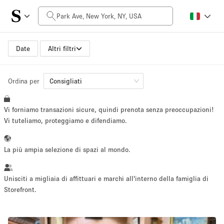
Prezzo al giorno
$0
$5,000+
Date
Altri filtri
Ordina per
Dimensioni dello spazio
Consigliati
Vi forniamo transazioni sicure, quindi prenota senza preoccupazioni!
100 sq ft
5000+ sq ft
Vi tuteliamo, proteggiamo e difendiamo.
~ 13 persone
~ 650 persone
La più ampia selezione di spazi al mondo.
Tipo di progetto
Unisciti a migliaia di affittuari e marchi all'interno della famiglia di
Storefront.
Evento
Vendita
Showroom
Evento
Cibo
artistico