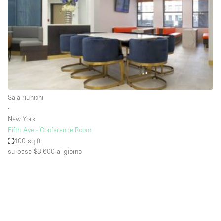
Fiera/festival
Galleria d'arte
Hall
Imbarcazione
Magazzino
Negozio in centro commerciale
Sala riunioni
∙
Ristorante/bar/caffè
New York
Sala conferenze
Fifth Ave - Conference Room
400 sq ft
Sala riunioni
su base $3,600
al giorno
Salone
Spazio creativo
Spazio hall
Spazio per Eventi