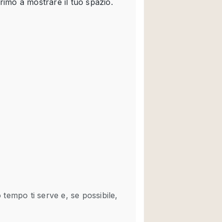
Spazio unico
Stand / Chiosco / 
Terrazzo
Villa / Casa
Ampia Porta d'Ingr
Aria condizionata
Ascensore
Attrezzature da uff
Bagno
Bar
Camerini di prova
Cucina