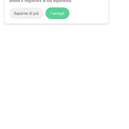
attività e migliorare la tua esperienza.
Saperne di più
I accept
Storefront
>
Affittare uno spazio ufficio
>
Spazi ufficio flessi
Spazi Ufficio Flessibili a Bleecker Stree
Choose
Tutte le local
Italiano
a
Tutti i tipi di
Language
Spazi retail
Negozi pop-
Spazi per ev