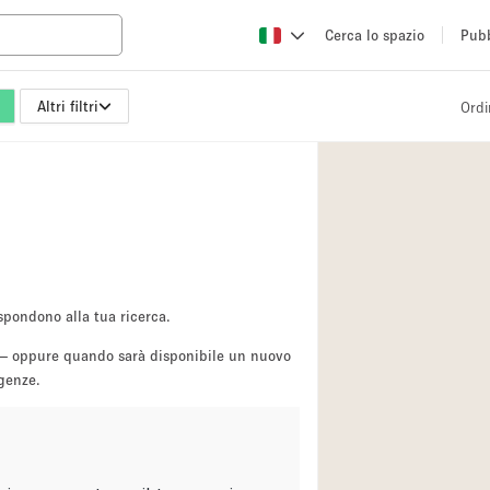
Cerca lo spazio
Pubb
Altri filtri
Ordi
Altro
Atelier / Laborator
Camion
Fiera/festival
Hall
Magazzino
spondono alla tua ricerca.
Ristorante/bar/caf
sa — oppure quando sarà disponibile un nuovo
igenze.
Sala riunioni
Spazio creativo
Spazio per Eventi