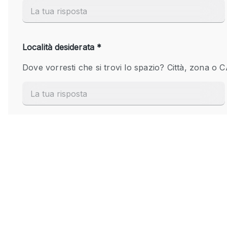
Elettricità
Giardino
Impianto audiovisivo
Internet
Livello strada
Magazzino
Piano terra
Riscaldamento
Smoking Area
Spazio living
Terrace
Vetrina
Water Access