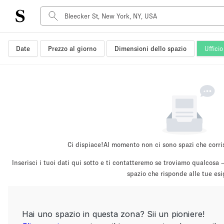
Date
Prezzo al giorno
Dimensioni dello spazio
Ufficio
Tipo di spazio
Acquista Condividi
Appartamento/loft
Boutique/negozio
Container
Galleria d'arte
Imbarcazione
Ci dispiace!
Al momento non ci sono spazi che corri
Negozio in centro commerciale
Inserisci i tuoi dati qui sotto e ti contatteremo se troviamo qualco
Sala conferenze
spazio che risponde alle tue es
Salone
Spazio hall