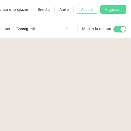
lica uno spazio
Rivista
Aiuto
Accedi
Registrati
na per
Consigliati
Mostra la mappa
io
fè