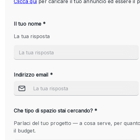
Spazio pubblicitario
Stand / Bancarella
Studio fotografico / riprese
Uffici
Dotazioni dello 
Accesso per disabili
spazio
Animals Friendly
Arredamento
Attaccapanni
Bagni
Banconi
Camere Multiple
Concierge