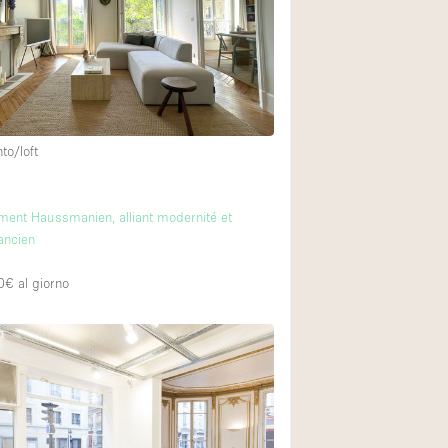
Esposizione di Aut
Illuminazione
Industriale
Licenza per Liquori
o/loft
Luce Diurna
Parcheggio privato
ment Haussmanien, alliant modernité et
Raw
ancien
Sistema di sicurez
0€
al giorno
Soundproof
Stile Haussmann
Tetto / Terrazza
Vista incredibile
Whitebox / Minima