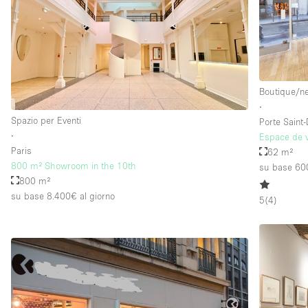
Piano/Accesso
Seminterrato
Piano terra su strada
Boutique/n
Terrazza
∙
Altro
Spazio per Eventi
Porte Saint
∙
Espace de 
Paris
62 m²
800 m² Showroom in the 10th
su base 60
800 m²
su base 8.400€
al giorno
5
(
4
)