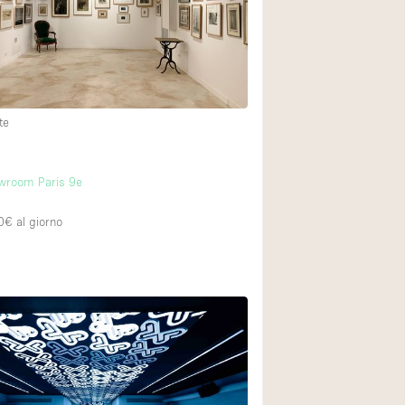
te
owroom Paris 9e
0€
al giorno