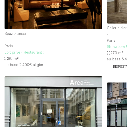
Galleria d'ar
Spazio unico
∙
∙
Paris
Paris
Showroom U
Loft privé ( Restaurant )
270 m²
80 m²
su base 5.
su base 2.400€
al giorno
RISPOSTA