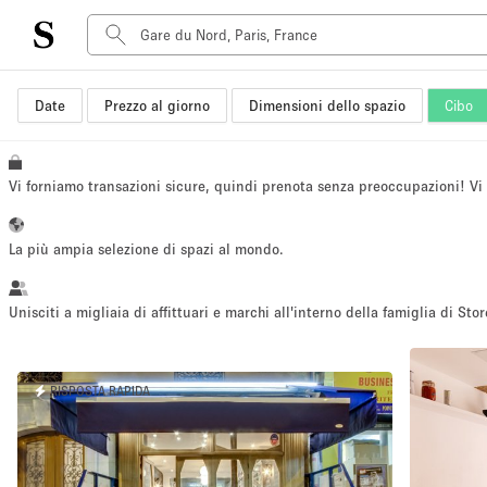
Date
Prezzo al giorno
Dimensioni dello spazio
Cibo
Tipo di spazio
Acquista Condividi
Appartamento/loft
Vi forniamo transazioni sicure, quindi prenota senza preoccupazioni! V
Boutique/negozio
Container
La più ampia selezione di spazi al mondo.
Galleria d'arte
Imbarcazione
Unisciti a migliaia di affittuari e marchi all'interno della famiglia di Stor
Negozio in centro commerciale
Sala conferenze
RISPOSTA RAPIDA
Salone
Spazio hall