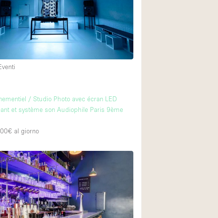
Eventi
ementiel / Studio Photo avec écran LED
ant et système son Audiophile Paris 9ème
000€
al giorno
TA RAPIDA