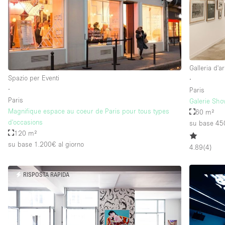
Galleria d'ar
Spazio per Eventi
∙
∙
Paris
Paris
Galerie Sh
Magnifique espace au coeur de Paris pour tous types
60 m²
d'occasions
su base 45
120 m²
su base 1.200€
al giorno
4.89
(
4
)
RISPOSTA RAPIDA