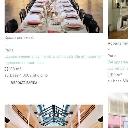
Elettricità
Giardino
Impianto audiovisivo
Internet
Spazio per Eventi
Appartament
∙
Livello strada
∙
Paris
Magazzino
Paris
Espace évènementiel - ambiance industrielle et moderne-
Bel apparte
agencement modulaire
Piano terra
cachet de l'
188 m²
Riscaldamento
90 m²
su base 4.800€
al giorno
su base 60
RISPOSTA RAPIDA
Smoking Area
Spazio living
Terrace
Vetrina
Water Access