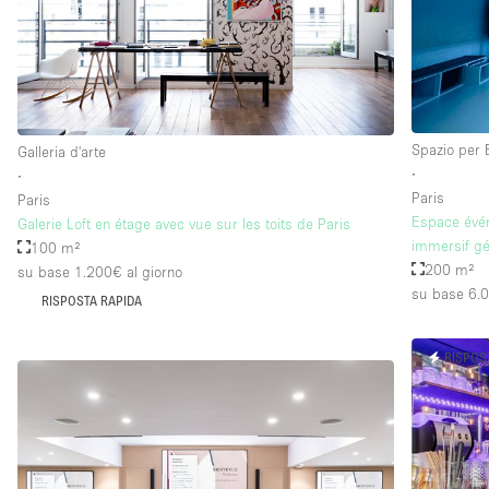
Spazio per 
Galleria d'arte
∙
∙
Paris
Paris
Espace évén
Galerie Loft en étage avec vue sur les toits de Paris
immersif gé
100 m²
200 m²
su base 1.200€
al giorno
su base 6.
RISPOSTA RAPIDA
RISPOS