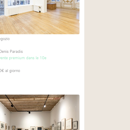
Piano terra su cort
Centro commercial
egozio
Di sopra
-Denis Paradis
vente premium dans le 10e
0€
al giorno