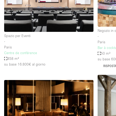
Negozio in 
Spazio per Eventi
∙
∙
Paris
Paris
Bar à cockta
Centre de conférence
50 m²
458 m²
su base 60
su base 16.800€
al giorno
RISPOSTA
RISPOS