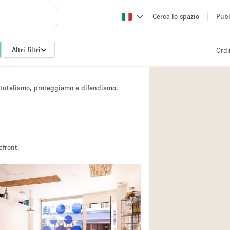
Cerca lo spazio
Pubb
Altri filtri
Ordi
Altro
Atelier / Laborator
i tuteliamo, proteggiamo e difendiamo.
Camion
Fiera/festival
Hall
Magazzino
efront.
Ristorante/bar/caf
2
Sala riunioni
Spazio creativo
Spazio per Eventi