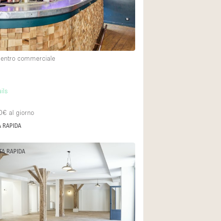
centro commerciale
ils
0€
al giorno
 RAPIDA
TA RAPIDA