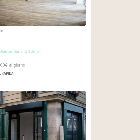
te
nique dans le 10e arr
400€
al giorno
 RAPIDA