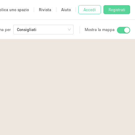
lica uno spazio
Rivista
Aiuto
Accedi
Registrati
na per
Consigliati
Mostra la mappa
io
fè