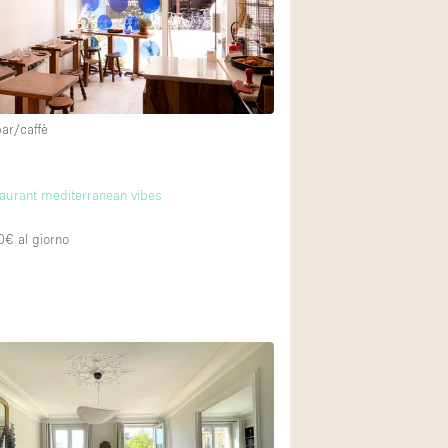
Spazio unico
Stand / Chiosco / 
Terrazzo
Villa / Casa
7
bar/caffè
14
Ampia Porta d'Ingr
aurant mediterranean vibes
Aria condizionata
0€
al giorno
Ascensore
Attrezzature da uff
Bagno
2
Bar
Camerini di prova
Cucina