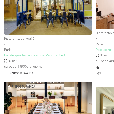
Spazio pubblicitario
Stand / Bancarella
Studio fotografico / riprese
Uffici
Ristorante/
Ristorante/bar/caffè
∙
∙
Paris
Dotazioni dello 
Accesso per disabili
Paris
Pop up rest
spazio
Bar de quartier au pied de Montmartre !
36 m²
Animals Friendly
70 m²
su base 48
Arredamento
su base 1.800€
al giorno
5
(
1
)
RISPOSTA RAPIDA
Attaccapanni
Bagni
RISPOSTA RAPIDA
Banconi
Camere Multiple
Concierge