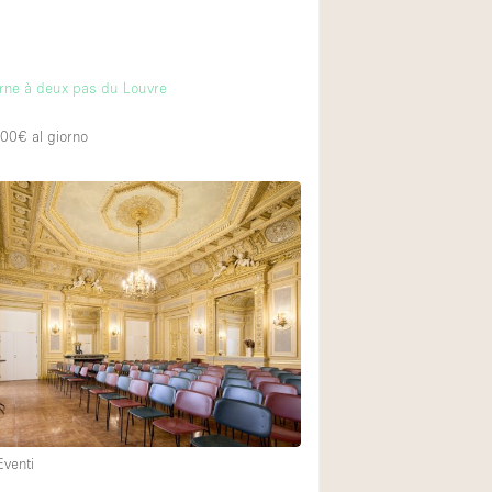
i
rne à deux pas du Louvre
400€
al giorno
Eventi