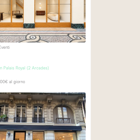
Piano terra su cort
Centro commercial
Di sopra
Eventi
 Palais Royal (2 Arcades)
200€
al giorno