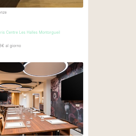
enze
ris Centre Les Halles Montorgueil
8€
al giorno