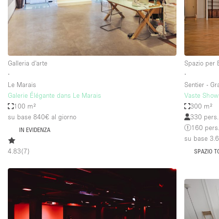
Spazio pubblicitario
Stand / Bancarella
Studio fotografico / riprese
Uffici
Galleria d'arte
Spazio per 
∙
∙
Le Marais
Sentier - G
Dotazioni dello 
Accesso per disabili
Galerie Élégante dans Le Marais
Vaste Show
spazio
100 m²
300 m²
Animals Friendly
su base 840€
al giorno
330 pers.
Arredamento
160 pers
IN EVIDENZA
su base 3.
Attaccapanni
4.83
(
7
)
SPAZIO T
Bagni
Banconi
Camere Multiple
Concierge