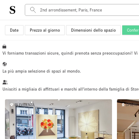
Date
Prezzo al giorno
Dimensioni dello spazio
Confer
Tipo di spazio
Acquista Condividi
Appartamento/loft
Vi forniamo transazioni sicure, quindi prenota senza preoccupazioni! V
Boutique/negozio
Container
La più ampia selezione di spazi al mondo.
Galleria d'arte
Imbarcazione
Unisciti a migliaia di affittuari e marchi all'interno della famiglia di Stor
Negozio in centro commerciale
IN EVIDENZA
SPAZIO
Sala conferenze
Salone
Spazio hall