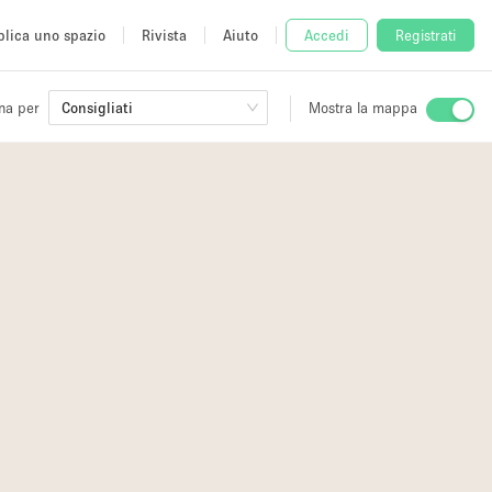
lica uno spazio
Rivista
Aiuto
Accedi
Registrati
na per
Consigliati
Mostra la mappa
io
fè