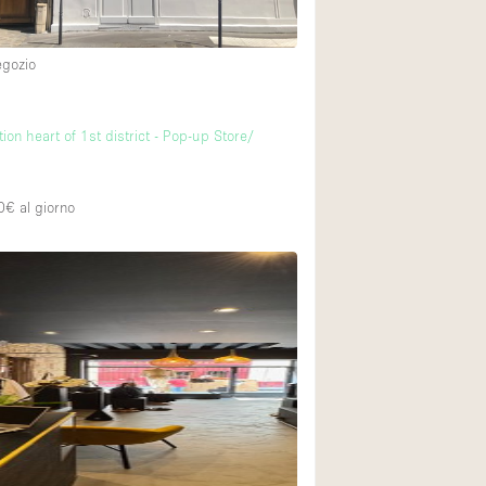
egozio
tion heart of 1st district - Pop-up Store/
0€
al giorno