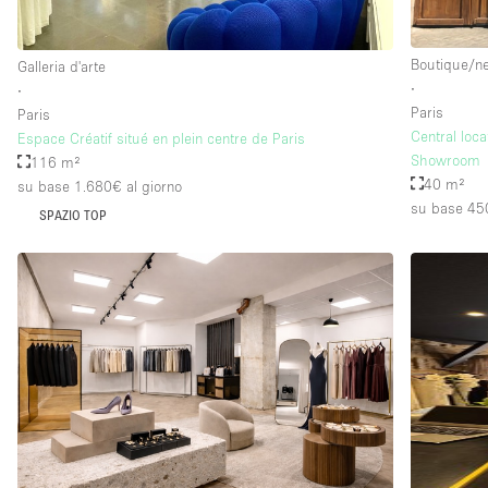
Boutique/n
Galleria d'arte
∙
∙
Paris
Paris
Central loca
Espace Créatif situé en plein centre de Paris
Showroom
116 m²
40 m²
su base 1.680€
al giorno
su base 45
SPAZIO TOP