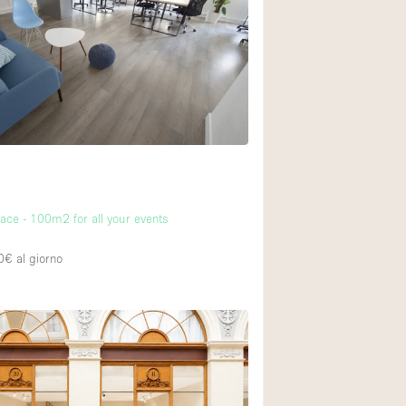
Esposizione di Aut
Illuminazione
Industriale
Licenza per Liquori
Luce Diurna
Parcheggio privato
Raw
pace - 100m2 for all your events
Sistema di sicurez
0€
al giorno
Soundproof
Stile Haussmann
Tetto / Terrazza
Vista incredibile
Whitebox / Minima