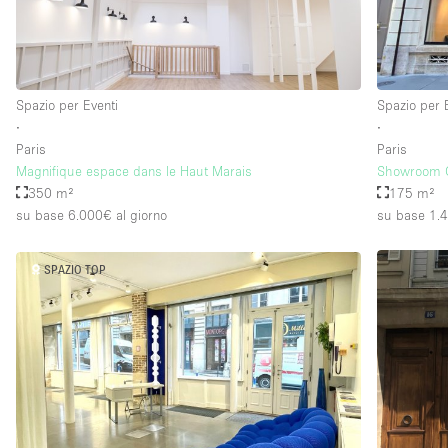
Spazio per Eventi
Spazio per 
∙
∙
Paris
Paris
Magnifique espace dans le Haut Marais
Showroom C
350 m²
175 m²
su base 6.000€
al giorno
su base 1.
SPAZIO TOP