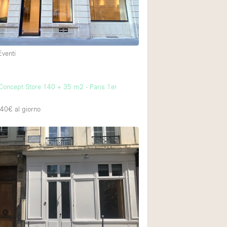
Eventi
oncept Store 140 + 35 m2 - Paris 1er
440€
al giorno