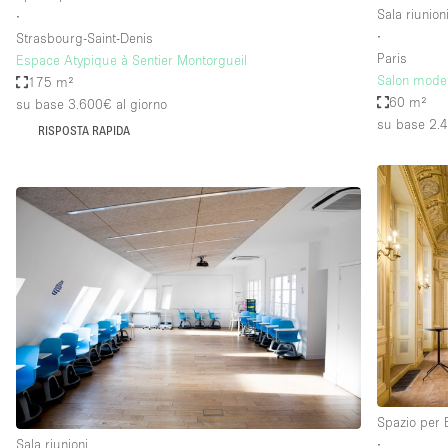
Sala riunion
∙
∙
Strasbourg-Saint-Denis
Paris
Espace Atypique à Sentier Montorgueil
Salon mode
175 m²
60 m²
su base 3.600€
al giorno
su base 2.
RISPOSTA RAPIDA
Spazio per 
Sala riunioni
∙