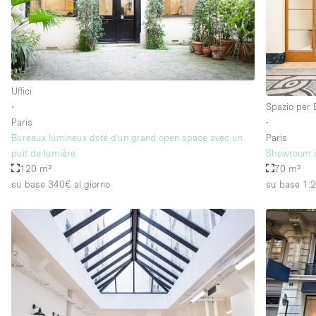
Piano/Accesso
Seminterrato
Piano terra su strada
Uffici
Terrazza
∙
Spazio per 
Altro
Paris
∙
Bureaux lumineux doté d'un grand open space avec un
Paris
puit de lumière
Showroom in
120 m²
70 m²
su base 340€
al giorno
su base 1.