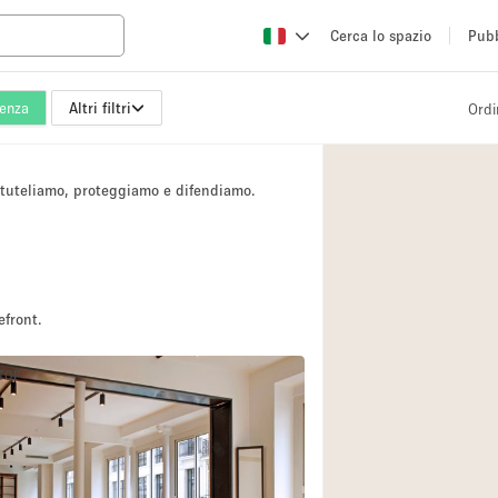
Cerca lo spazio
Pubb
enza
Altri filtri
Ordi
Altro
Atelier / Laborator
i tuteliamo, proteggiamo e difendiamo.
Camion
Fiera/festival
Hall
Magazzino
efront.
Ristorante/bar/caf
 TOP
Sala riunioni
Spazio creativo
Spazio per Eventi