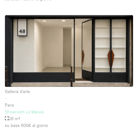
Galleria d'arte
∙
Paris
Showroom Le Marais
28 m²
su base 600€
al giorno