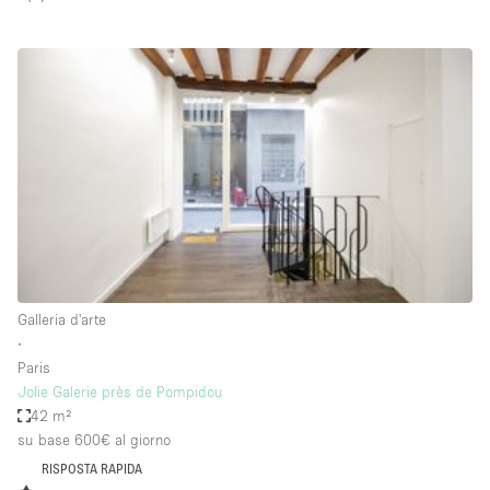
Spazio pubblicitario
Spazio unico
Stand / Bancarella
Stand / Chiosco / Stand
Studio fotografico / riprese
Terrazzo
Uffici
Villa / Casa
Galleria d'arte
∙
Dotazioni dello spazio
Paris
Jolie Galerie près de Pompidou
Accesso per disabili
42 m²
su base 600€
al giorno
Ampia Porta d'Ingresso
RISPOSTA RAPIDA
Animals Friendly