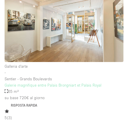
Piano/Accesso
Seminterrato
Piano terra su corte
Piano terra su strada
Centro commerciale
Galleria d'arte
∙
Terrazza
Sentier - Grands Boulevards
Di sopra
Galerie magnifique entre Palais Brongniart et Palais Royal
65 m²
Altro
su base 720€
al giorno
RISPOSTA RAPIDA
5
(
3
)