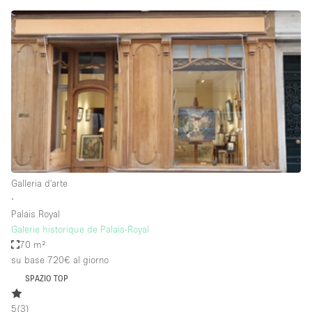
Fiera/festival
Galleria d'arte
Hall
Imbarcazione
Magazzino
Negozio in centro commerciale
Ristorante/bar/caffè
Sala conferenze
Galleria d'arte
∙
Sala riunioni
Palais Royal
Salone
Galerie historique de Palais-Royal
70 m²
Spazio creativo
su base 720€
al giorno
Spazio hall
SPAZIO TOP
Spazio per Eventi
5
(
3
)