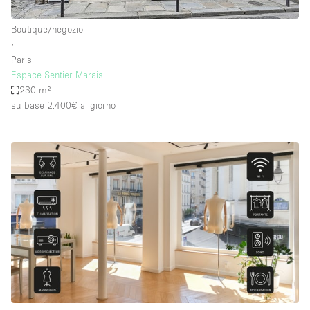
Boutique/negozio
∙
Paris
Espace Sentier Marais
230 m²
su base 2.400€
al giorno