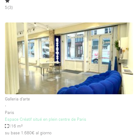
5
(
3
)
Aria condizionata
Arredamento
Ascensore
Attaccapanni
Attrezzature da ufficio
Bagni
Bagno
Banconi
Bar
Galleria d'arte
Camere Multiple
∙
Paris
Camerini di prova
Espace Créatif situé en plein centre de Paris
116 m²
Concierge
su base 1.680€
al giorno
Cucina