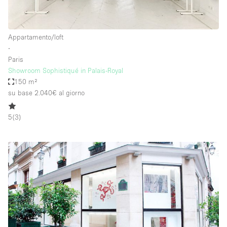
Appartamento/loft
∙
Paris
Showroom Sophistiqué in Palais-Royal
150 m²
su base 2.040€
al giorno
5
(
3
)