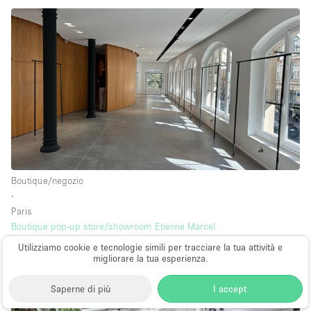
Boutique/negozio
∙
Paris
Boutique pop-up store/showroom Etienne Marcel
194 m²
Utilizziamo cookie e tecnologie simili per tracciare la tua attività e
su base 2.400€
al giorno
migliorare la tua esperienza.
Saperne di più
I accept