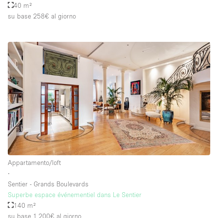
40 m²
su base 258€
al giorno
Appartamento/loft
∙
Sentier - Grands Boulevards
Superbe espace événementiel dans Le Sentier
140 m²
su base 1.200€
al giorno