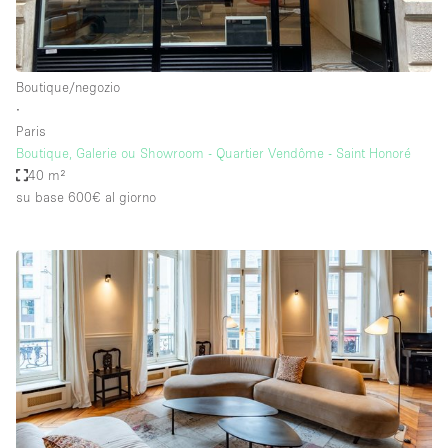
Boutique/negozio
∙
Paris
Boutique, Galerie ou Showroom - Quartier Vendôme - Saint Honoré
40 m²
su base 600€
al giorno