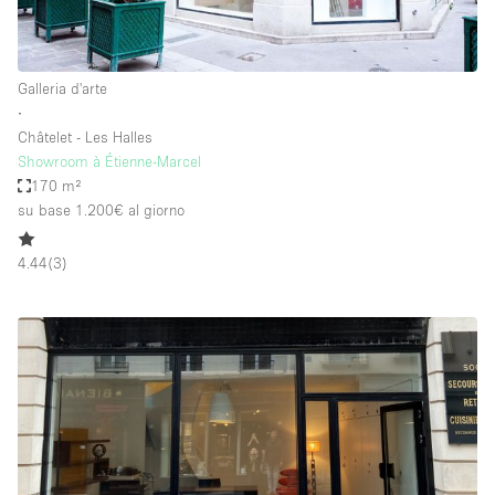
Galleria d'arte
∙
Châtelet - Les Halles
Showroom à Étienne-Marcel
170 m²
su base 1.200€
al giorno
4.44
(
3
)