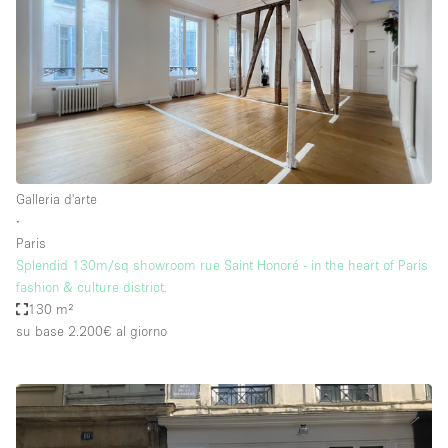
Galleria d'arte
∙
Paris
Splendid 130m/sq showroom rue Saint Honoré - in the heart of Paris
fashion & culture district.
130 m²
su base 2.200€
al giorno