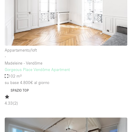
Appartamento/loft
∙
Madeleine - Vendôme
Gorgeous Place Vendôme Apartment
102 m²
su base 4.800€
al giorno
SPAZIO TOP
4.33
(
2
)