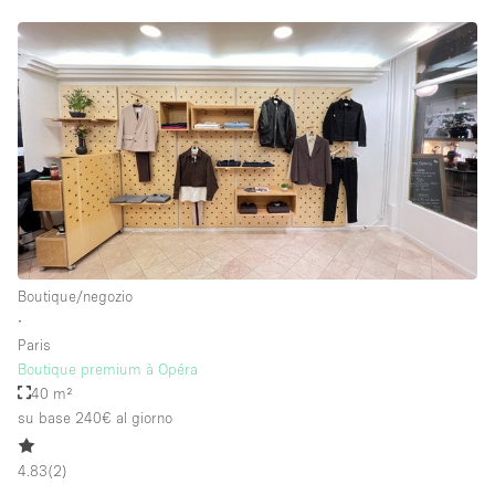
Boutique/negozio
∙
Paris
Boutique premium à Opéra
40 m²
su base 240€
al giorno
4.83
(
2
)