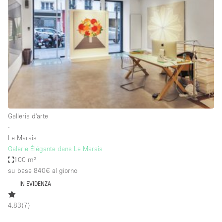
Servizio
Acquista
Conferenza
Meeting
Ufficio
fotografico
Condividi
Tipo di spazio
Acquista Condividi
Galleria d'arte
∙
Altro
Le Marais
Appartamento/loft
Galerie Élégante dans Le Marais
100 m²
Atelier / Laboratorio
su base 840€
al giorno
Boutique/negozio
IN EVIDENZA
Camion
4.83
(
7
)
Container