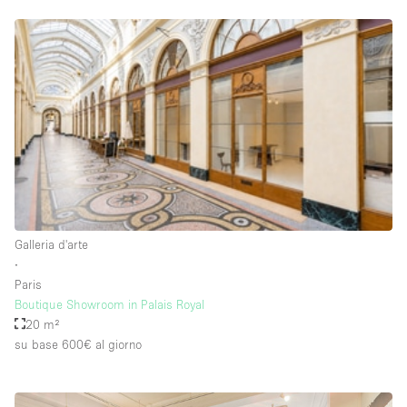
Raw
Riscaldamento
Sistema di sicurezza
Smoking Area
Soundproof
Spazio living
Stile Haussmann
Galleria d'arte
Terrace
∙
Tetto / Terrazza
Paris
Boutique Showroom in Palais Royal
Vetrina
20 m²
Vista incredibile
su base 600€
al giorno
Water Access
Whitebox / Minimal