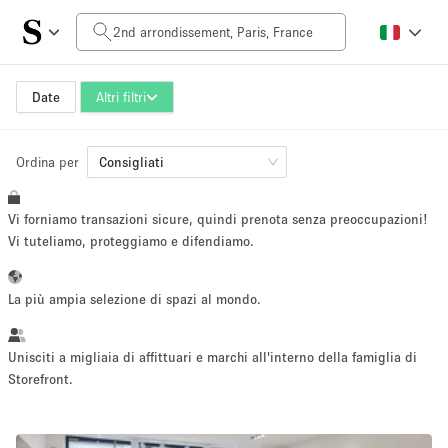
Prezzo al giorno
0€
5.000€+
Date
Altri filtri
Ordina per
Dimensioni dello spazio
Consigliati
Vi forniamo transazioni sicure, quindi prenota senza preoccupazioni!
10 m²
500+ m²
Vi tuteliamo, proteggiamo e difendiamo.
~ 13 persone
~ 650 persone
La più ampia selezione di spazi al mondo.
Tipo di progetto
Unisciti a migliaia di affittuari e marchi all'interno della famiglia di
Storefront.
Evento
Vendita
Showroom
Evento
Cibo
artistico