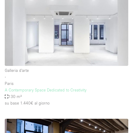
Galleria d'arte
∙
Paris
A Contemporary Space Dedicated to Creativity
130 m²
su base 1.440€
al giorno