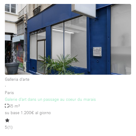
Galleria d'arte
∙
Paris
Galerie d'art dans un passage au coeur du marais
45 m²
su base 1.200€
al giorno
5
(
1
)