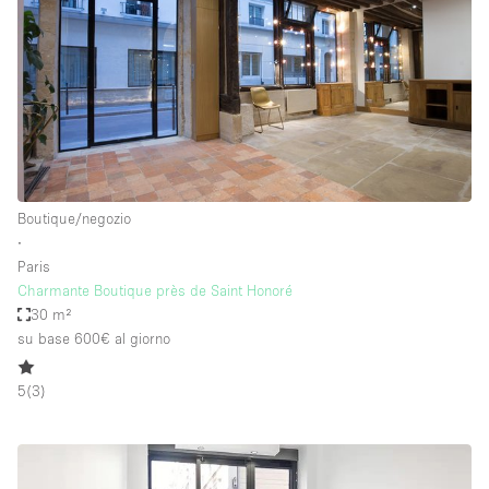
Boutique/negozio
∙
Paris
Charmante Boutique près de Saint Honoré
30 m²
su base 600€
al giorno
5
(
3
)