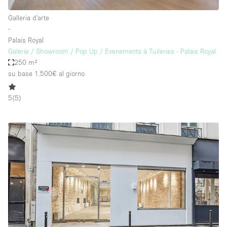
Galleria d'arte
∙
Palais Royal
Galerie / Showroom / Pop Up / Evenements à Tuileries - Palais Royal
250 m²
su base 1.500€
al giorno
5
(
5
)