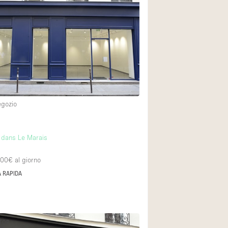
egozio
 dans Le Marais
200€
al giorno
 RAPIDA
 TOP