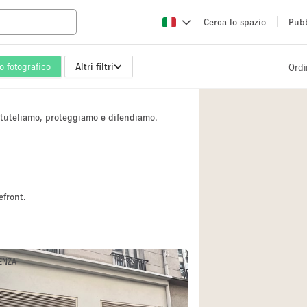
Cerca lo spazio
Pubb
io fotografico
Altri filtri
Ordi
Altro
Atelier / Laborator
i tuteliamo, proteggiamo e difendiamo.
Camion
Fiera/festival
Hall
Magazzino
efront.
4
Ristorante/bar/caf
3
Sala riunioni
Spazio creativo
DENZA
Spazio per Eventi