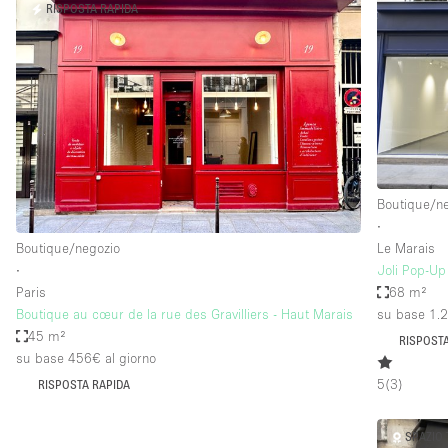
RISPOSTA RAPIDA
Boutique/n
∙
Boutique/negozio
Le Marais
∙
Joli Pop-Up
Paris
68 m²
Boutique au cœur de la rue des Gravilliers - Haut Marais
su base 1.
45 m²
RISPOSTA
su base 456€
al giorno
5
(
3
)
RISPOSTA RAPIDA
SPAZIO