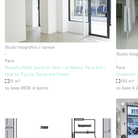
Elettricità
Giardino
Impianto audiovisivo
Internet
Studio fotografico / riprese
Livello strada
∙
Studio fotog
Magazzino
Paris
∙
Beautiful Retail Space for Rent – Le Marais, Paris 3rd –
Paris
Piano terra
Ideal for Pop-Up Stores and Events
Showroom p
Riscaldamento
55 m²
550 m²
su base 960€
al giorno
su base 4.
Smoking Area
Spazio living
IN EVI
Terrace
Vetrina
Water Access