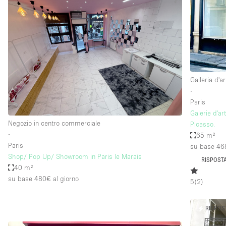
Galleria d'ar
∙
Paris
Galerie d'a
Negozio in centro commerciale
Picasso.
∙
65 m²
Paris
su base 46
Shop/ Pop Up/ Showroom in Paris le Marais
RISPOSTA
40 m²
su base 480€
al giorno
5
(
2
)
RISPOS