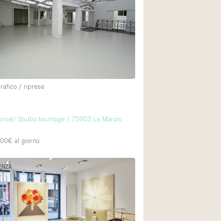
Esposizione di Aut
Illuminazione
Industriale
Licenza per Liquori
Luce Diurna
rafico / riprese
Parcheggio privato
Raw
rivé/ Studio tournage / 75003 Le Marais
Sistema di sicurez
200€
al giorno
Soundproof
Stile Haussmann
DENZA
Tetto / Terrazza
Vista incredibile
Whitebox / Minima