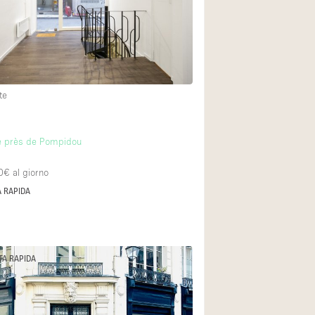
te
ie près de Pompidou
0€
al giorno
 RAPIDA
TA RAPIDA