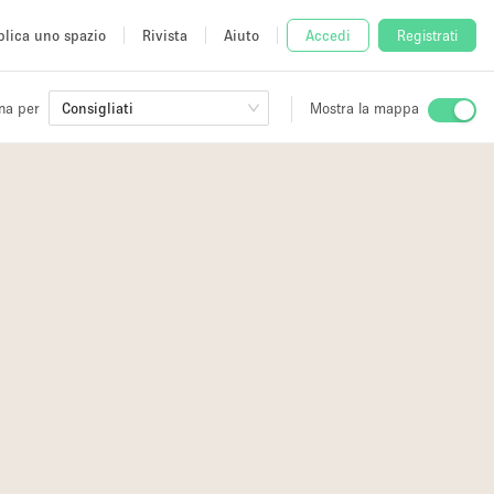
lica uno spazio
Rivista
Aiuto
Accedi
Registrati
na per
Consigliati
Mostra la mappa
io
fè
6
5
3
15
2
3