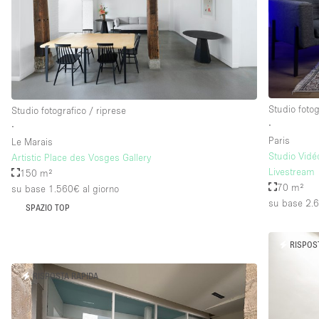
Studio fotog
Studio fotografico / riprese
∙
∙
Paris
Le Marais
Studio Vidé
Artistic Place des Vosges Gallery
Livestream
150 m²
70 m²
su base 1.560€
al giorno
su base 2.
SPAZIO TOP
RISPOS
RISPOSTA RAPIDA