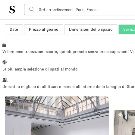
Date
Prezzo al giorno
Dimensioni dello spazio
Serviz
Tipo di spazio
Acquista Condividi
Appartamento/loft
Vi forniamo transazioni sicure, quindi prenota senza preoccupazioni! V
Boutique/negozio
Container
La più ampia selezione di spazi al mondo.
Galleria d'arte
Imbarcazione
Unisciti a migliaia di affittuari e marchi all'interno della famiglia di Stor
Negozio in centro commerciale
IN EVIDENZA
Sala conferenze
Salone
IN EVI
Spazio hall