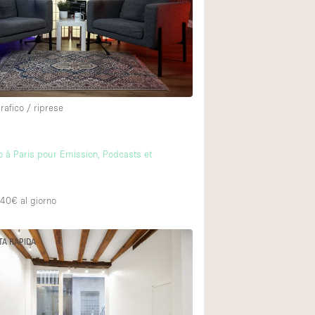
rafico / riprese
o à Paris pour Emission, Podcasts et
640€
al giorno
TA RAPIDA