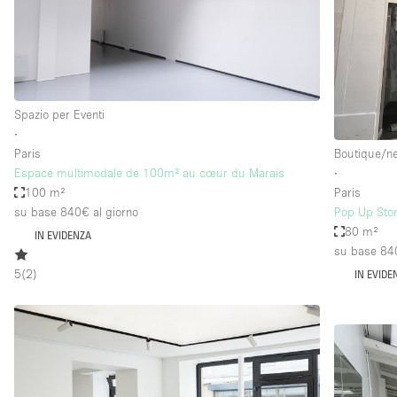
Spazio pubblicitario
Stand / Bancarella
Studio fotografico / riprese
Uffici
Spazio per Eventi
∙
Paris
Boutique/n
Dotazioni dello 
Accesso per disabili
Espace multimodale de 100m² au cœur du Marais
∙
spazio
100 m²
Paris
Animals Friendly
su base 840€
al giorno
Pop Up Stor
Arredamento
80 m²
IN EVIDENZA
su base 84
Attaccapanni
5
(
2
)
IN EVIDE
Bagni
Banconi
Camere Multiple
Concierge