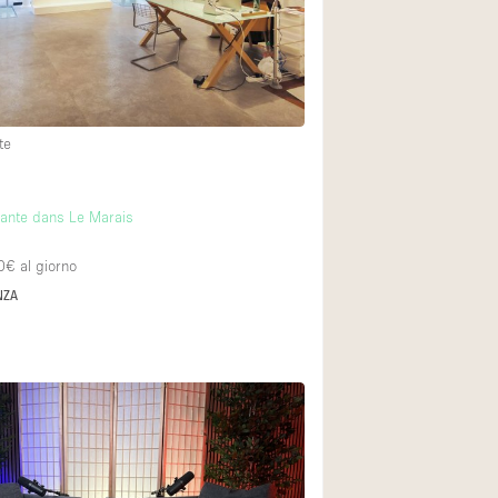
Piano terra su cort
Centro commercial
te
Di sopra
gante dans Le Marais
0€
al giorno
NZA