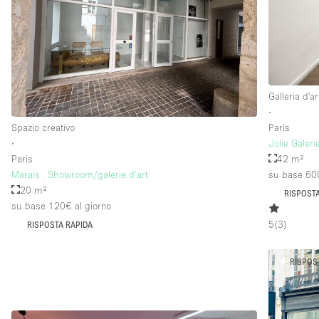
Galleria d'ar
∙
Spazio creativo
Paris
∙
Jolie Galer
Paris
42 m²
Marais : Showroom/galerie d’art
su base 60
20 m²
RISPOSTA
su base 120€
al giorno
5
(
3
)
RISPOSTA RAPIDA
RISPOS