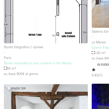
Piano/Accesso
Seminterrato
Piano terra su strada
Galleria d'ar
Terrazza
∙
Altro
Le Marais
Studio fotografico / riprese
Galerie Élé
∙
100 m²
Paris
su base 84
Studio dedicated to your creation in the Marais
IN EVIDE
60 m²
su base 900€
al giorno
4.83
(
7
)
SPAZIO TOP