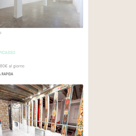
Piano terra su cort
Centro commercial
o
Di sopra
PICASSO
080€
al giorno
 RAPIDA