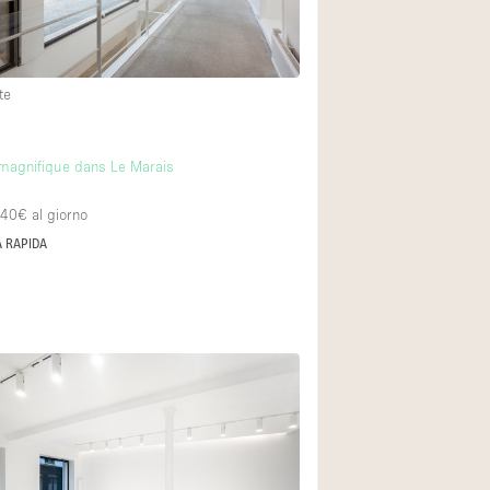
te
agnifique dans Le Marais
440€
al giorno
 RAPIDA