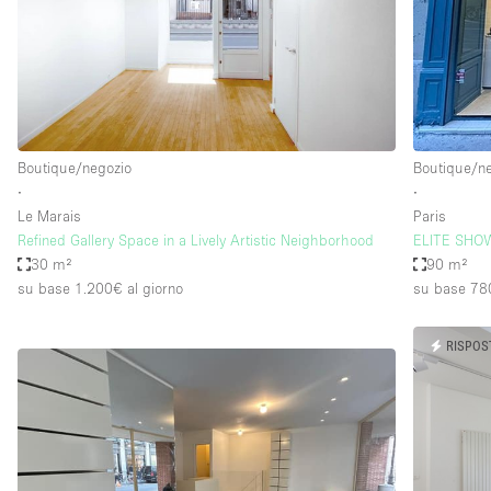
Elettricità
Giardino
Impianto audiovisivo
Internet
Boutique/negozio
Boutique/n
Livello strada
∙
∙
Magazzino
Le Marais
Paris
Refined Gallery Space in a Lively Artistic Neighborhood
ELITE SHO
Piano terra
30 m²
90 m²
Riscaldamento
su base 1.200€
al giorno
su base 78
Smoking Area
RISPOS
Spazio living
Terrace
Vetrina
Water Access