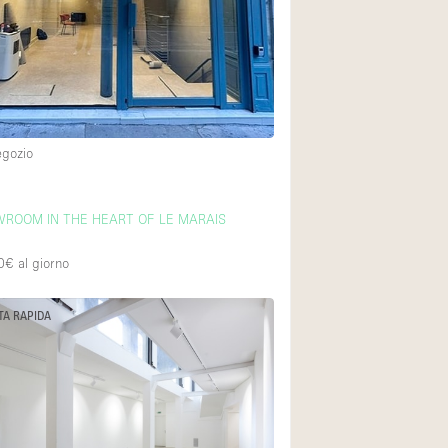
Esposizione di Aut
Illuminazione
Industriale
Licenza per Liquori
egozio
Luce Diurna
Parcheggio privato
WROOM IN THE HEART OF LE MARAIS
Raw
Sistema di sicurez
0€
al giorno
Soundproof
TA RAPIDA
Stile Haussmann
Tetto / Terrazza
Vista incredibile
Whitebox / Minima