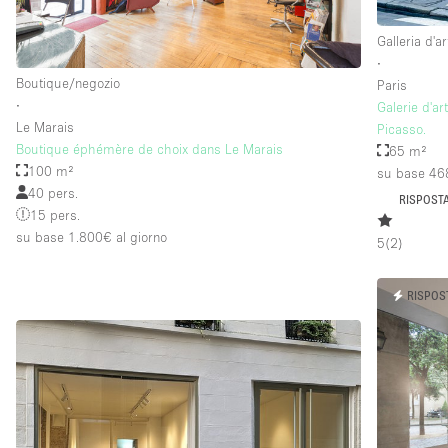
Galleria d'ar
∙
Boutique/negozio
Paris
∙
Galerie d'a
Le Marais
Picasso.
Boutique éphémère de choix dans Le Marais
65 m²
100 m²
su base 46
40 pers.
RISPOSTA
15 pers.
su base 1.800€
al giorno
5
(
2
)
RISPOS