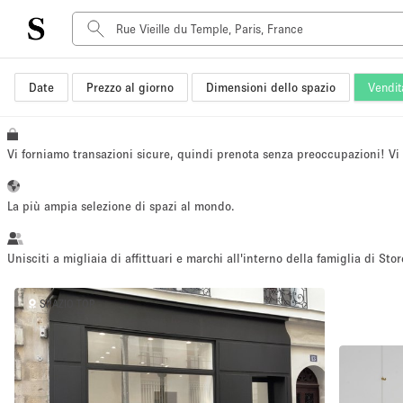
Date
Prezzo al giorno
Dimensioni dello spazio
Vendit
Tipo di spazio
Acquista Condividi
Appartamento/loft
Vi forniamo transazioni sicure, quindi prenota senza preoccupazioni! V
Boutique/negozio
Container
La più ampia selezione di spazi al mondo.
Galleria d'arte
Imbarcazione
Unisciti a migliaia di affittuari e marchi all'interno della famiglia di Stor
Negozio in centro commerciale
SPAZIO TOP
Sala conferenze
Salone
Spazio hall