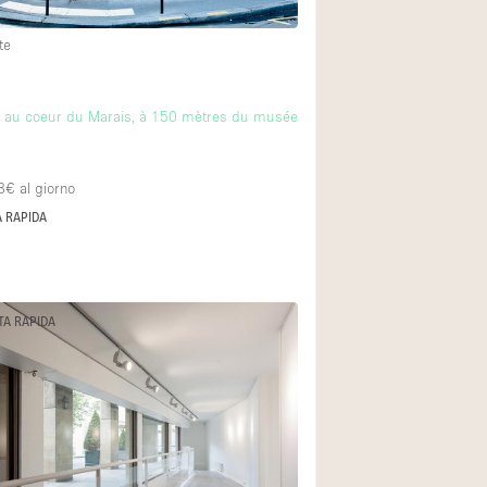
te
rt au coeur du Marais, à 150 mètres du musée
8€
al giorno
 RAPIDA
TA RAPIDA