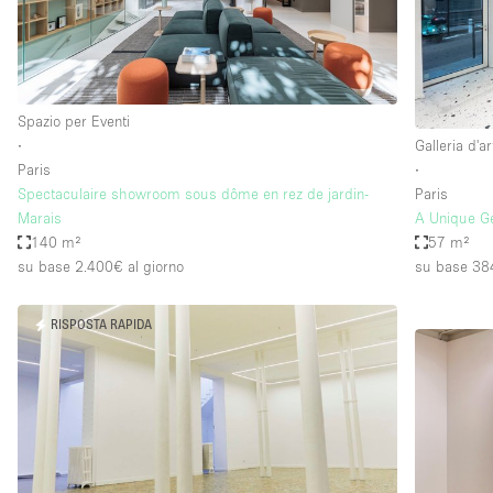
Spazio per Eventi
∙
Galleria d'ar
Paris
∙
Spectaculaire showroom sous dôme en rez de jardin-
Paris
Marais
A Unique Ge
140 m²
57 m²
su base 2.400€
al giorno
su base 38
RISPOSTA RAPIDA