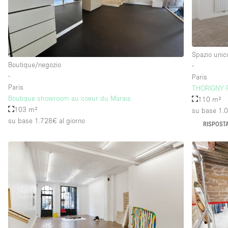
Piano/Accesso
Seminterrato
Piano terra su strada
Spazio unic
Boutique/negozio
∙
Terrazza
∙
Paris
Altro
Paris
THORIGNY 
Boutique showroom au coeur du Marais
110 m²
103 m²
su base 1.
su base 1.728€
al giorno
RISPOSTA