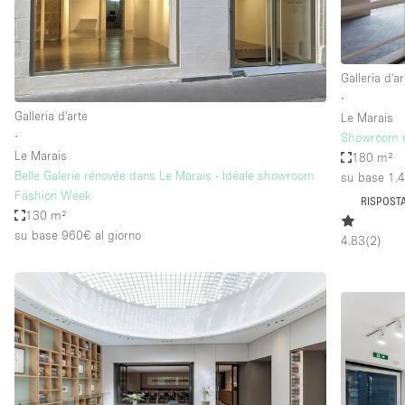
Galleria d'ar
∙
Galleria d'arte
Le Marais
∙
Showroom m
Le Marais
180 m²
Belle Galerie rénovée dans Le Marais - Idéale showroom
su base 1.
Fashion Week
RISPOSTA
130 m²
su base 960€
al giorno
4.83
(
2
)