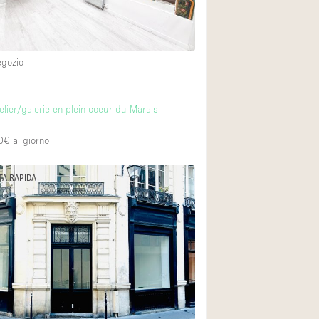
egozio
elier/galerie en plein coeur du Marais
0€
al giorno
TA RAPIDA