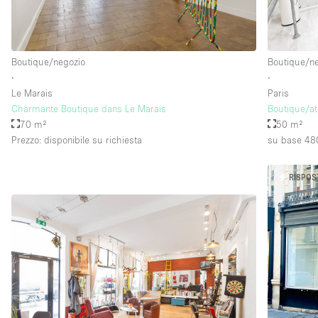
Boutique/negozio
Boutique/n
∙
∙
Le Marais
Paris
Charmante Boutique dans Le Marais
Boutique/at
70 m²
50 m²
Prezzo: disponibile su richiesta
su base 48
RISPOS