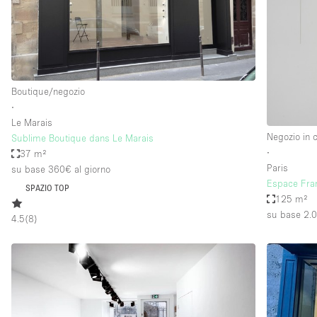
Spazio pubblicitario
Stand / Bancarella
Studio fotografico / riprese
Uffici
Boutique/negozio
∙
Le Marais
Dotazioni dello 
Accesso per disabili
Negozio in 
Sublime Boutique dans Le Marais
spazio
∙
37 m²
Animals Friendly
Paris
su base 360€
al giorno
Arredamento
Espace Fra
SPAZIO TOP
125 m²
Attaccapanni
su base 2.
4.5
(
8
)
Bagni
Banconi
Camere Multiple
Concierge