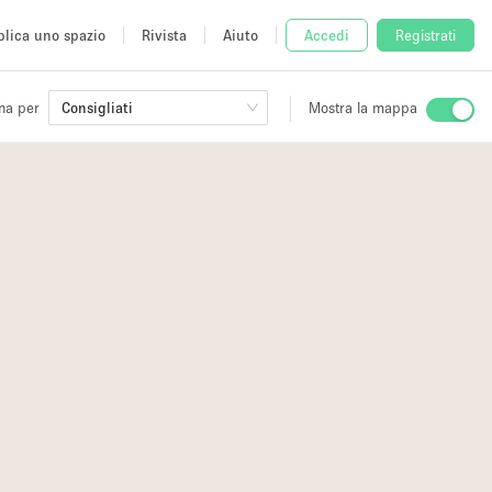
lica uno spazio
Rivista
Aiuto
Accedi
Registrati
na per
Consigliati
Mostra la mappa
io
fè
2
3
2