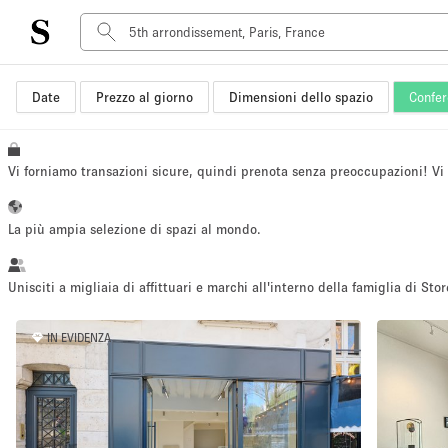
Date
Prezzo al giorno
Dimensioni dello spazio
Confer
Tipo di spazio
Acquista Condividi
Appartamento/loft
Vi forniamo transazioni sicure, quindi prenota senza preoccupazioni! V
Boutique/negozio
Container
La più ampia selezione di spazi al mondo.
Galleria d'arte
Imbarcazione
Unisciti a migliaia di affittuari e marchi all'interno della famiglia di Stor
Negozio in centro commerciale
IN EVIDENZA
Sala conferenze
Salone
Spazio hall