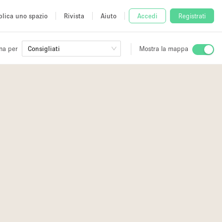
lica uno spazio
Rivista
Aiuto
Accedi
Registrati
na per
Consigliati
Mostra la mappa
io
fè
2
5
3