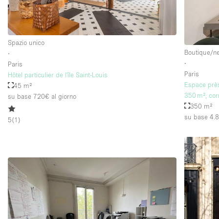
Spazio unico
Boutique/n
∙
∙
Paris
Paris
Hôtel particulier de l'île Saint-Louis
Espace près
45 m²
350 m², cor
su base 720€
al giorno
350 m²
su base 4.
5
(
1
)