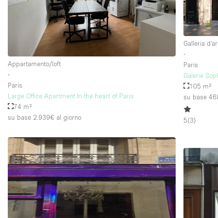
Galleria d'ar
∙
Appartamento/loft
Paris
∙
Galerie Sop
Paris
105 m²
Large Office Apartment In the heart of Paris
su base 46
74 m²
su base 2.939€
al giorno
5
(
3
)