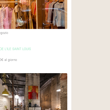
Piano terra su cort
Centro commercial
egozio
Di sopra
E L'ILE SAINT LOUIS
0€
al giorno