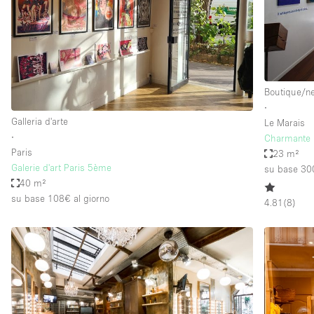
Elettricità
Giardino
Impianto audiovisivo
Internet
Boutique/n
∙
Livello strada
Galleria d'arte
Le Marais
Magazzino
∙
Charmante 
Paris
23 m²
Piano terra
Galerie d'art Paris 5ème
su base 30
Riscaldamento
40 m²
su base 108€
al giorno
4.81
(
8
)
Smoking Area
Spazio living
Terrace
Vetrina
Water Access