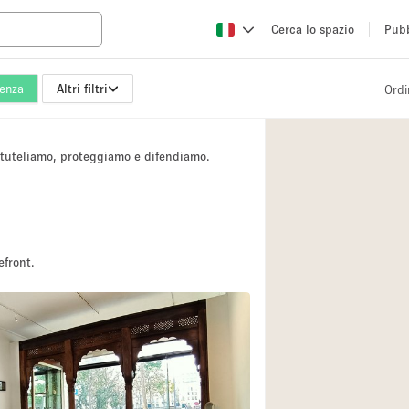
Cerca lo spazio
Pubb
enza
Altri filtri
Ordi
Altro
Atelier / Laborator
i tuteliamo, proteggiamo e difendiamo.
Camion
Fiera/festival
Hall
Magazzino
efront.
Ristorante/bar/caf
Sala riunioni
5
Spazio creativo
Spazio per Eventi