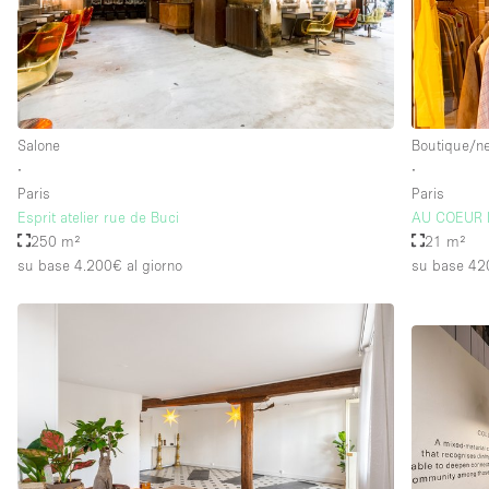
Piano/Accesso
Seminterrato
Piano terra su strada
Salone
Boutique/n
Terrazza
∙
∙
Altro
Paris
Paris
Esprit atelier rue de Buci
AU COEUR D
250 m²
21 m²
su base 4.200€
al giorno
su base 42