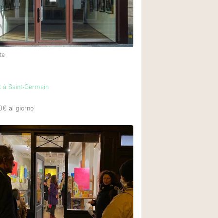
te
t à Saint-Germain
0€
al giorno