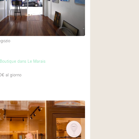
Esposizione di Aut
Illuminazione
Industriale
Licenza per Liquori
egozio
Luce Diurna
Parcheggio privato
Boutique dans Le Marais
Raw
0€
al giorno
Sistema di sicurez
Soundproof
Stile Haussmann
Tetto / Terrazza
Vista incredibile
Whitebox / Minima