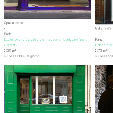
Spazio unico
∙
Galleria d'ar
Paris
∙
Exclusive and Versatile Event Space on Boulevard Saint-
Paris
Germain
Galerie d'Ar
30 m²
73 m²
su base 360€
al giorno
su base 99