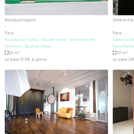
Boutique/negozio
Galleria d'ar
∙
∙
Paris
Paris
Boutique de 50m2 - Grande vitrine - Emplacement
Galerie et r
premium - Quartier Odéon
Notre Dam
50 m²
70 m²
su base 515€
al giorno
su base 24