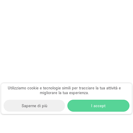
Utilizziamo cookie e tecnologie simili per tracciare la tua attività e
migliorare la tua esperienza.
Saperne di più
I accept
Storefront
>
Affitta uno spazio per riunioni
>
Sale