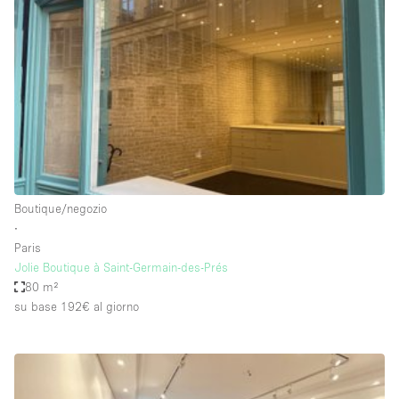
Servizio
Acquista
Conferenza
Meeting
Ufficio
fotografico
Condividi
Tipo di spazio
Acquista Condividi
Boutique/negozio
∙
Altro
Paris
Appartamento/loft
Jolie Boutique à Saint-Germain-des-Prés
80 m²
Atelier / Laboratorio
su base 192€
al giorno
Boutique/negozio
Camion
Container