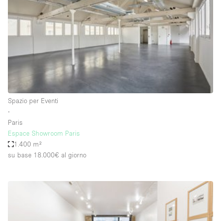
Spazio pubblicitario
Spazio unico
Stand / Bancarella
Stand / Chiosco / Stand
Studio fotografico / riprese
Terrazzo
Spazio per Eventi
Uffici
∙
Paris
Villa / Casa
Espace Showroom Paris
1.400 m²
su base 18.000€
al giorno
Dotazioni dello spazio
Accesso per disabili
Ampia Porta d'Ingresso
Animals Friendly