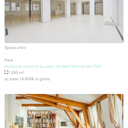
Piano/Accesso
Seminterrato
Piano terra su corte
Spazio unico
Piano terra su strada
∙
Paris
Centro commerciale
Immeuble industriel au coeur de Saint Germain des Près
1.200 m²
Terrazza
su base 14.400€
al giorno
Di sopra
Altro