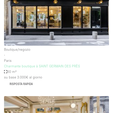
Elettricità
Esposizione di Automobili
Giardino
Illuminazione
Impianto audiovisivo
Boutique/negozio
Industriale
∙
Internet
Paris
Charmante boutique à SAINT GERMAIN DES PRÈS
Licenza per Liquori
60 m²
su base 3.000€
al giorno
Livello strada
RISPOSTA RAPIDA
Luce Diurna
Magazzino
Parcheggio privato
Piano terra