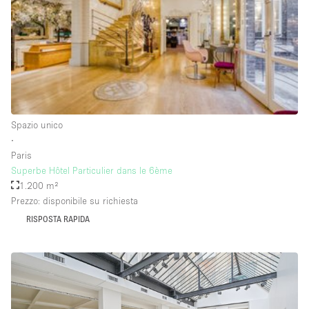
Raw
Riscaldamento
Sistema di sicurezza
Smoking Area
Soundproof
Spazio unico
∙
Spazio living
Paris
Stile Haussmann
Superbe Hôtel Particulier dans le 6ème
1.200 m²
Terrace
Prezzo: disponibile su richiesta
Tetto / Terrazza
RISPOSTA RAPIDA
Vetrina
Vista incredibile
Water Access
Whitebox / Minimal