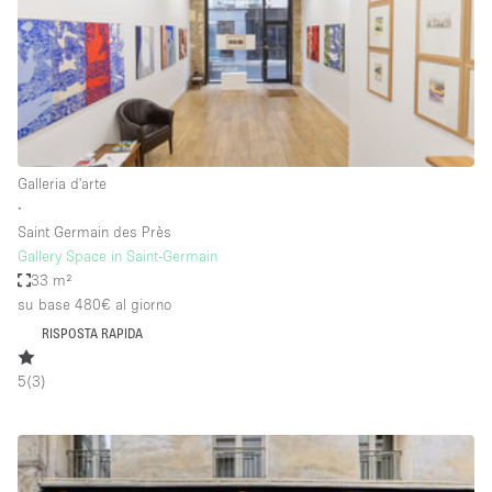
Aria condizionata
Arredamento
Ascensore
Attaccapanni
Galleria d'arte
Attrezzature da ufficio
∙
Bagni
Saint Germain des Près
Gallery Space in Saint-Germain
Bagno
33 m²
Banconi
su base 480€
al giorno
RISPOSTA RAPIDA
Bar
Camere Multiple
5
(
3
)
Camerini di prova
Concierge
Cucina