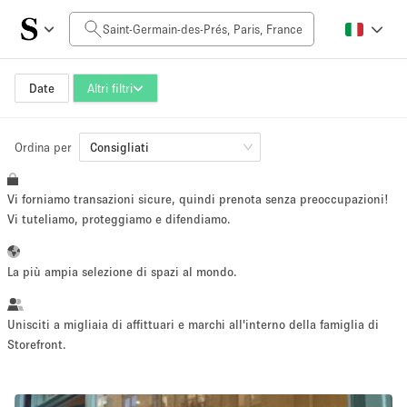
Prezzo al giorno
0€
5.000€+
Date
Altri filtri
Ordina per
Dimensioni dello spazio
Consigliati
Vi forniamo transazioni sicure, quindi prenota senza preoccupazioni!
10 m²
500+ m²
Vi tuteliamo, proteggiamo e difendiamo.
~ 13 persone
~ 650 persone
La più ampia selezione di spazi al mondo.
Tipo di progetto
Unisciti a migliaia di affittuari e marchi all'interno della famiglia di
Storefront.
Evento
Vendita
Showroom
Evento
Cibo
artistico