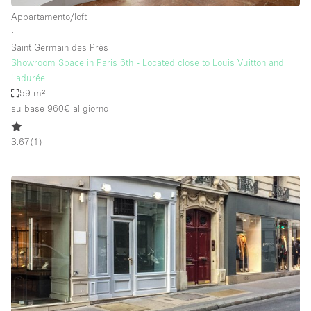
Appartamento/loft
∙
Saint Germain des Près
Showroom Space in Paris 6th - Located close to Louis Vuitton and
Ladurée
59 m²
su base 960€
al giorno
3.67
(
1
)