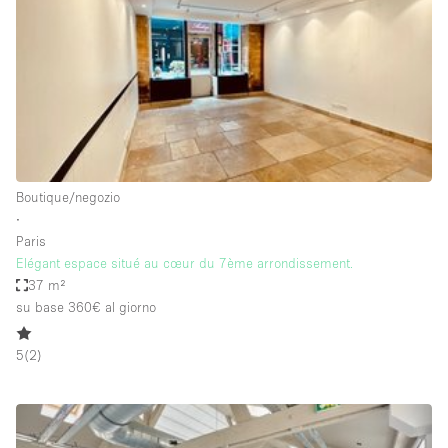
Fiera/festival
Galleria d'arte
Hall
Imbarcazione
Magazzino
Negozio in centro commerciale
Boutique/negozio
∙
Ristorante/bar/caffè
Paris
Sala conferenze
Elégant espace situé au cœur du 7ème arrondissement.
37 m²
Sala riunioni
su base 360€
al giorno
Salone
5
(
2
)
Spazio creativo
Spazio hall
Spazio per Eventi