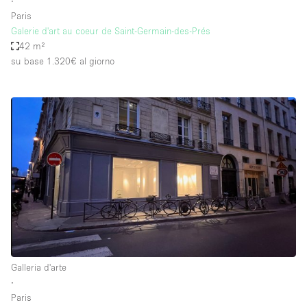
∙
Paris
Galerie d'art au coeur de Saint-Germain-des-Prés
42 m²
su base 1.320€
al giorno
Galleria d'arte
∙
Paris