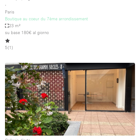
∙
Paris
Boutique au coeur du 7ème arrondissement
23 m²
su base 180€
al giorno
5
(
1
)