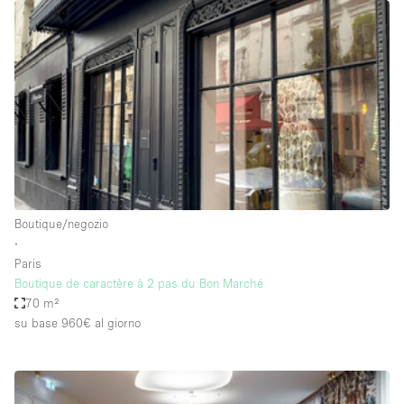
Spazio pubblicitario
Spazio unico
Stand / Bancarella
Stand / Chiosco / Stand
Studio fotografico / riprese
Terrazzo
Uffici
Boutique/negozio
Villa / Casa
∙
Paris
Boutique de caractère à 2 pas du Bon Marché
Dotazioni dello spazio
70 m²
su base 960€
al giorno
Accesso per disabili
Ampia Porta d'Ingresso
Animals Friendly