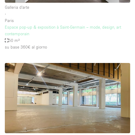
Galleria d'arte
∙
Paris
Espace pop-up & exposition à Saint-Germain – mode, design, art
contemporain
50 m²
su base 360€
al giorno