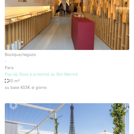
Boutique/negozio
∙
Paris
Pop-Up Store à proximité du Bon Marché
45 m²
su base 403€
al giorno