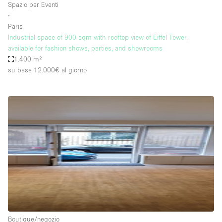
Spazio per Eventi
∙
Paris
Industrial space of 900 sqm with rooftop view of Eiffel Tower,
available for fashion shows, parties, and showrooms
1.400 m²
su base 12.000€
al giorno
Boutique/negozio