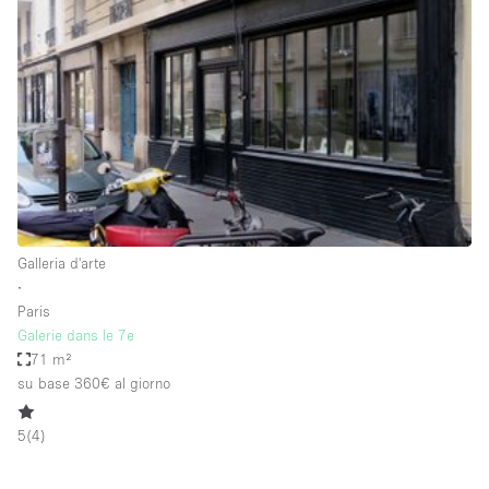
Fiera/festival
Galleria d'arte
Hall
Imbarcazione
Magazzino
Negozio in centro commerciale
Ristorante/bar/caffè
Galleria d'arte
Sala conferenze
∙
Paris
Sala riunioni
Galerie dans le 7e
Salone
71 m²
su base 360€
al giorno
Spazio creativo
Spazio hall
5
(
4
)
Spazio per Eventi