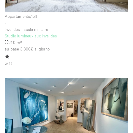
Appartamento/loft
∙
Invalides - Ecole militaire
Studio lumineux aux Invalides
210 m²
su base 3.300€
al giorno
5
(
1
)