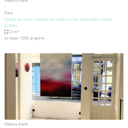
Galleria d'arte
∙
Paris
Galerie au cœur artistique du village suisse plein pieds avenue
Suffren
12 m²
su base 120€
al giorno
Galleria d'arte