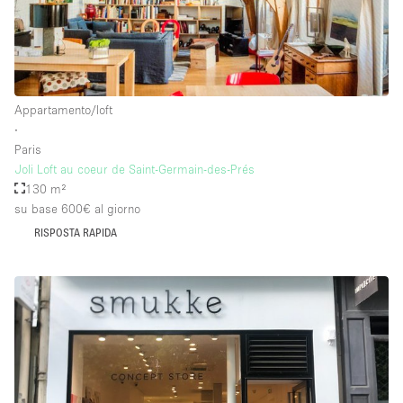
Piano/Accesso
Seminterrato
Appartamento/loft
∙
Piano terra su corte
Paris
Piano terra su strada
Joli Loft au coeur de Saint-Germain-des-Prés
130 m²
Centro commerciale
su base 600€
al giorno
Terrazza
RISPOSTA RAPIDA
Di sopra
Altro