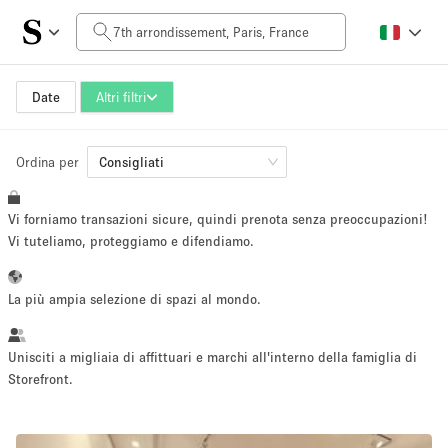
Prezzo al giorno
0€
5.000€+
Date
Altri filtri
Ordina per
Dimensioni dello spazio
Consigliati
Vi forniamo transazioni sicure, quindi prenota senza preoccupazioni!
10 m²
500+ m²
Vi tuteliamo, proteggiamo e difendiamo.
~ 13 persone
~ 650 persone
La più ampia selezione di spazi al mondo.
Tipo di progetto
Unisciti a migliaia di affittuari e marchi all'interno della famiglia di
Storefront.
Evento
Vendita
Showroom
Evento
Cibo
artistico