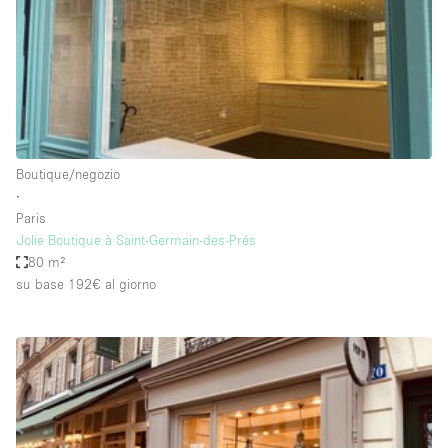
Elettricità
Esposizione di Automobili
Giardino
Illuminazione
Impianto audiovisivo
Boutique/negozio
∙
Industriale
Paris
Internet
Jolie Boutique à Saint-Germain-des-Prés
80 m²
Licenza per Liquori
su base 192€
al giorno
Livello strada
Luce Diurna
Magazzino
Parcheggio privato
Piano terra