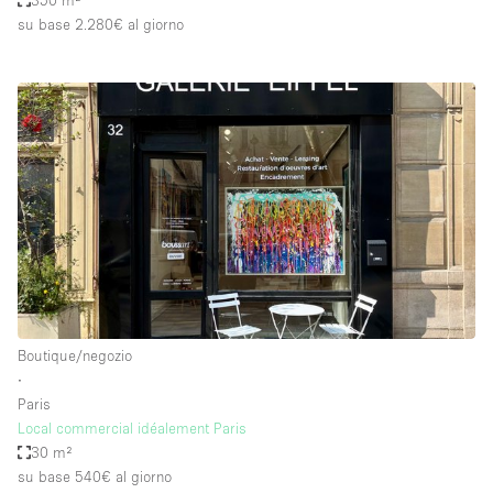
350 m²
su base 2.280€
al giorno
Boutique/negozio
∙
Paris
Local commercial idéalement Paris
30 m²
su base 540€
al giorno