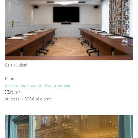
Aria condizionata
Arredamento
Ascensore
Attaccapanni
Attrezzature da ufficio
Bagni
Sala riunioni
∙
Bagno
Paris
Banconi
Salon à deux pas de l'Opéra Garnier
35 m²
Bar
su base 1.800€
al giorno
Camere Multiple
Camerini di prova
Concierge
Cucina