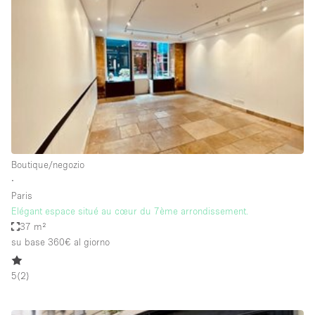
Servizio
Acquista
Conferenza
Meeting
Ufficio
fotografico
Condividi
Tipo di spazio
Acquista Condividi
Boutique/negozio
∙
Altro
Paris
Appartamento/loft
Elégant espace situé au cœur du 7ème arrondissement.
37 m²
Atelier / Laboratorio
su base 360€
al giorno
Boutique/negozio
5
(
2
)
Camion
Container