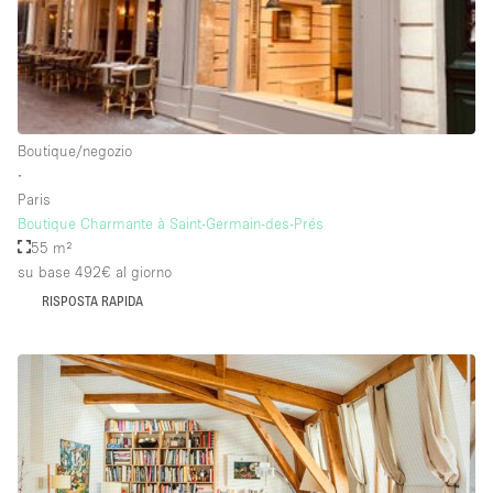
Raw
Riscaldamento
Sistema di sicurezza
Smoking Area
Boutique/negozio
∙
Soundproof
Paris
Boutique Charmante à Saint-Germain-des-Prés
Spazio living
55 m²
Stile Haussmann
su base 492€
al giorno
Terrace
RISPOSTA RAPIDA
Tetto / Terrazza
Vetrina
Vista incredibile
Water Access
Whitebox / Minimal