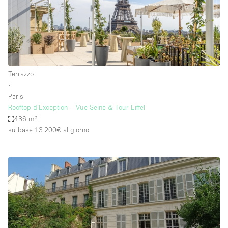
Terrazzo
∙
Paris
Rooftop d’Exception – Vue Seine & Tour Eiffel
436 m²
su base 13.200€
al giorno