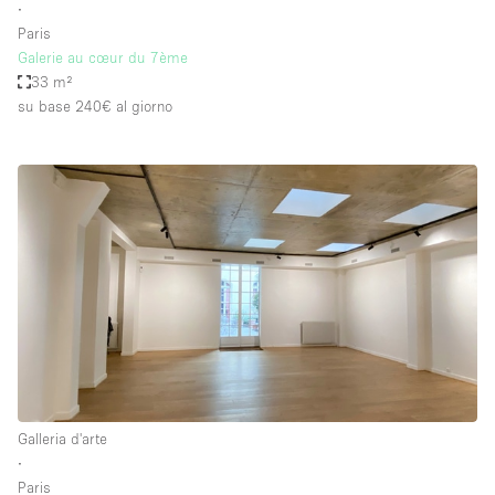
∙
Paris
Galerie au cœur du 7ème
33 m²
su base 240€
al giorno
Galleria d'arte
∙
Paris