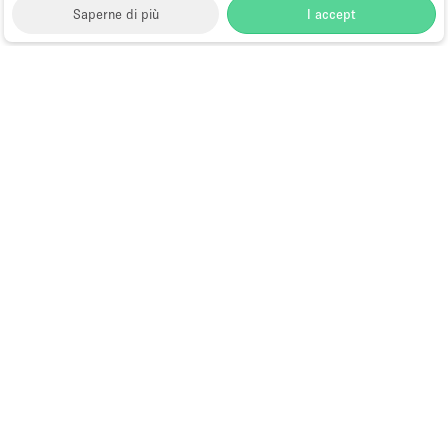
Saperne di più
I accept
Storefront
>
Affittare uno spazio ufficio
>
Spazi ufficio
flessibili a Parigi
>
Spazi ufficio flessibili a 7°
arrondissement di Parigi
Spazi Ufficio Flessibili a 7°
arrondissement di Parigi
Sfoglia per località:
Ufficio a Rue Du Bac
Choose
Tutte le località
Italiano
a
Tutti i tipi di spazi
Language
Spazi retail temporanei
Negozi pop-up
Spazi per eventi