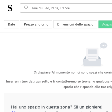
Date
Prezzo al giorno
Dimensioni dello spazio
Acquis
Tipo di spazio
Acquista Condividi
Appartamento/loft
Boutique/negozio
Container
Galleria d'arte
Imbarcazione
Ci dispiace!
Al momento non ci sono spazi che corri
Negozio in centro commerciale
Inserisci i tuoi dati qui sotto e ti contatteremo se troviamo qualco
Sala conferenze
spazio che risponde alle tue es
Salone
Spazio hall