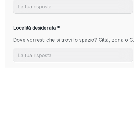
Elettricità
Giardino
Impianto audiovisivo
Internet
Livello strada
Magazzino
Piano terra
Riscaldamento
Smoking Area
Spazio living
Terrace
Vetrina
Water Access