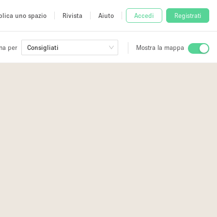
lica uno spazio
Rivista
Aiuto
Accedi
Registrati
na per
Consigliati
Mostra la mappa
io
fè