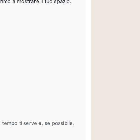
Spazio unico
Stand / Chiosco / 
Terrazzo
Villa / Casa
Ampia Porta d'Ingr
Aria condizionata
Ascensore
Attrezzature da uff
Bagno
Bar
Camerini di prova
Cucina