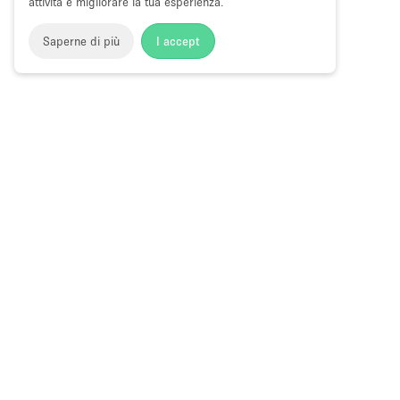
attività e migliorare la tua esperienza.
Saperne di più
I accept
Storefront
>
Affitta spazi di Shop Sharing
>
Spazi di Shop Sh
Spazi di Shop Sharing a Rue Du Bac
Choose
Tutte le local
Italiano
a
Tutti i tipi di
Language
Spazi retail
Negozi pop-
Spazi per ev