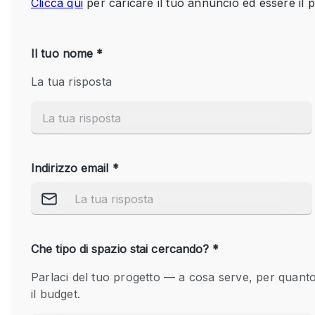
Spazio pubblicitario
Stand / Bancarella
Studio fotografico / riprese
Uffici
Dotazioni dello 
Accesso per disabili
spazio
Animals Friendly
Arredamento
Attaccapanni
Bagni
Banconi
Camere Multiple
Concierge