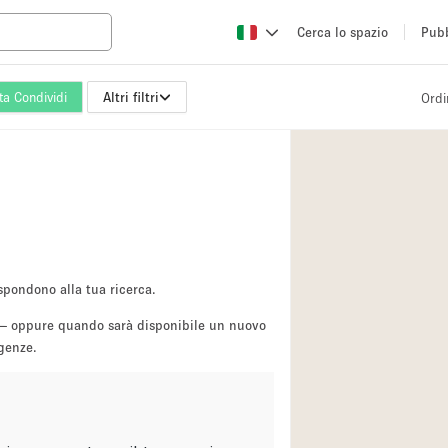
Cerca lo spazio
Pubb
ta Condividi
Altri filtri
Ordi
Altro
Atelier / Laborator
Camion
Fiera/festival
Hall
Magazzino
spondono alla tua ricerca.
Ristorante/bar/caf
sa — oppure quando sarà disponibile un nuovo
igenze.
Sala riunioni
Spazio creativo
Spazio per Eventi