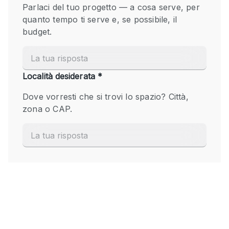
Fiera/festival
Galleria d'arte
Hall
Imbarcazione
Magazzino
Negozio in centro commerciale
Ristorante/bar/caffè
Sala conferenze
Sala riunioni
Salone
Spazio creativo
Spazio hall
Spazio per Eventi