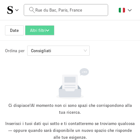
Prezzo al giorno
0€
5.000€+
Date
Altri filtri
Ordina per
Dimensioni dello spazio
Consigliati
10 m²
500+ m²
~ 13 persone
~ 650 persone
Tipo di progetto
Ci dispiace!
Al momento non ci sono spazi che corrispondono alla
tua ricerca.
Inserisci i tuoi dati qui sotto e ti contatteremo se troviamo qualcosa
Evento
— oppure quando sarà disponibile un nuovo spazio che risponde
Vendita
Showroom
Evento
Cibo
artistico
alle tue esigenze.