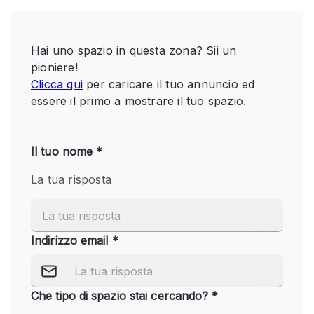
Servizio
Acquista
Conferenza
Meeting
Ufficio
fotografico
Condividi
Tipo di spazio
Acquista Condividi
Altro
Appartamento/loft
Atelier / Laboratorio
Boutique/negozio
Camion
Container