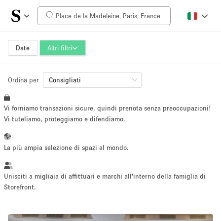
Prezzo al giorno
0€
5.000€+
Date
Altri filtri
Ordina per
Dimensioni dello spazio
Consigliati
Vi forniamo transazioni sicure, quindi prenota senza preoccupazioni!
10 m²
500+ m²
Vi tuteliamo, proteggiamo e difendiamo.
~ 13 persone
~ 650 persone
La più ampia selezione di spazi al mondo.
Tipo di progetto
Unisciti a migliaia di affittuari e marchi all'interno della famiglia di
Storefront.
Evento
Vendita
Showroom
Evento
Cibo
artistico