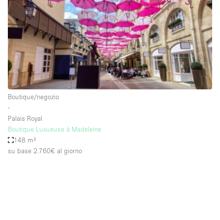
Fiera/festival
Galleria d'arte
Hall
Imbarcazione
Magazzino
Negozio in centro commerciale
Boutique/negozio
∙
Ristorante/bar/caffè
Palais Royal
Sala conferenze
Boutique Luxueuse à Madeleine
148 m²
Sala riunioni
su base 2.760€
al giorno
Salone
Spazio creativo
Spazio hall
Spazio per Eventi