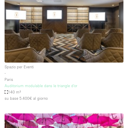
Servizio
Acquista
Conferenza
Meeting
Ufficio
fotografico
Condividi
Tipo di spazio
Acquista Condividi
Spazio per Eventi
∙
Altro
Paris
Appartamento/loft
Auditorium modulable dans le triangle d'or
140 m²
Atelier / Laboratorio
su base 5.400€
al giorno
Boutique/negozio
Camion
Container