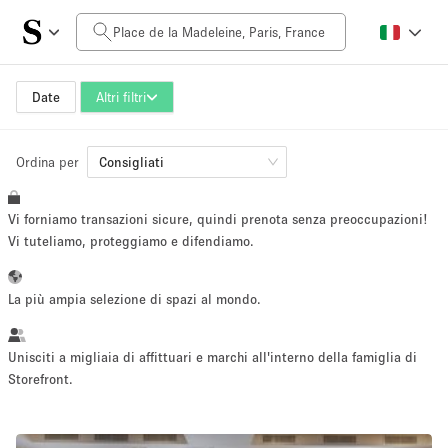
Prezzo al giorno
0€
5.000€+
Date
Altri filtri
Ordina per
Dimensioni dello spazio
Consigliati
Vi forniamo transazioni sicure, quindi prenota senza preoccupazioni!
10 m²
500+ m²
Vi tuteliamo, proteggiamo e difendiamo.
~ 13 persone
~ 650 persone
La più ampia selezione di spazi al mondo.
Tipo di progetto
Unisciti a migliaia di affittuari e marchi all'interno della famiglia di
Storefront.
Evento
Vendita
Showroom
Evento
Cibo
artistico