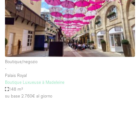
Fiera/festival
Galleria d'arte
Hall
Imbarcazione
Magazzino
Negozio in centro commerciale
Boutique/negozio
∙
Ristorante/bar/caffè
Palais Royal
Sala conferenze
Boutique Luxueuse à Madeleine
148 m²
Sala riunioni
su base 2.760€
al giorno
Salone
Spazio creativo
Spazio hall
Spazio per Eventi