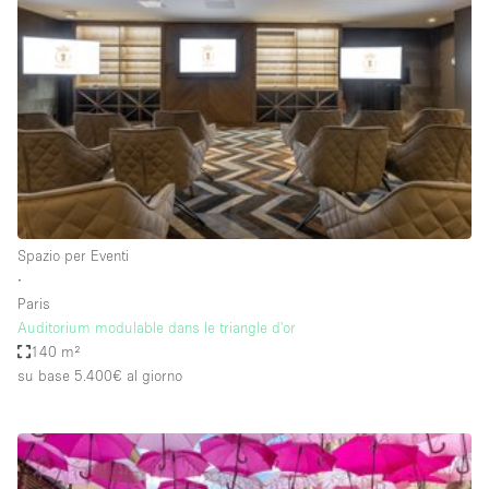
Servizio
Acquista
Conferenza
Meeting
Ufficio
fotografico
Condividi
Tipo di spazio
Acquista Condividi
Spazio per Eventi
∙
Altro
Paris
Appartamento/loft
Auditorium modulable dans le triangle d'or
140 m²
Atelier / Laboratorio
su base 5.400€
al giorno
Boutique/negozio
Camion
Container