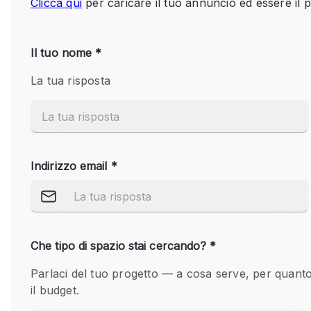
Spazio pubblicitario
Stand / Bancarella
Studio fotografico / riprese
Uffici
Dotazioni dello 
Accesso per disabili
spazio
Animals Friendly
Arredamento
Attaccapanni
Bagni
Banconi
Camere Multiple
Concierge