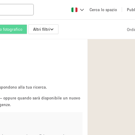
Cerca lo spazio
Pubb
io fotografico
Altri filtri
Ordi
Altro
Atelier / Laborator
Camion
Fiera/festival
Hall
Magazzino
spondono alla tua ricerca.
Ristorante/bar/caf
sa — oppure quando sarà disponibile un nuovo
igenze.
Sala riunioni
Spazio creativo
Spazio per Eventi