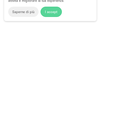
attività e migliorare la tua esperienza.
Saperne di più
I accept
Storefront
>
Spazio Foto e Video Shooting
>
Foto e Video Sh
Spazi per Foto e Video a Pescara
Choose
Tutte le local
Italiano
a
Tutti i tipi di
Language
Spazi retail
Negozi pop-
Spazi per ev