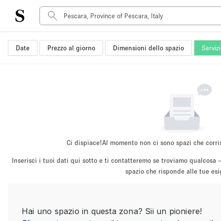
Date
Prezzo al giorno
Dimensioni dello spazio
Serviz
Tipo di spazio
Acquista Condividi
Appartamento/loft
Boutique/negozio
Container
Galleria d'arte
Imbarcazione
Ci dispiace!
Al momento non ci sono spazi che corri
Negozio in centro commerciale
Inserisci i tuoi dati qui sotto e ti contatteremo se troviamo qualco
Sala conferenze
spazio che risponde alle tue es
Salone
Spazio hall