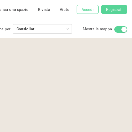
lica uno spazio
Rivista
Aiuto
Accedi
Registrati
na per
Consigliati
Mostra la mappa
io
fè