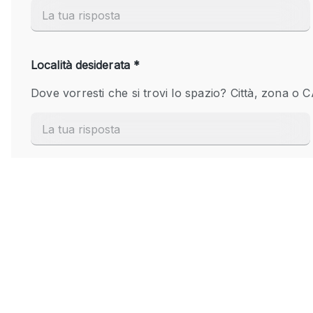
Elettricità
Giardino
Impianto audiovisivo
Internet
Livello strada
Magazzino
Piano terra
Riscaldamento
Smoking Area
Spazio living
Terrace
Vetrina
Water Access