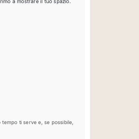
Spazio unico
Stand / Chiosco / 
Terrazzo
Villa / Casa
Ampia Porta d'Ingr
Aria condizionata
Ascensore
Attrezzature da uff
Bagno
Bar
Camerini di prova
Cucina