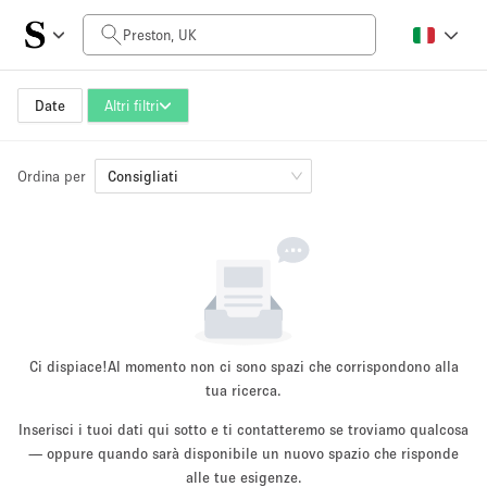
Prezzo al giorno
£0
£5,000+
Date
Altri filtri
Ordina per
Dimensioni dello spazio
Consigliati
100 sq ft
5000+ sq ft
~ 13 persone
~ 650 persone
Tipo di progetto
Ci dispiace!
Al momento non ci sono spazi che corrispondono alla
tua ricerca.
Inserisci i tuoi dati qui sotto e ti contatteremo se troviamo qualcosa
Evento
— oppure quando sarà disponibile un nuovo spazio che risponde
Vendita
Showroom
Evento
Cibo
artistico
alle tue esigenze.