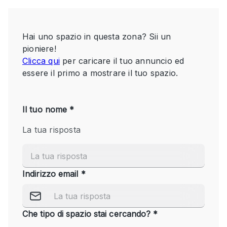
Servizio
Acquista
Conferenza
Meeting
Ufficio
fotografico
Condividi
Tipo di spazio
Acquista Condividi
Altro
Appartamento/loft
Atelier / Laboratorio
Boutique/negozio
Camion
Container