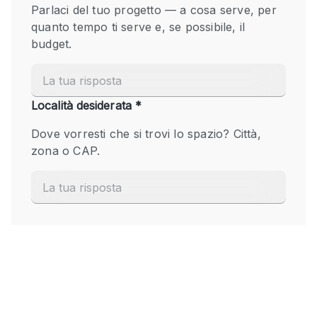
Fiera/festival
Galleria d'arte
Hall
Imbarcazione
Magazzino
Negozio in centro commerciale
Ristorante/bar/caffè
Sala conferenze
Sala riunioni
Salone
Spazio creativo
Spazio hall
Spazio per Eventi