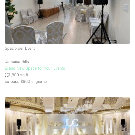
Spazio pubblicitario
Spazio unico
Stand / Bancarella
Stand / Chiosco / Stand
Studio fotografico / riprese
Spazio per Eventi
∙
Terrazzo
Jamaica Hills
Uffici
Brand New Space for Your Events
1,500 sq ft
Villa / Casa
su base $960
al giorno
Dotazioni dello spazio
Accesso per disabili
Ampia Porta d'Ingresso
Animals Friendly