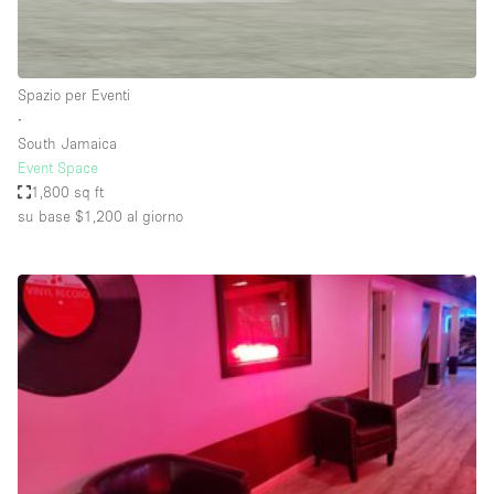
Elettricità
Esposizione di Automobili
Spazio per Eventi
Giardino
∙
South Jamaica
Illuminazione
Event Space
Impianto audiovisivo
1,800 sq ft
su base $1,200
al giorno
Industriale
Internet
Licenza per Liquori
Livello strada
Luce Diurna
Magazzino
Parcheggio privato
Piano terra