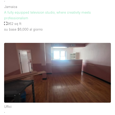
∙
Jamaica
A fully equipped television studio, where creativity meets
professionalism
962 sq ft
su base $6,000
al giorno
Uffici
∙