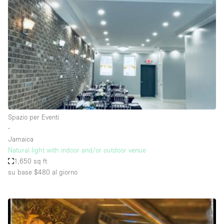
Servizio
Acquista
Conferenza
Meeting
Ufficio
fotografico
Condividi
Tipo di spazio
Acquista Condividi
Spazio per Eventi
∙
Altro
Jamaica
Appartamento/loft
Natural light with indoor and/or outdoor venue
1,650 sq ft
Atelier / Laboratorio
su base $480
al giorno
Boutique/negozio
Camion
Container