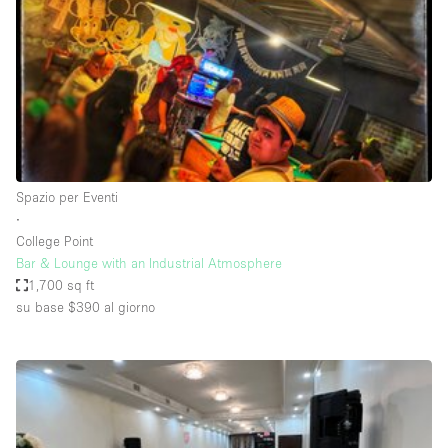
Fiera/festival
Galleria d'arte
Hall
Imbarcazione
Magazzino
Negozio in centro commerciale
Spazio per Eventi
∙
Ristorante/bar/caffè
College Point
Sala conferenze
Bar & Lounge with an Industrial Atmosphere
1,700 sq ft
Sala riunioni
su base $390
al giorno
Salone
Spazio creativo
Spazio hall
Spazio per Eventi