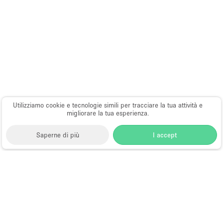
Utilizziamo cookie e tecnologie simili per tracciare la tua attività e
migliorare la tua esperienza.
Saperne di più
I accept
Storefront
>
Affitta una galleria d'arte
>
Gallerie d'Arte
e Spazi Espositivi a Queens
Gallerie d'Arte in Affitto a Queens