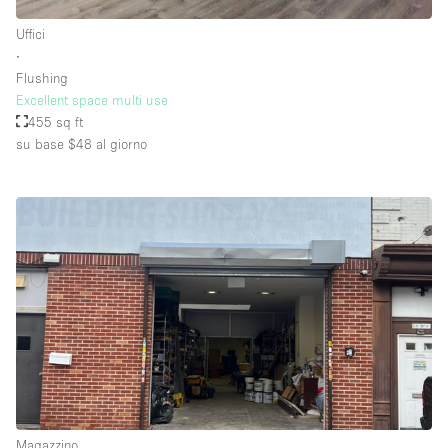
Uffici
∙
Piano/Accesso
Flushing
Excellent space multi use
Seminterrato
455 sq ft
su base $48
al giorno
Piano terra su corte
Piano terra su strada
Centro commerciale
Terrazza
Di sopra
Altro
Magazzino