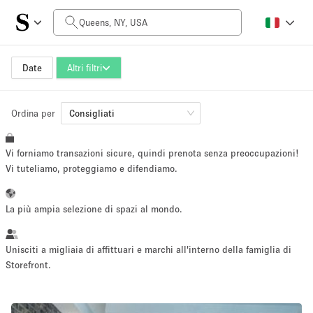
Prezzo al giorno
$0
$5,000+
Date
Altri filtri
Ordina per
Dimensioni dello spazio
Consigliati
Vi forniamo transazioni sicure, quindi prenota senza preoccupazioni!
100 sq ft
5000+ sq ft
Vi tuteliamo, proteggiamo e difendiamo.
~ 13 persone
~ 650 persone
La più ampia selezione di spazi al mondo.
Tipo di progetto
Unisciti a migliaia di affittuari e marchi all'interno della famiglia di
Storefront.
Evento
Vendita
Showroom
Evento
Cibo
artistico