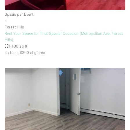
Raw
Spazio per Eventi
Riscaldamento
∙
Forest Hills
Sistema di sicurezza
Rent Your Space for That Special Occasion (Metropolitan Ave. Forest
Smoking Area
Hills)
1,100 sq ft
Soundproof
su base $360
al giorno
Spazio living
Stile Haussmann
Terrace
Tetto / Terrazza
Vetrina
Vista incredibile
Water Access
Whitebox / Minimal