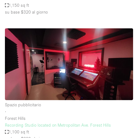
1,150 sq ft
su base $320
al giorno
Spazio pubblicitario
∙
Forest Hills
Recording Studio located on Metropolitan Ave. Forest Hills
1,100 sq ft