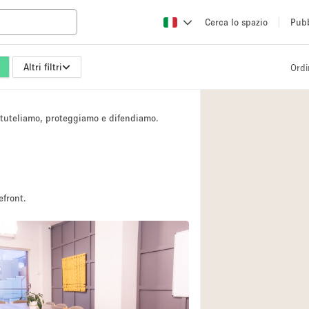
Cerca lo spazio
Pubb
Altri filtri
Ordi
Altro
Atelier / Laborator
i tuteliamo, proteggiamo e difendiamo.
Camion
Fiera/festival
Hall
Magazzino
efront.
Ristorante/bar/caf
Sala riunioni
Spazio creativo
Spazio per Eventi