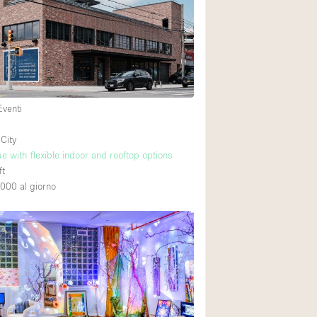
Esposizione di Aut
Illuminazione
Industriale
Licenza per Liquori
Eventi
Luce Diurna
Parcheggio privato
City
e with flexible indoor and rooftop options
Raw
ft
Sistema di sicurez
,000
al giorno
Soundproof
Stile Haussmann
Tetto / Terrazza
Vista incredibile
Whitebox / Minima