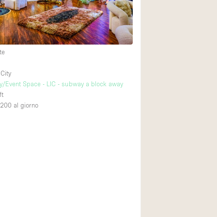
Piano terra su cort
Centro commercial
te
Di sopra
City
y/Event Space - LIC - subway a block away
ft
,200
al giorno