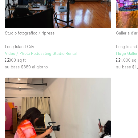
Piano/Accesso
Seminterrato
Piano terra su strada
Studio fotografico / riprese
Galleria d'ar
∙
∙
Terrazza
Long Island City
Long Island 
Altro
Video / Photo Podcasting Studio Rental
Huge Galler
800 sq ft
1,000 sq 
su base $360
al giorno
su base $1