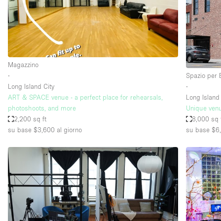
Elettricità
Giardino
Impianto audiovisivo
Internet
Magazzino
∙
Spazio per 
Livello strada
Long Island City
∙
Magazzino
ART & SPACE venue - a perfect place for rehearsals,
Long Island 
photoshoots, and more
Unique venu
Piano terra
2,200 sq ft
8,000 sq 
Riscaldamento
su base $3,600
al giorno
su base $6
Smoking Area
Spazio living
Terrace
Vetrina
Water Access