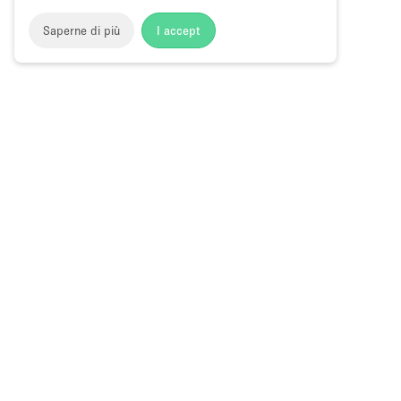
Saperne di più
I accept
Storefront
>
Affittare uno spazio ufficio
>
Spazi ufficio flessi
Spazi Ufficio Flessibili a Long Island Cit
Choose
Tutte le local
Italiano
a
Tutti i tipi di
Language
Spazi retail
Negozi pop-
Spazi per ev