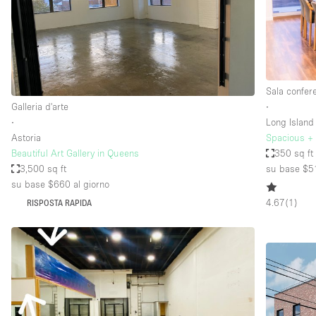
Spazio pubblicitario
Stand / Bancarella
Studio fotografico / riprese
Uffici
Sala confer
Galleria d'arte
∙
∙
Long Island 
Dotazioni dello 
Accesso per disabili
Astoria
Spacious +
spazio
Beautiful Art Gallery in Queens
350 sq ft
Animals Friendly
3,500 sq ft
su base $5
Arredamento
su base $660
al giorno
4.67
(
1
)
RISPOSTA RAPIDA
Attaccapanni
Bagni
Banconi
Camere Multiple
Concierge