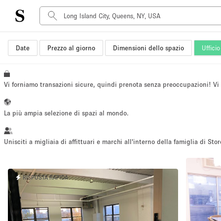
Date
Prezzo al giorno
Dimensioni dello spazio
Ufficio
Tipo di spazio
Acquista Condividi
Appartamento/loft
Vi forniamo transazioni sicure, quindi prenota senza preoccupazioni! V
Boutique/negozio
Container
La più ampia selezione di spazi al mondo.
Galleria d'arte
Imbarcazione
Unisciti a migliaia di affittuari e marchi all'interno della famiglia di Stor
Negozio in centro commerciale
Sala conferenze
RISPOSTA RAPIDA
Salone
Spazio hall