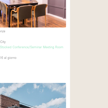
Spazio unico
Stand / Chiosco / 
Terrazzo
Villa / Casa
enze
City
Ampia Porta d'Ingr
 Stocked Conference/Seminar Meeting Room
Aria condizionata
16
al giorno
Ascensore
Attrezzature da uff
Bagno
Bar
Camerini di prova
Cucina