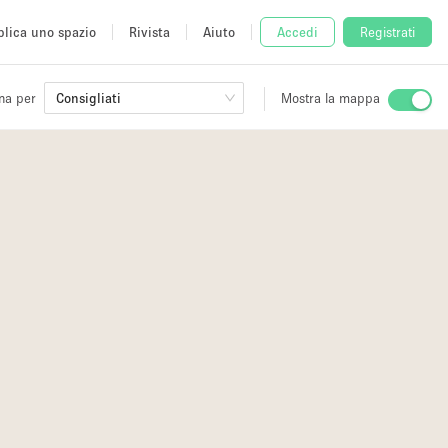
lica uno spazio
Rivista
Aiuto
Accedi
Registrati
na per
Consigliati
Mostra la mappa
io
fè
2