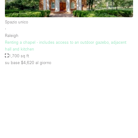
Raw
Riscaldamento
Spazio unico
∙
Sistema di sicurezza
Raleigh
Smoking Area
Renting a chapel - includes access to an outdoor gazebo, adjacent
hall and kitchen
Soundproof
1,700 sq ft
su base $4,620
al giorno
Spazio living
Stile Haussmann
Terrace
Tetto / Terrazza
Vetrina
Vista incredibile
Water Access
Whitebox / Minimal