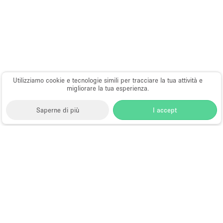
Utilizziamo cookie e tecnologie simili per tracciare la tua attività e
migliorare la tua esperienza.
Saperne di più
I accept
Storefront
>
Affitta una galleria d'arte
>
Gallerie d'Arte
e Spazi Espositivi a Raleigh
Gallerie d'Arte in Affitto a Raleigh
Quali sono le posizioni più