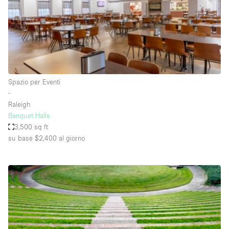
Spazio pubblicitario
Spazio unico
Stand / Bancarella
Stand / Chiosco / Stand
Studio fotografico / riprese
Spazio per Eventi
∙
Terrazzo
Raleigh
Uffici
Banquet Halls
3,500 sq ft
Villa / Casa
su base $2,400
al giorno
Dotazioni dello spazio
Accesso per disabili
Ampia Porta d'Ingresso
Animals Friendly