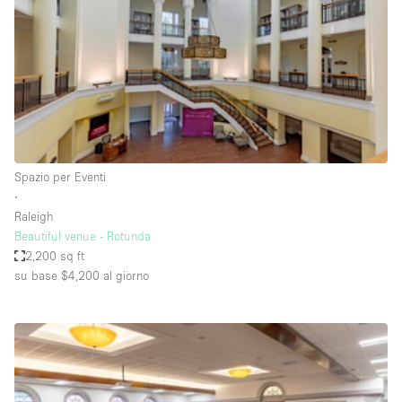
Fiera/festival
Galleria d'arte
Hall
Imbarcazione
Magazzino
Negozio in centro commerciale
Spazio per Eventi
∙
Ristorante/bar/caffè
Raleigh
Sala conferenze
Beautiful venue - Rotunda
2,200 sq ft
Sala riunioni
su base $4,200
al giorno
Salone
Spazio creativo
Spazio hall
Spazio per Eventi