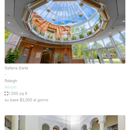
Servizio
Acquista
Conferenza
Meeting
Ufficio
fotografico
Condividi
Tipo di spazio
Acquista Condividi
Galleria d'arte
∙
Altro
Raleigh
Appartamento/loft
Atrium
1,500 sq ft
Atelier / Laboratorio
su base $3,300
al giorno
Boutique/negozio
Camion
Container