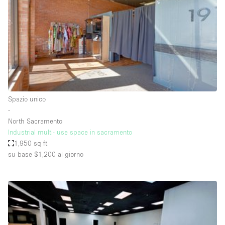
Fiera/festival
Galleria d'arte
Hall
Imbarcazione
Magazzino
Negozio in centro commerciale
Spazio unico
∙
Ristorante/bar/caffè
North Sacramento
Sala conferenze
Industrial multi- use space in sacramento
1,950 sq ft
Sala riunioni
su base $1,200
al giorno
Salone
Spazio creativo
Spazio hall
Spazio per Eventi