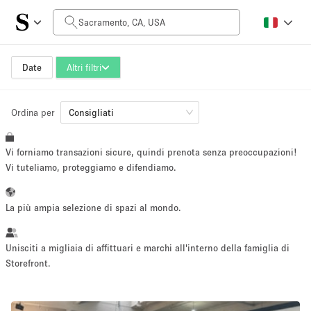
Prezzo al giorno
$0
$5,000+
Date
Altri filtri
Ordina per
Dimensioni dello spazio
Consigliati
Vi forniamo transazioni sicure, quindi prenota senza preoccupazioni!
100 sq ft
5000+ sq ft
Vi tuteliamo, proteggiamo e difendiamo.
~ 13 persone
~ 650 persone
La più ampia selezione di spazi al mondo.
Tipo di progetto
Unisciti a migliaia di affittuari e marchi all'interno della famiglia di
Storefront.
Evento
Vendita
Showroom
Evento
Cibo
artistico