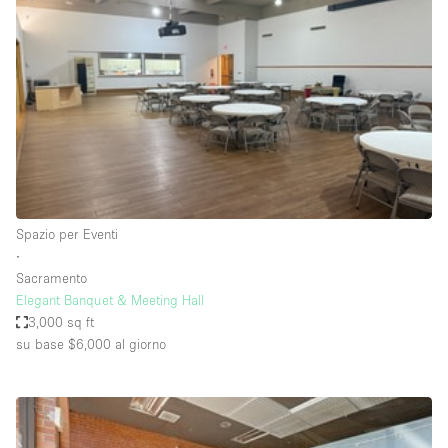
Servizio
Acquista
Conferenza
Meeting
Ufficio
fotografico
Condividi
Tipo di spazio
Acquista Condividi
Spazio per Eventi
∙
Altro
Sacramento
Appartamento/loft
Elegant Banquet & Meeting Hall
3,000 sq ft
Atelier / Laboratorio
su base $6,000
al giorno
Boutique/negozio
Camion
Container