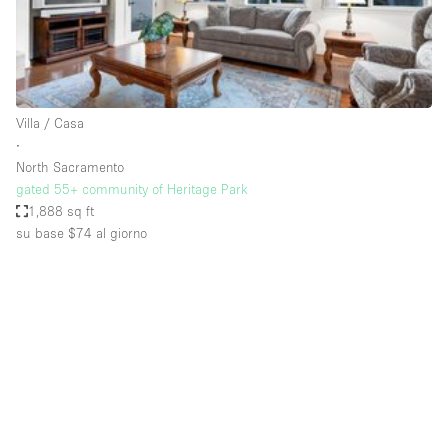
Aria condizionata
Arredamento
Ascensore
Villa / Casa
Attaccapanni
∙
North Sacramento
Attrezzature da ufficio
gated 55+ community of Heritage Park
Bagni
1,888 sq ft
su base $74
al giorno
Bagno
Banconi
Bar
Camere Multiple
Camerini di prova
Concierge
Cucina