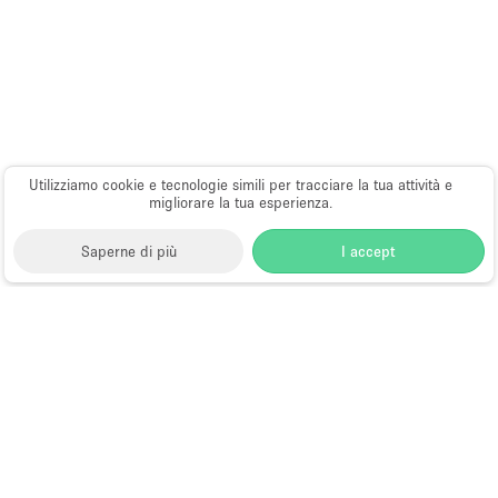
Utilizziamo cookie e tecnologie simili per tracciare la tua attività e
migliorare la tua esperienza.
Saperne di più
I accept
Storefront
>
Affitta un ristorante o un bar pop-up
>
Ristoranti e bar pop-up a Sacramento
Ristoranti e Bar Pop-Up a
Sacramento