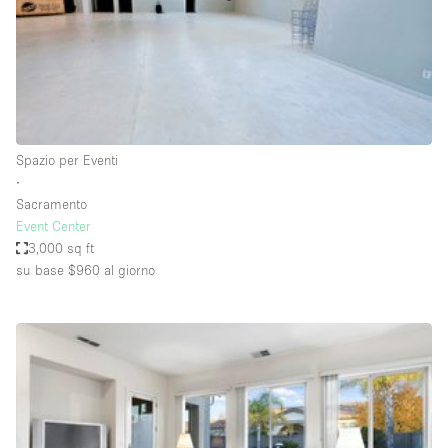
Spazio pubblicitario
Spazio unico
Stand / Bancarella
Stand / Chiosco / Stand
Studio fotografico / riprese
Spazio per Eventi
∙
Terrazzo
Sacramento
Uffici
Event Center
3,000 sq ft
Villa / Casa
su base $960
al giorno
Dotazioni dello spazio
Accesso per disabili
Ampia Porta d'Ingresso
Animals Friendly