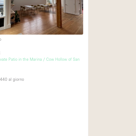
Spazio unico
Stand / Chiosco / 
Terrazzo
Villa / Casa
o
t
Ampia Porta d'Ingr
ivate Patio in the Marina / Cow Hollow of San
Aria condizionata
Ascensore
,440
al giorno
Attrezzature da uff
Bagno
Bar
Camerini di prova
Cucina