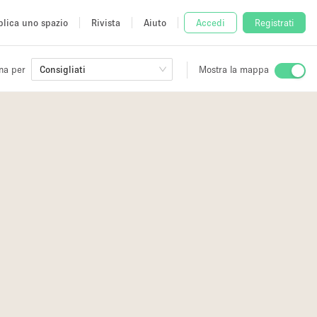
lica uno spazio
Rivista
Aiuto
Accedi
Registrati
na per
Consigliati
Mostra la mappa
io
fè