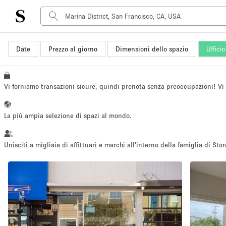
Date
Prezzo al giorno
Dimensioni dello spazio
Ufficio
Tipo di spazio
Acquista Condividi
Appartamento/loft
Vi forniamo transazioni sicure, quindi prenota senza preoccupazioni! V
Boutique/negozio
Container
La più ampia selezione di spazi al mondo.
Galleria d'arte
Imbarcazione
Unisciti a migliaia di affittuari e marchi all'interno della famiglia di Stor
Negozio in centro commerciale
Sala conferenze
Salone
Spazio hall