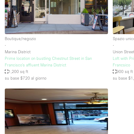
Spazio pubblicitario
Stand / Bancarella
Studio fotografico / riprese
Uffici
Boutique/negozio
Spazio unic
∙
∙
Marina District
Union Stree
Dotazioni dello 
Accesso per disabili
Prime location on bustling Chestnut Street in San
Loft with Pr
spazio
Francisco's affluent Marina District
Francsico
Animals Friendly
1,200 sq ft
900 sq ft
Arredamento
su base $720
al giorno
su base $1
Attaccapanni
Bagni
Banconi
Camere Multiple
Concierge