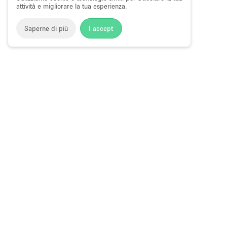
attività e migliorare la tua esperienza.
Saperne di più
I accept
Storefront
>
Affittare uno spazio ufficio
>
Spazi ufficio flessi
Spazi Ufficio Flessibili a Marina District
Choose
Tutte le local
Italiano
a
Tutti i tipi di
Language
Spazi retail
Negozi pop-
Spazi per ev