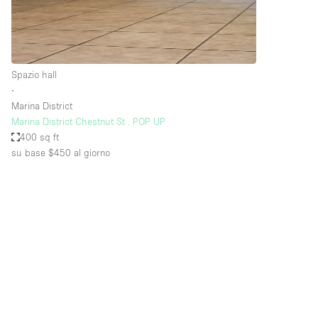
Elettricità
Giardino
Impianto audiovisivo
Spazio hall
Internet
∙
Marina District
Livello strada
Marina District Chestnut St . POP UP
Magazzino
400 sq ft
su base $450
al giorno
Piano terra
Riscaldamento
Smoking Area
Spazio living
Terrace
Vetrina
Water Access