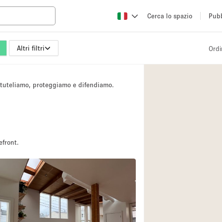
Cerca lo spazio
Pubb
Altri filtri
Ordi
Altro
Atelier / Laborator
i tuteliamo, proteggiamo e difendiamo.
Camion
Fiera/festival
Hall
Magazzino
efront.
Ristorante/bar/caf
Sala riunioni
Spazio creativo
Spazio per Eventi