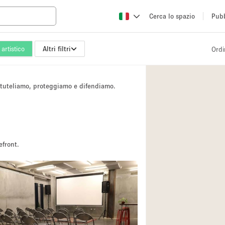
Cerca lo spazio
Pubb
artistico
Altri filtri
Ordi
Altro
Atelier / Laborator
i tuteliamo, proteggiamo e difendiamo.
Camion
Fiera/festival
Hall
Magazzino
efront.
Ristorante/bar/caf
Sala riunioni
Spazio creativo
Spazio per Eventi