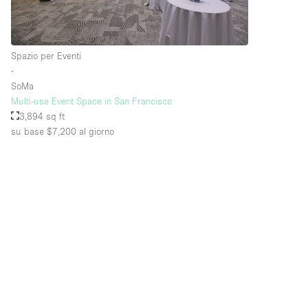
Piano/Accesso
Seminterrato
Spazio per Eventi
Piano terra su strada
∙
SoMa
Terrazza
Multi-use Event Space in San Francisco
3,894 sq ft
Altro
su base $7,200
al giorno