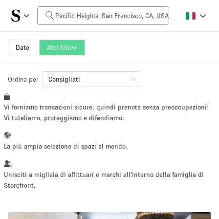
Prezzo al giorno
$0
$5,000+
Date
Altri filtri
Ordina per
Dimensioni dello spazio
Consigliati
Vi forniamo transazioni sicure, quindi prenota senza preoccupazioni!
100 sq ft
5000+ sq ft
Vi tuteliamo, proteggiamo e difendiamo.
~ 13 persone
~ 650 persone
La più ampia selezione di spazi al mondo.
Tipo di progetto
Unisciti a migliaia di affittuari e marchi all'interno della famiglia di
Storefront.
Evento
Vendita
Showroom
Evento
Cibo
artistico