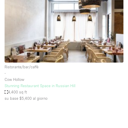
Servizio
Acquista
Conferenza
Meeting
Ufficio
fotografico
Condividi
Tipo di spazio
Acquista Condividi
Ristorante/bar/caffè
∙
Altro
Cow Hollow
Appartamento/loft
Stunning Restaurant Space in Russian Hill
4,400 sq ft
Atelier / Laboratorio
su base $5,400
al giorno
Boutique/negozio
Camion
Container