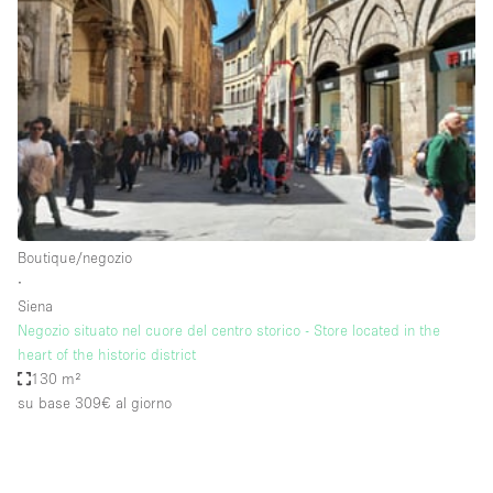
Servizio
Acquista
Conferenza
Meeting
Ufficio
fotografico
Condividi
Tipo di spazio
Acquista Condividi
Boutique/negozio
∙
Altro
Siena
Appartamento/loft
Negozio situato nel cuore del centro storico - Store located in the
heart of the historic district
Atelier / Laboratorio
130 m²
Boutique/negozio
su base 309€
al giorno
Camion
Container