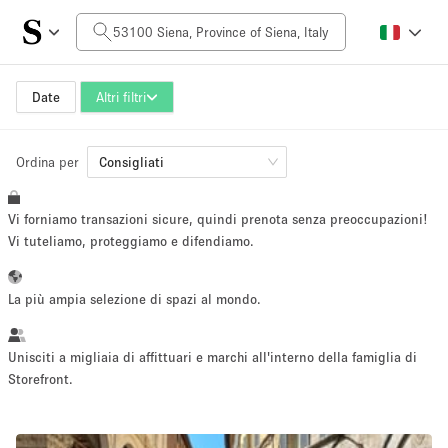
Prezzo al giorno
0€
5.000€+
Date
Altri filtri
Ordina per
Dimensioni dello spazio
Consigliati
Vi forniamo transazioni sicure, quindi prenota senza preoccupazioni!
10 m²
500+ m²
Vi tuteliamo, proteggiamo e difendiamo.
~ 13 persone
~ 650 persone
La più ampia selezione di spazi al mondo.
Tipo di progetto
Unisciti a migliaia di affittuari e marchi all'interno della famiglia di
Storefront.
Evento
Vendita
Showroom
Evento
Cibo
artistico