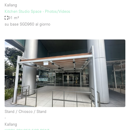
Kallang
Kitchen Studio Space - Photos/Videos
91 m²
su base SGD960
al giorno
Stand / Chiosco / Stand
∙
Kallang