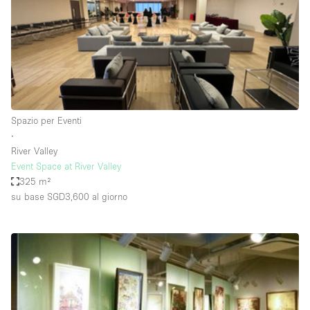
Elettricità
Esposizione di Automobili
Giardino
Illuminazione
Impianto audiovisivo
Spazio per Eventi
∙
Industriale
River Valley
Internet
Event Space at River Valley
325 m²
Licenza per Liquori
su base SGD3,600
al giorno
Livello strada
Luce Diurna
Magazzino
Parcheggio privato
Piano terra