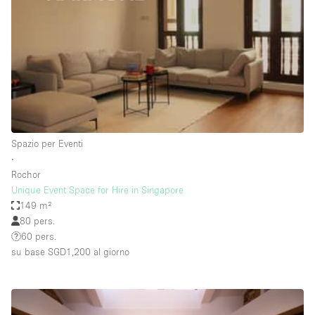
Spazio pubblicitario
Spazio unico
Stand / Bancarella
Stand / Chiosco / Stand
Studio fotografico / riprese
Terrazzo
Spazio per Eventi
Uffici
∙
Rochor
Villa / Casa
Unique Event Space for Hire in Singapore
149 m²
80 pers.
Dotazioni dello spazio
60 pers.
su base SGD1,200
al giorno
Accesso per disabili
Ampia Porta d'Ingresso
Animals Friendly