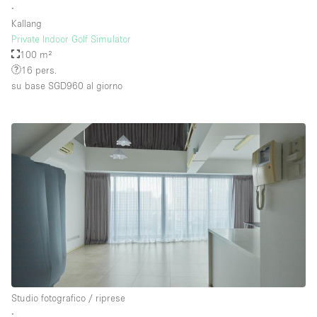
∙
Kallang
Private Indoor Golf Simulator
100 m²
16 pers.
su base SGD960
al giorno
Studio fotografico / riprese
∙