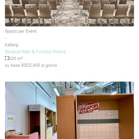
Piano/Accesso
Spazio per Eventi
Seminterrato
∙
Kallang
Piano terra su corte
Banquet Halls & Function Rooms
Piano terra su strada
620 m²
su base SGD2,400
al giorno
Centro commerciale
Terrazza
Di sopra
Altro