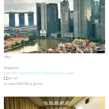
Servizio
Acquista
Conferenza
Meeting
Ufficio
fotografico
Condividi
Tipo di spazio
Acquista Condividi
Uffici
∙
Altro
Singapore
Appartamento/loft
High floor fully fitted prime office space for lease
247 m²
Atelier / Laboratorio
su base SGD798
al giorno
Boutique/negozio
Camion
Container