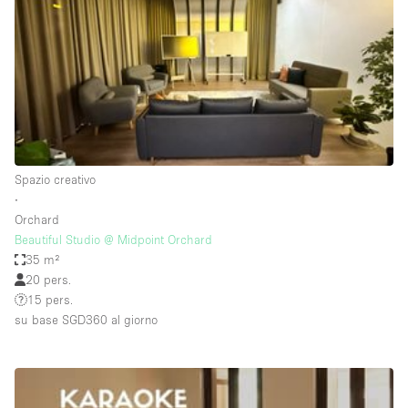
Fiera/festival
Galleria d'arte
Hall
Imbarcazione
Magazzino
Negozio in centro commerciale
Spazio creativo
∙
Ristorante/bar/caffè
Orchard
Sala conferenze
Beautiful Studio @ Midpoint Orchard
35 m²
Sala riunioni
20 pers.
Salone
15 pers.
su base SGD360
al giorno
Spazio creativo
Spazio hall
Spazio per Eventi