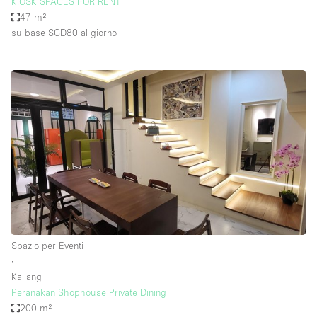
KIOSK SPACES FOR RENT
47 m²
su base SGD80
al giorno
Spazio per Eventi
∙
Kallang
Peranakan Shophouse Private Dining
200 m²