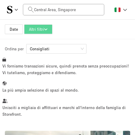
Prezzo al giorno
SGD0
SGD5,000+
Date
Altri filtri
Ordina per
Dimensioni dello spazio
Consigliati
Vi forniamo transazioni sicure, quindi prenota senza preoccupazioni!
10 m²
500+ m²
Vi tuteliamo, proteggiamo e difendiamo.
~ 13 persone
~ 650 persone
La più ampia selezione di spazi al mondo.
Tipo di progetto
Unisciti a migliaia di affittuari e marchi all'interno della famiglia di
Storefront.
Evento
Vendita
Showroom
Evento
Cibo
artistico