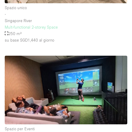
Spazio unico
∙
Singapore River
Mult-functional 2-storey Space
250 m²
su base SGD1,440
al giorno
Spazio per Eventi