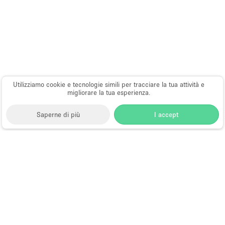
Utilizziamo cookie e tecnologie simili per tracciare la tua attività e
migliorare la tua esperienza.
Saperne di più
I accept
Storefront
>
Affittare uno spazio ufficio
>
Spazi ufficio
flessibili a Singapore
>
Spazi ufficio flessibili a CBD,
Singapore
Spazi Ufficio Flessibili a CBD,
Singapore