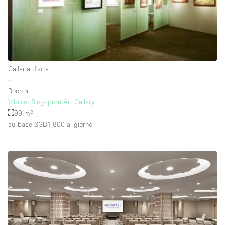
Raw
Riscaldamento
Sistema di sicurezza
Smoking Area
Galleria d'arte
∙
Soundproof
Rochor
Vibrant Singapore Art Gallery
Spazio living
99 m²
Stile Haussmann
su base SGD1,800
al giorno
Terrace
Tetto / Terrazza
Vetrina
Vista incredibile
Water Access
Whitebox / Minimal