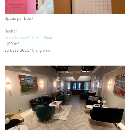
Spazio per Eventi
∙
Rochor
Event Space @ Tekka Place
90 m²
su base SGD240
al giorno