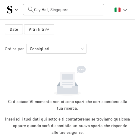
Prezzo al giorno
SGD0
SGD5,000+
Date
Altri filtri
Ordina per
Dimensioni dello spazio
Consigliati
10 m²
500+ m²
~ 13 persone
~ 650 persone
Tipo di progetto
Ci dispiace!
Al momento non ci sono spazi che corrispondono alla
tua ricerca.
Inserisci i tuoi dati qui sotto e ti contatteremo se troviamo qualcosa
Evento
— oppure quando sarà disponibile un nuovo spazio che risponde
Vendita
Showroom
Evento
Cibo
artistico
alle tue esigenze.