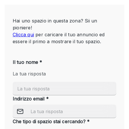
Servizio
Acquista
Conferenza
Meeting
Ufficio
fotografico
Condividi
Tipo di spazio
Acquista Condividi
Altro
Appartamento/loft
Atelier / Laboratorio
Boutique/negozio
Camion
Container