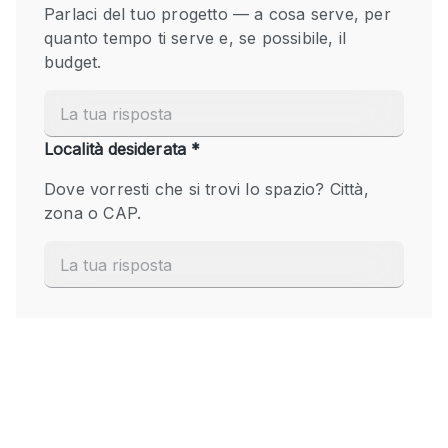
Fiera/festival
Galleria d'arte
Hall
Imbarcazione
Magazzino
Negozio in centro commerciale
Ristorante/bar/caffè
Sala conferenze
Sala riunioni
Salone
Spazio creativo
Spazio hall
Spazio per Eventi