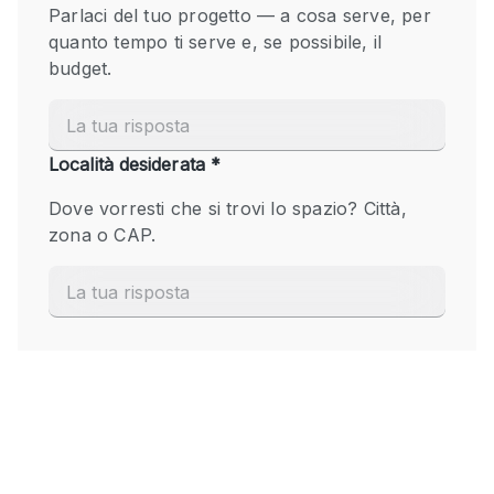
Fiera/festival
Galleria d'arte
Hall
Imbarcazione
Magazzino
Negozio in centro commerciale
Ristorante/bar/caffè
Sala conferenze
Sala riunioni
Salone
Spazio creativo
Spazio hall
Spazio per Eventi