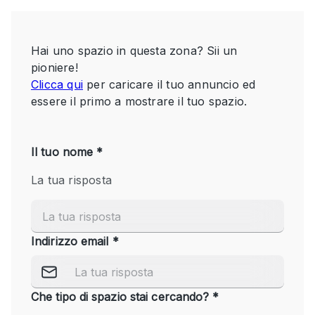
Servizio
Acquista
Conferenza
Meeting
Ufficio
fotografico
Condividi
Tipo di spazio
Acquista Condividi
Altro
Appartamento/loft
Atelier / Laboratorio
Boutique/negozio
Camion
Container