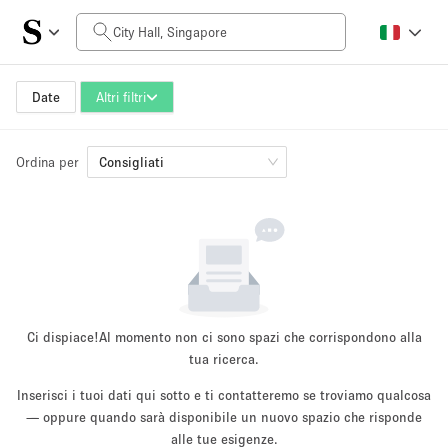
Prezzo al giorno
SGD0
SGD5,000+
Date
Altri filtri
Ordina per
Dimensioni dello spazio
Consigliati
10 m²
500+ m²
~ 13 persone
~ 650 persone
Tipo di progetto
Ci dispiace!
Al momento non ci sono spazi che corrispondono alla
tua ricerca.
Inserisci i tuoi dati qui sotto e ti contatteremo se troviamo qualcosa
Evento
— oppure quando sarà disponibile un nuovo spazio che risponde
Vendita
Showroom
Evento
Cibo
artistico
alle tue esigenze.