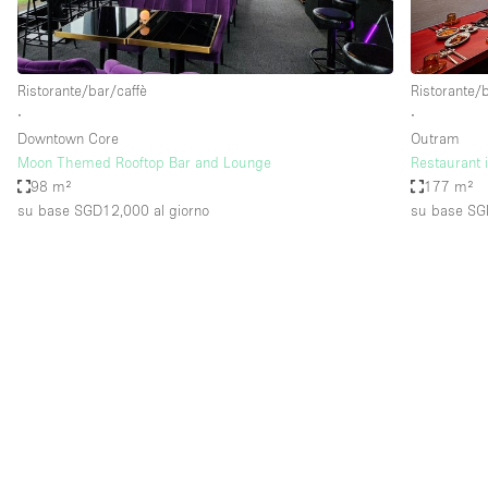
Elettricità
Giardino
Ristorante/bar/caffè
Ristorante/
Impianto audiovisivo
∙
∙
Internet
Downtown Core
Outram
Moon Themed Rooftop Bar and Lounge
Restaurant 
Livello strada
98 m²
177 m²
Magazzino
su base SGD12,000
al giorno
su base S
Piano terra
Riscaldamento
Smoking Area
Spazio living
Terrace
Vetrina
Water Access