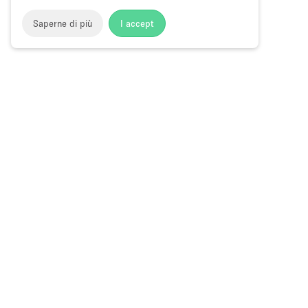
Saperne di più
I accept
Storefront
>
Affitta sale per conferenze
>
Sale Conferenze, C
Sale Conferenze in Affitto a Tanjong Pag
Choose
Tutte le local
Italiano
a
Tutti i tipi di
Language
Spazi retail
Negozi pop-
Spazi per ev