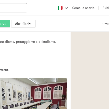
Cerca lo spazio
Pubb
enza
Altri filtri
Ordi
Altro
Atelier / Laborator
i tuteliamo, proteggiamo e difendiamo.
Camion
Fiera/festival
Hall
Magazzino
efront.
Ristorante/bar/caf
Sala riunioni
Spazio creativo
Spazio per Eventi