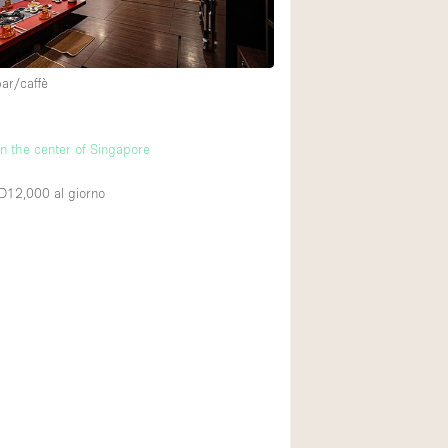
Esposizione di Aut
Illuminazione
bar/caffè
Industriale
Licenza per Liquori
in the center of Singapore
Luce Diurna
Parcheggio privato
GD12,000
al giorno
Raw
Sistema di sicurez
Soundproof
Stile Haussmann
Tetto / Terrazza
Vista incredibile
Whitebox / Minima