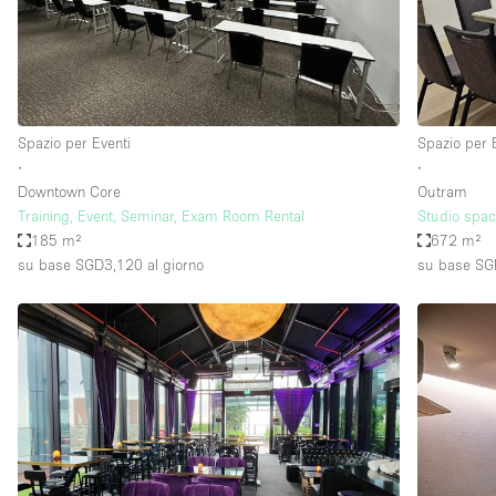
Spazio pubblicitario
Stand / Bancarella
Studio fotografico / riprese
Uffici
Spazio per Eventi
Spazio per 
∙
∙
Downtown Core
Outram
Dotazioni dello 
Accesso per disabili
Training, Event, Seminar, Exam Room Rental
Studio space
spazio
185 m²
672 m²
Animals Friendly
su base SGD3,120
al giorno
su base S
Arredamento
Attaccapanni
Bagni
Banconi
Camere Multiple
Concierge