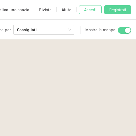
lica uno spazio
Rivista
Aiuto
Accedi
Registrati
na per
Consigliati
Mostra la mappa
io
fè