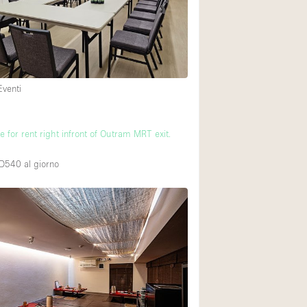
Spazio unico
Stand / Chiosco / 
Terrazzo
Villa / Casa
Eventi
Ampia Porta d'Ingr
 for rent right infront of Outram MRT exit.
Aria condizionata
GD540
al giorno
Ascensore
Attrezzature da uff
Bagno
Bar
Camerini di prova
Cucina