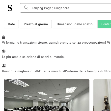
Date
Prezzo al giorno
Dimensioni dello spazio
Confer
Tipo di spazio
Acquista Condividi
Appartamento/loft
Vi forniamo transazioni sicure, quindi prenota senza preoccupazioni! V
Boutique/negozio
Container
La più ampia selezione di spazi al mondo.
Galleria d'arte
Imbarcazione
Unisciti a migliaia di affittuari e marchi all'interno della famiglia di Stor
Negozio in centro commerciale
Sala conferenze
Salone
Spazio hall