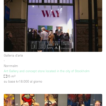
Servizio
Acquista
Conferenza
Meeting
Ufficio
fotografico
Condividi
Tipo di spazio
Acquista Condividi
Galleria d'arte
∙
Altro
Norrmalm
Appartamento/loft
Art Gallery and concept store located in the city of Stockholm
35 m²
Atelier / Laboratorio
su base kr18.000
al giorno
Boutique/negozio
Camion
Container