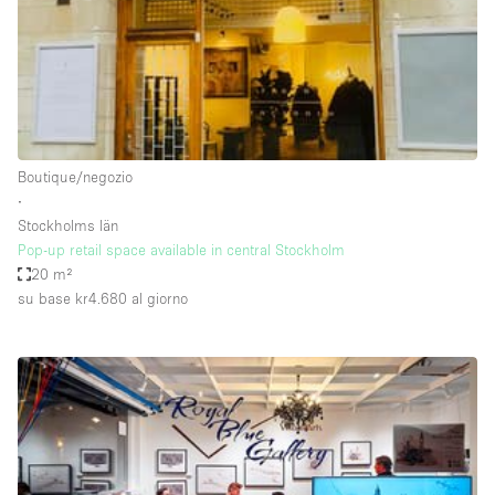
Spazio pubblicitario
Spazio unico
Stand / Bancarella
Stand / Chiosco / Stand
Studio fotografico / riprese
Boutique/negozio
∙
Terrazzo
Stockholms län
Uffici
Pop-up retail space available in central Stockholm
20 m²
Villa / Casa
su base kr4.680
al giorno
Dotazioni dello spazio
Accesso per disabili
Ampia Porta d'Ingresso
Animals Friendly