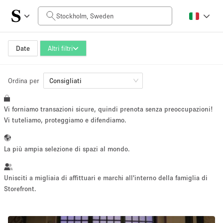
Prezzo al giorno
kr0
kr5.000+
Date
Altri filtri
Ordina per
Dimensioni dello spazio
Consigliati
Vi forniamo transazioni sicure, quindi prenota senza preoccupazioni!
10 m²
500+ m²
Vi tuteliamo, proteggiamo e difendiamo.
~ 13 persone
~ 650 persone
La più ampia selezione di spazi al mondo.
Tipo di progetto
Unisciti a migliaia di affittuari e marchi all'interno della famiglia di
Storefront.
Evento
Vendita
Showroom
Evento
Cibo
artistico