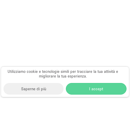
Utilizziamo cookie e tecnologie simili per tracciare la tua attività e
migliorare la tua esperienza.
Saperne di più
I accept
Storefront
>
Location per eventi
>
Location e Spazi per
Eventi a Stoccolma
Spazi per Eventi in Affitto a