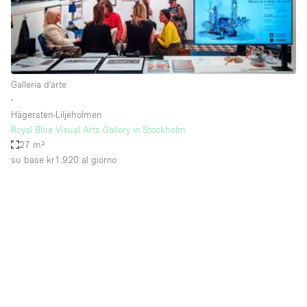
Aria condizionata
Arredamento
Ascensore
Galleria d'arte
Attaccapanni
∙
Hägersten-Liljeholmen
Attrezzature da ufficio
Royal Blue Visual Arts Gallery in Stockholm
Bagni
27 m²
su base kr1.920
al giorno
Bagno
Banconi
Bar
Camere Multiple
Camerini di prova
Concierge
Cucina