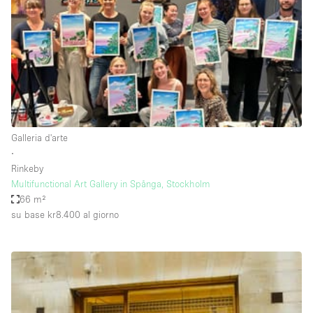
Fiera/festival
Galleria d'arte
Hall
Imbarcazione
Magazzino
Negozio in centro commerciale
Galleria d'arte
∙
Ristorante/bar/caffè
Rinkeby
Sala conferenze
Multifunctional Art Gallery in Spånga, Stockholm
66 m²
Sala riunioni
su base kr8.400
al giorno
Salone
Spazio creativo
Spazio hall
Spazio per Eventi