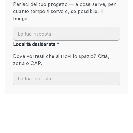
Fiera/festival
Galleria d'arte
Hall
Imbarcazione
Magazzino
Negozio in centro commerciale
Ristorante/bar/caffè
Sala conferenze
Sala riunioni
Salone
Spazio creativo
Spazio hall
Spazio per Eventi