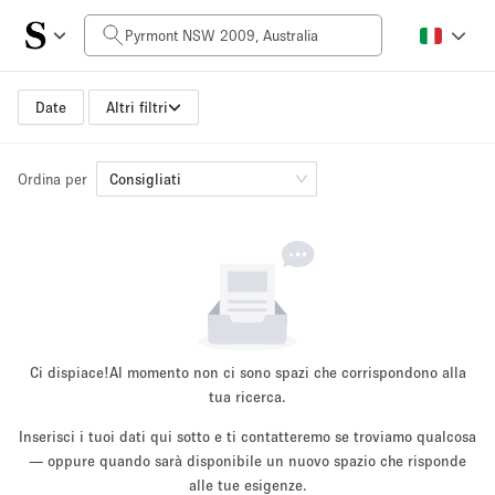
Prezzo al giorno
AUD0
AUD5,000+
Date
Altri filtri
Ordina per
Dimensioni dello spazio
Consigliati
10 m²
500+ m²
~ 13 persone
~ 650 persone
Tipo di progetto
Ci dispiace!
Al momento non ci sono spazi che corrispondono alla
tua ricerca.
Inserisci i tuoi dati qui sotto e ti contatteremo se troviamo qualcosa
Evento
— oppure quando sarà disponibile un nuovo spazio che risponde
Vendita
Showroom
Evento
Cibo
artistico
alle tue esigenze.