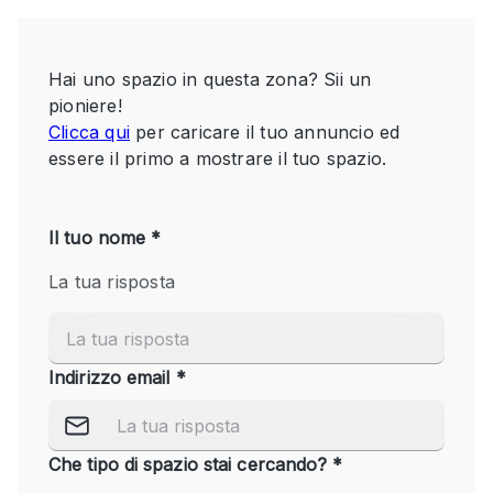
Servizio
Acquista
Conferenza
Meeting
Ufficio
fotografico
Condividi
Tipo di spazio
Acquista Condividi
Altro
Appartamento/loft
Atelier / Laboratorio
Boutique/negozio
Camion
Container