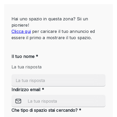
Servizio
Acquista
Conferenza
Meeting
Ufficio
fotografico
Condividi
Tipo di spazio
Acquista Condividi
Altro
Appartamento/loft
Atelier / Laboratorio
Boutique/negozio
Camion
Container