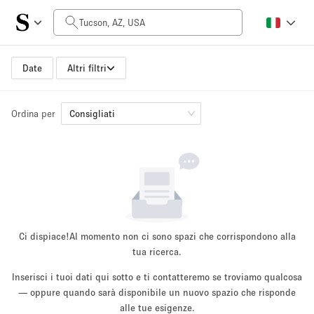
Prezzo al giorno
$0
$5,000+
Date
Altri filtri
Ordina per
Dimensioni dello spazio
Consigliati
100 sq ft
5000+ sq ft
~ 13 persone
~ 650 persone
Tipo di progetto
Ci dispiace!
Al momento non ci sono spazi che corrispondono alla
tua ricerca.
Inserisci i tuoi dati qui sotto e ti contatteremo se troviamo qualcosa
Evento
— oppure quando sarà disponibile un nuovo spazio che risponde
Vendita
Showroom
Evento
Cibo
artistico
alle tue esigenze.