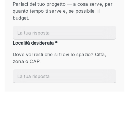
Fiera/festival
Galleria d'arte
Hall
Imbarcazione
Magazzino
Negozio in centro commerciale
Ristorante/bar/caffè
Sala conferenze
Sala riunioni
Salone
Spazio creativo
Spazio hall
Spazio per Eventi