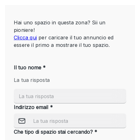
Servizio
Acquista
Conferenza
Meeting
Ufficio
fotografico
Condividi
Tipo di spazio
Acquista Condividi
Altro
Appartamento/loft
Atelier / Laboratorio
Boutique/negozio
Camion
Container