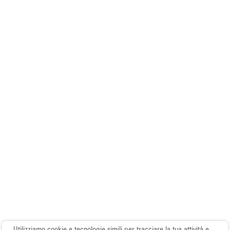
Elettricità
Esposizione di Automobili
Giardino
Illuminazione
Impianto audiovisivo
Industriale
Internet
Licenza per Liquori
Livello strada
Luce Diurna
Magazzino
Parcheggio privato
Utilizziamo cookie e tecnologie simili per tracciare la tua attività e
Piano terra