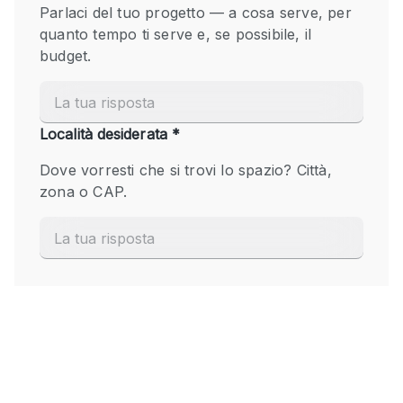
Fiera/festival
Galleria d'arte
Hall
Imbarcazione
Magazzino
Negozio in centro commerciale
Ristorante/bar/caffè
Sala conferenze
Sala riunioni
Salone
Spazio creativo
Spazio hall
Spazio per Eventi