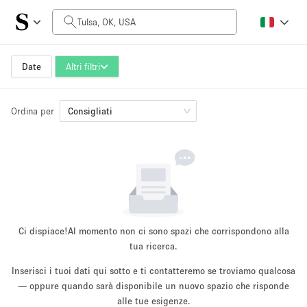
Prezzo al giorno
$0
$5,000+
Date
Altri filtri
Ordina per
Dimensioni dello spazio
Consigliati
100 sq ft
5000+ sq ft
~ 13 persone
~ 650 persone
Tipo di progetto
Ci dispiace!
Al momento non ci sono spazi che corrispondono alla
tua ricerca.
Inserisci i tuoi dati qui sotto e ti contatteremo se troviamo qualcosa
Evento
— oppure quando sarà disponibile un nuovo spazio che risponde
Vendita
Showroom
Evento
Cibo
artistico
alle tue esigenze.