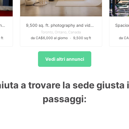
A landmark nightclub, pool hall, and live music bar on Toronto’s vibrant Queen Street West strip.
9,500 sq. ft. photography and video studio in Toronto
Toronto, Ontario, Canada
ft
da CA$6,000 al giorno
∙
9,500 sq ft
da CA
Vedi altri annunci
aiuta a trovare la sede giusta 
passaggi: