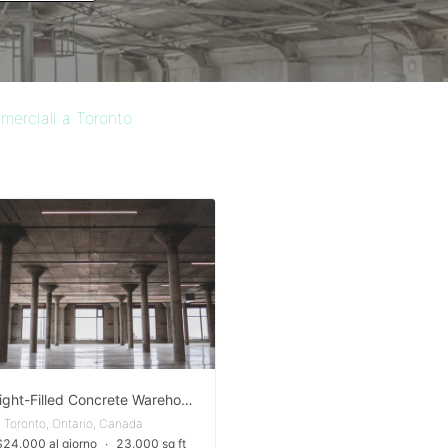
erciali a Toronto
Huge Light-Filled Concrete Warehouse | 23,000 Sqft | 14ft Ceilings
Toronto, Ontario, Canada
24,000 al giorno
∙
23,000 sq ft