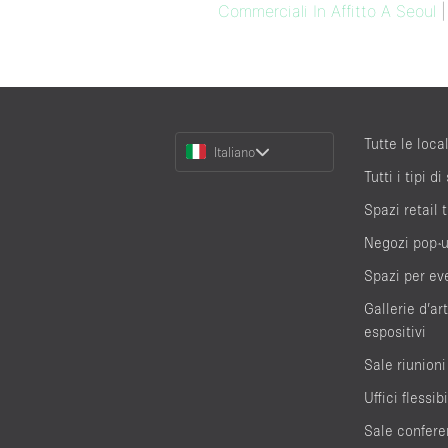
Commerciali In Affitto A Seoul
Choose
Tutte le local
Italiano
a
Tutti i tipi di
Language
Spazi retail
Negozi pop-
Spazi per ev
Gallerie d’ar
espositivi
Sale riunioni
Uffici flessibi
Sale confere