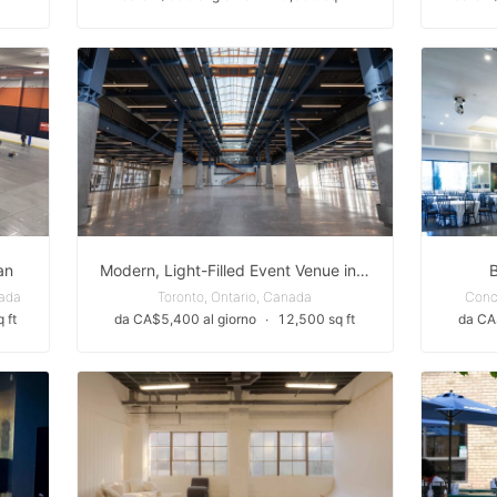
an
Modern, Light-Filled Event Venue in the Heart of St. Lawrence Market District
nada
Toronto, Ontario, Canada
Conc
 ft
da CA$5,400 al giorno
∙
12,500 sq ft
da CA