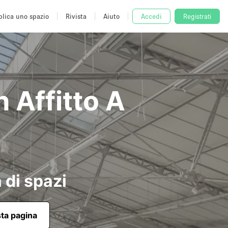
lica uno spazio
Rivista
Aiuto
Accedi
Registrati
 Affitto A
 di spazi
sta pagina