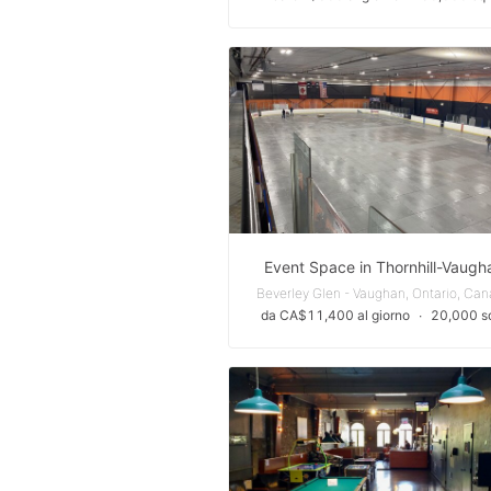
Event Space in Thornhill-Vaugh
Beverley Glen - Vaughan, Ontario, Ca
da CA$11,400 al giorno
∙
20,000 sq