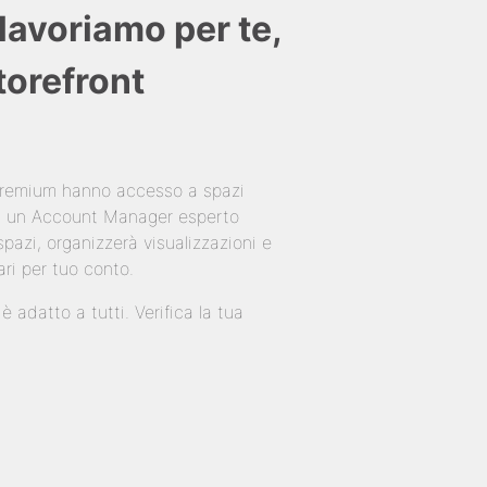
lavoriamo per te,
Storefront
 Premium hanno accesso a spazi
 di un Account Manager esperto
pazi, organizzerà visualizzazioni e
ari per tuo conto.
 adatto a tutti. Verifica la tua