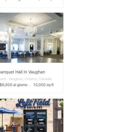
Banquet Hall In Vaughan
ord - Vaughan, Ontario, Canada
$6,600 al giorno
∙
10,000 sq ft