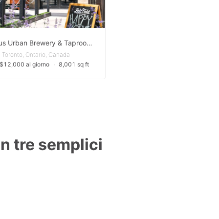
Spacious Urban Brewery & Taproom Near Major Event Venues
Toronto, Ontario, Canada
$12,000 al giorno
∙
8,001 sq ft
in tre semplici