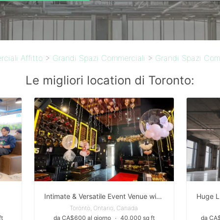
iali Affitto
>
Grandi Spazi Commerciali
>
Grandi Spazi Comm
Le migliori location di Toronto:
Intimate & Versatile Event Venue with Bar in Downtown Toronto
Toronto, Ontario, Canada
t
da CA$600 al giorno
∙
40,000 sq ft
da CA$