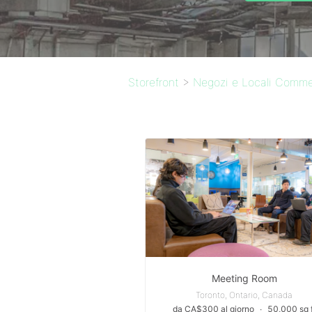
Storefront
>
Negozi e Locali Commerc
Meeting Room
Toronto, Ontario, Canada
da CA$300 al giorno
∙
50,000 sq f