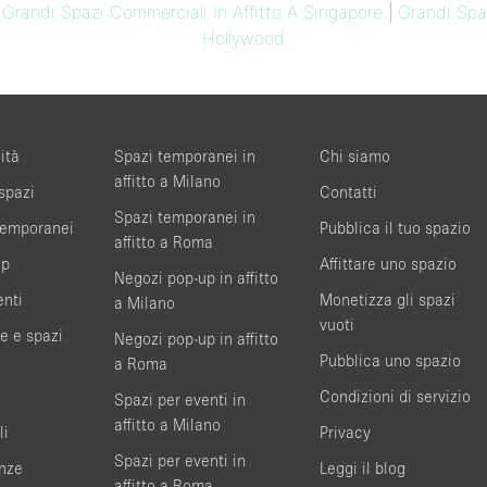
|
Grandi Spazi Commerciali In Affitto A Singapore
|
Grandi Spaz
Hollywood
ità
Spazi temporanei in
Chi siamo
affitto a Milano
 spazi
Contatti
Spazi temporanei in
 temporanei
Pubblica il tuo spazio
affitto a Roma
up
Affittare uno spazio
Negozi pop-up in affitto
enti
Monetizza gli spazi
a Milano
vuoti
te e spazi
Negozi pop-up in affitto
Pubblica uno spazio
a Roma
Condizioni di servizio
Spazi per eventi in
affitto a Milano
li
Privacy
Spazi per eventi in
nze
Leggi il blog
affitto a Roma