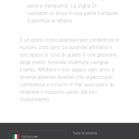
pace e tranquillità. La Vigna Di
Leonardo si trova in una parte tranquilla
e pacifica di Milano.
È un posto molto popolare per conferenze e
riunioni, così tanti Le aziende affittano il
loro spazio lì. Uno di questi è una gestione
degli eventi Azienda chiamata Lavigna
Events. Affidano il loro spazio ogni anno a
diverse aziende diverse che organizzano
conferenze e incontri in Per assicurarti di
ottenere il massimo valore dal loro
investimento.
Choose
Tutte le località
Italiano
a