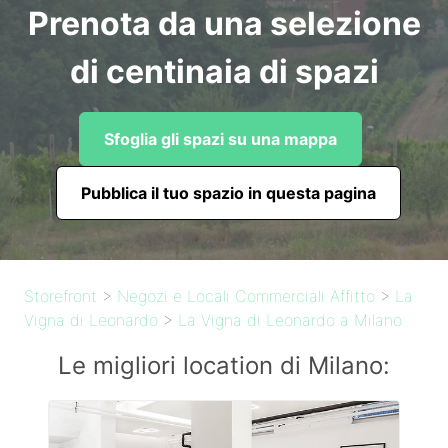
Prenota da una selezione
di centinaia di spazi
Sfoglia gli spazi su una mappa
Pubblica il tuo spazio in questa pagina
Storefront
>
Negozi e Locali Commerciali Affitto
>
La
Vigna di Leonardo
>
La Vigna di Leonardo a Milano
Le migliori location di Milano: