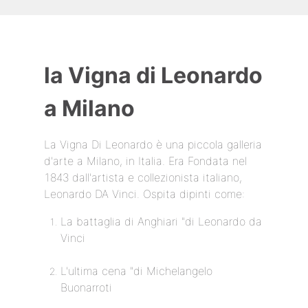
la Vigna di Leonardo
a Milano
La Vigna Di Leonardo è una piccola galleria
d'arte a Milano, in Italia. Era Fondata nel
1843 dall'artista e collezionista italiano,
Leonardo DA Vinci. Ospita dipinti come:
La battaglia di Anghiari "di Leonardo da
Vinci
L'ultima cena "di Michelangelo
Buonarroti