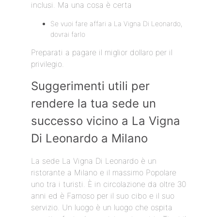
inclusi. Ma una cosa è certa
Se vuoi fare affari a La Vigna Di Leonardo,
dovrai farlo
Preparati a pagare il miglior dollaro per il
privilegio.
Suggerimenti utili per
rendere la tua sede un
successo vicino a La Vigna
Di Leonardo a Milano
La sede La Vigna Di Leonardo è un
ristorante a Milano e il massimo Popolare
uno tra i turisti. È in circolazione da oltre 30
anni ed è Famoso per il suo cibo e il suo
servizio. Un luogo è un luogo che ospita