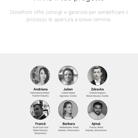
Storefront offre consigli e garanzie per semplificare il
processo di apertura a breve termine.